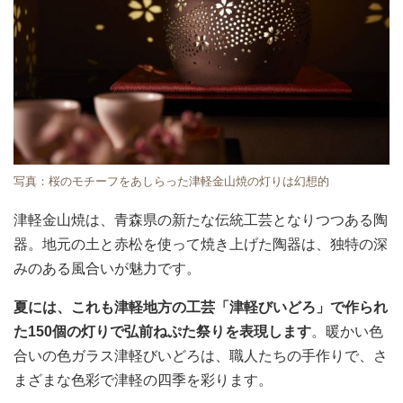
写真：桜のモチーフをあしらった津軽金山焼の灯りは幻想的
津軽金山焼は、青森県の新たな伝統工芸となりつつある陶
器。地元の土と赤松を使って焼き上げた陶器は、独特の深
みのある風合いが魅力です。
夏には、これも津軽地方の工芸「津軽びいどろ」で作られ
た150個の灯りで弘前ねぷた祭りを表現します
。暖かい色
合いの色ガラス津軽びいどろは、職人たちの手作りで、さ
まざまな色彩で津軽の四季を彩ります。