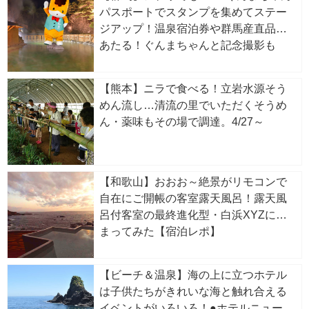
パスポートでスタンプを集めてステー
ジアップ！温泉宿泊券や群馬産直品が
あたる！ぐんまちゃんと記念撮影も
【熊本】ニラで食べる！立岩水源そう
めん流し…清流の里でいただくそうめ
ん・薬味もその場で調達。4/27～
【和歌山】おおお～絶景がリモコンで
自在にご開帳の客室露天風呂！露天風
呂付客室の最終進化型・白浜XYZに泊
まってみた【宿泊レポ】
【ビーチ＆温泉】海の上に立つホテル
は子供たちがきれいな海と触れ合える
イベントがいろいろ！●ホテルニューア