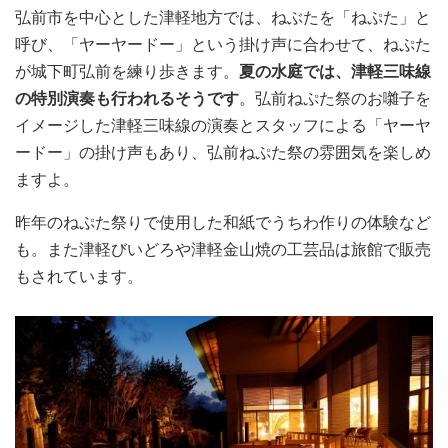
弘前市を中心とした津軽地方では、ねぶたを「ねぷた」と
呼び、「ヤーヤードー」という掛け声に合わせて、ねぷた
が城下町弘前を練り歩きます。
夏の水庭では、津軽三味線
の特別演奏も行われるそうです
。弘前ねぷた祭のお囃子を
イメージした津軽三味線の演奏とスタッフによる「ヤーヤ
ードー」の掛け声もあり、弘前ねぷた祭の雰囲気を楽しめ
ますよ。
昨年のねぷた祭りで使用した和紙でうちわ作りの体験など
も。また津軽びいどろや津軽金山焼の工芸品は旅館で販売
もされています。