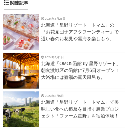
関連記事
2024年4月25日
北海道「星野リゾート トマム」の
『お花見団子アフタフーンティー』で
遅い春のお花見や雲海を楽しもう。
4/26〜5/31
2024年3月1日
北海道「OMO5函館 by 星野リゾート」
朝食激戦区の函館に7月6日オープン！
大浴場には壺湯の露天風呂も。
2023年8月5日
北海道「星野リゾート トマム」で美
味しい食への追及を目指す農業プロジ
ェクト「ファーム星野」を宿泊体験！