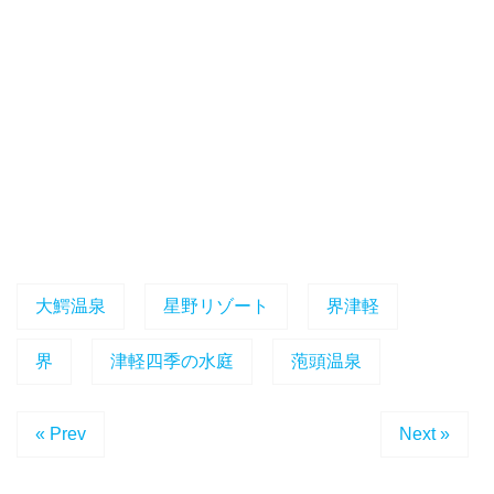
大鰐温泉
星野リゾート
界津軽
界
津軽四季の水庭
萢頭温泉
« Prev
Next »