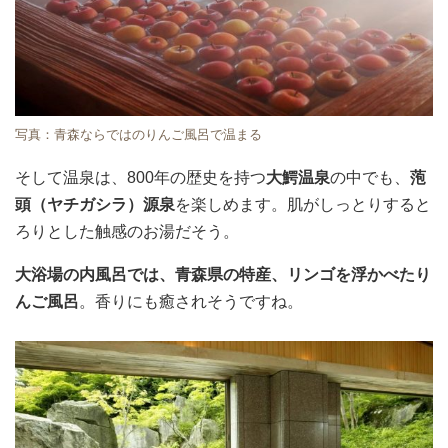
写真：青森ならではのりんご風呂で温まる
そして温泉は、800年の歴史を持つ
大鰐温泉
の中でも、
萢
頭（ヤチガシラ）源泉
を楽しめます。肌がしっとりすると
ろりとした触感のお湯だそう。
大浴場の内風呂では、青森県の特産、リンゴを浮かべたり
んご風呂
。香りにも癒されそうですね。