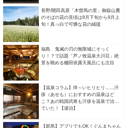
長野/開田高原「木曽馬の里」御嶽山麓
のそばの花の見頃は8月下旬から9月上
旬！真っ白で可憐な花の絨毯
福島 鬼滅の刃の無限城にそっく
り！？で話題「芦ノ牧温泉大川荘」絶
景を眺める棚田状露天風呂にも注目
【温泉コラム】痒～いヒリヒリ……汗
疹（あせも）におすすめの温泉はど
こ？あの戦国武将も汗疹を温泉で治し
ていた！【湯治】
【群馬】アプリでもOK！ぐんまちゃん