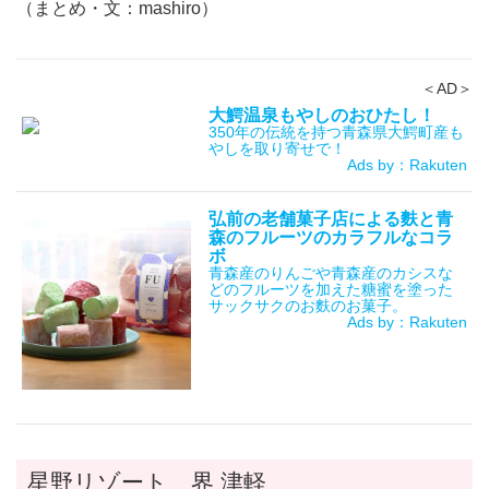
（まとめ・文：mashiro）
＜AD＞
大鰐温泉もやしのおひたし！
350年の伝統を持つ青森県大鰐町産も
やしを取り寄せで！
Ads by：Rakuten
弘前の老舗菓子店による麩と青
森のフルーツのカラフルなコラ
ボ
青森産のりんごや青森産のカシスな
どのフルーツを加えた糖蜜を塗った
サックサクのお麩のお菓子。
Ads by：Rakuten
星野リゾート 界 津軽