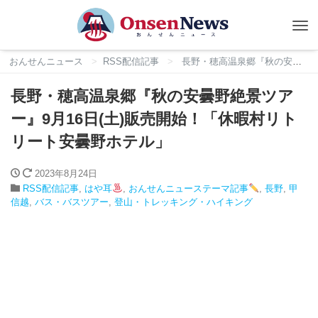
Tog
nav
おんせんニュース
RSS配信記事
長野・穂高温泉郷『秋の安曇野絶景ツアー』9月16日(土)販売開始！「休暇村リトリート安曇野ホテル」
長野・穂高温泉郷『秋の安曇野絶景ツア
ー』9月16日(土)販売開始！「休暇村リト
リート安曇野ホテル」
2023年8月24日
RSS配信記事
,
はや耳
,
おんせんニューステーマ記事
,
長野
,
甲
信越
,
バス・バスツアー
,
登山・トレッキング・ハイキング