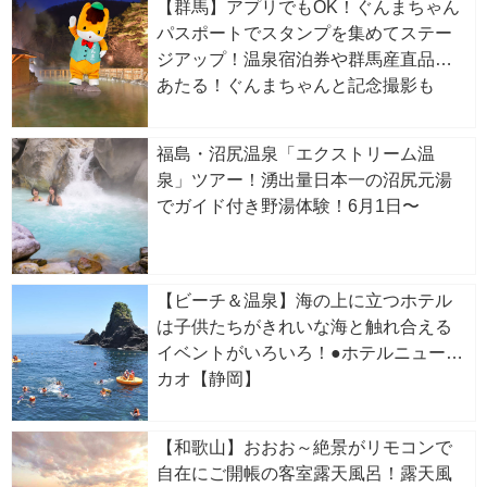
【群馬】アプリでもOK！ぐんまちゃん
パスポートでスタンプを集めてステー
ジアップ！温泉宿泊券や群馬産直品が
あたる！ぐんまちゃんと記念撮影も
福島・沼尻温泉「エクストリーム温
泉」ツアー！湧出量日本一の沼尻元湯
でガイド付き野湯体験！6月1日〜
【ビーチ＆温泉】海の上に立つホテル
は子供たちがきれいな海と触れ合える
イベントがいろいろ！●ホテルニューア
カオ【静岡】
【和歌山】おおお～絶景がリモコンで
自在にご開帳の客室露天風呂！露天風