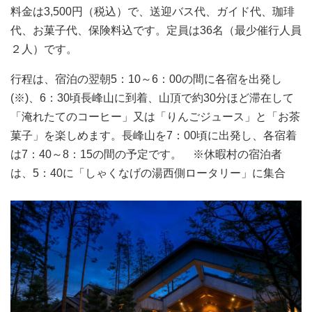
料金は3,500円（税込）で、送迎バス代、ガイド代、珈琲
代、お菓子代、保険料込です。定員は36名（最少催行人員
２人）です。
行程は、宿泊の翌朝5：10～6：00の間に各宿を出発し
(※)、6：30頃長峰山に到着、山頂で約30分ほど滞在して
「淹れたてのコーヒー」又は「りんごジュース」と「お茶
菓子」を楽しめます。長峰山を7：00頃に出発し、各宿着
は7：40～8：15の間の予定です。 ※休暇村の宿泊者
は、5：40に「しゃくなげの湯西側ロータリー」に集合