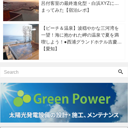
呂付客室の最終進化型・白浜XYZに泊
まってみた【宿泊レポ】
【ビーチ＆温泉】波穏やかな三河湾を
一望！海に抱かれた岬の温泉で夏を満
喫しよう！●西浦グランドホテル吉慶
【愛知】