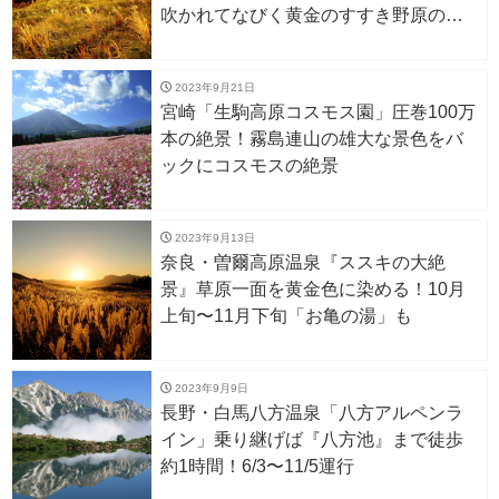
吹かれてなびく黄金のすすき野原の絶
景
2023年9月21日
宮崎「生駒高原コスモス園」圧巻100万
本の絶景！霧島連山の雄大な景色をバ
ックにコスモスの絶景
2023年9月13日
奈良・曽爾高原温泉『ススキの大絶
景』草原一面を黄金色に染める！10月
上旬〜11月下旬「お亀の湯」も
2023年9月9日
長野・白馬八方温泉「八方アルペンラ
イン」乗り継げば『八方池』まで徒歩
約1時間！6/3〜11/5運行