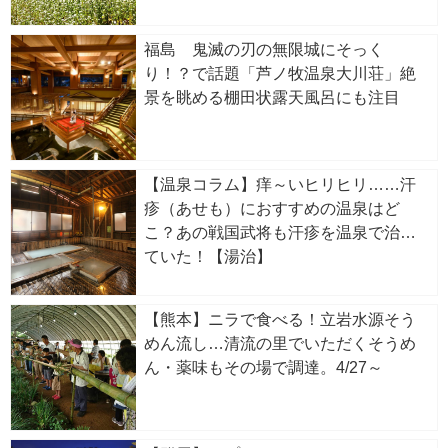
福島 鬼滅の刃の無限城にそっく
り！？で話題「芦ノ牧温泉大川荘」絶
景を眺める棚田状露天風呂にも注目
【温泉コラム】痒～いヒリヒリ……汗
疹（あせも）におすすめの温泉はど
こ？あの戦国武将も汗疹を温泉で治し
ていた！【湯治】
【熊本】ニラで食べる！立岩水源そう
めん流し…清流の里でいただくそうめ
ん・薬味もその場で調達。4/27～