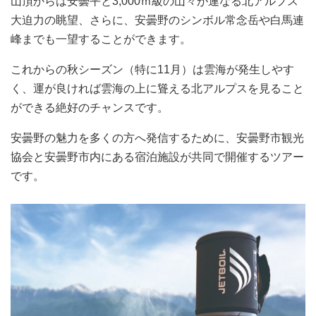
山頂からは安曇平と3,000ｍ級の山々が連なる北アルプス
大迫力の眺望、さらに、安曇野のシンボル常念岳や白馬連
峰までも一望することができます。
これからの秋シーズン（特に11月）は雲海が発生しやす
く、運が良ければ雲海の上に聳える北アルプスを見ること
ができる絶好のチャンスです。
安曇野の魅力を多くの方へ発信するために、安曇野市観光
協会と安曇野市内にある宿泊施設が共同で開催するツアー
です。