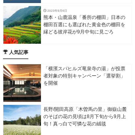
2023年9月6日
熊本・山鹿温泉「番所の棚田」日本の
棚田百選にも選ばれた黄金色の棚田を
縁どる彼岸花が9月中旬に見ごろ
人気記事
「横濱スパヒルズ竜泉寺の湯」が投票
者対象の特別キャンペーン「選挙割」
を開催
長野/開田高原「木曽馬の里」御嶽山麓
のそばの花の見頃は8月下旬から9月上
旬！真っ白で可憐な花の絨毯