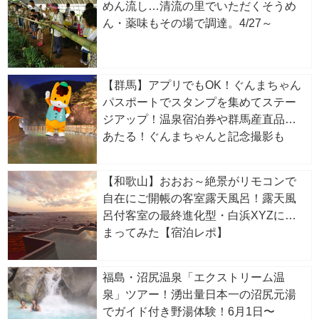
めん流し…清流の里でいただくそうめ
ん・薬味もその場で調達。4/27～
【群馬】アプリでもOK！ぐんまちゃん
パスポートでスタンプを集めてステー
ジアップ！温泉宿泊券や群馬産直品が
あたる！ぐんまちゃんと記念撮影も
【和歌山】おおお～絶景がリモコンで
自在にご開帳の客室露天風呂！露天風
呂付客室の最終進化型・白浜XYZに泊
まってみた【宿泊レポ】
福島・沼尻温泉「エクストリーム温
泉」ツアー！湧出量日本一の沼尻元湯
でガイド付き野湯体験！6月1日〜