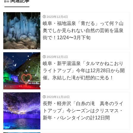
関連記事
2023年12月4日
岐阜・福地温泉「青だる」って何？山
奥でしか見られない自然の芸術を温泉
街で！12/24〜3月下旬
2023年12月1日
岐阜・新平湯温泉「タルマかねこおり
ライトアップ」今年は12月28日から開
催。氷結した滝が幻想的に光る！
2023年11月10日
長野・軽井沢「白糸の滝 真冬のライ
トアップ」今シーズンはクリスマス・
新年・バレンタインの計12日間