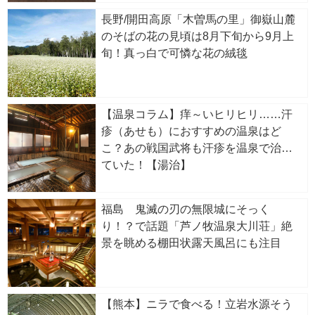
長野/開田高原「木曽馬の里」御嶽山麓
のそばの花の見頃は8月下旬から9月上
旬！真っ白で可憐な花の絨毯
【温泉コラム】痒～いヒリヒリ……汗
疹（あせも）におすすめの温泉はど
こ？あの戦国武将も汗疹を温泉で治し
ていた！【湯治】
福島 鬼滅の刃の無限城にそっく
り！？で話題「芦ノ牧温泉大川荘」絶
景を眺める棚田状露天風呂にも注目
【熊本】ニラで食べる！立岩水源そう