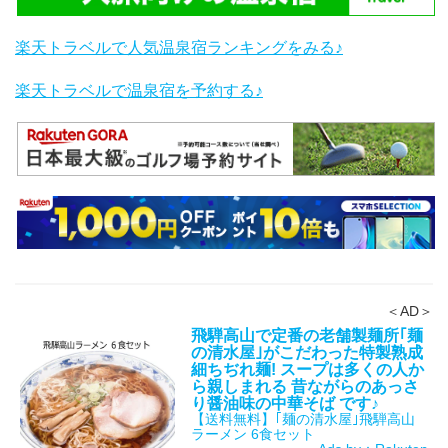
楽天トラベルで人気温泉宿ランキングをみる♪
楽天トラベルで温泉宿を予約する♪
＜AD＞
飛騨高山で定番の老舗製麺所｢麺
の清水屋｣がこだわった特製熟成
細ちぢれ麺! スープは多くの人か
ら親しまれる 昔ながらのあっさ
り醤油味の中華そば です♪
【送料無料】｢麺の清水屋｣飛騨高山
ラーメン 6食セット