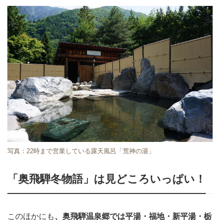
写真：22時まで営業している露天風呂「荒神の湯」
「奥飛騨冬物語」は見どころいっぱい！
このほかにも
、奥飛騨温泉郷では平湯・福地・新平湯・栃