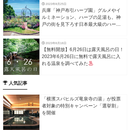
2023年8月25日
兵庫「神戸布引ハーブ園」グルメやイ
ルミネーション、ハーブの足湯も。神
戸の街を見下ろす日本最大級のハーブ
園で夏を楽しもう！
2023年6月16日
【無料開放】6月26日は露天風呂の日！
2023年6月26日に無料で露天風呂に入
れる温泉を調べてみた
人気記事
「横濱スパヒルズ竜泉寺の湯」が投票
者対象の特別キャンペーン「選挙割」
を開催