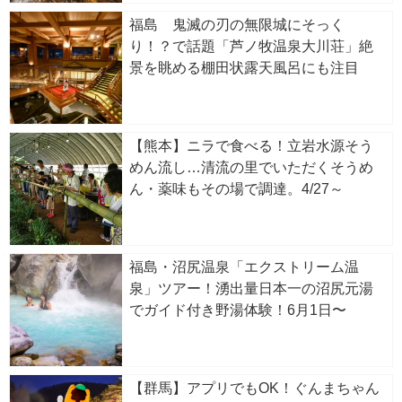
福島 鬼滅の刃の無限城にそっく
り！？で話題「芦ノ牧温泉大川荘」絶
景を眺める棚田状露天風呂にも注目
【熊本】ニラで食べる！立岩水源そう
めん流し…清流の里でいただくそうめ
ん・薬味もその場で調達。4/27～
福島・沼尻温泉「エクストリーム温
泉」ツアー！湧出量日本一の沼尻元湯
でガイド付き野湯体験！6月1日〜
【群馬】アプリでもOK！ぐんまちゃん