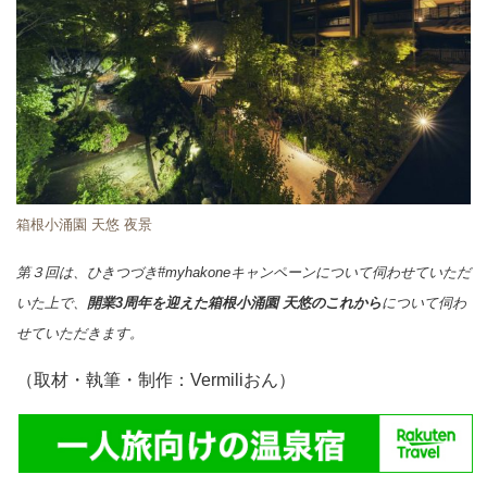
箱根小涌園 天悠 夜景
第３回は、ひきつづき#myhakoneキャンペーンについて伺わせていただ
いた上で、
開業3周年を迎えた箱根小涌園 天悠のこれから
について伺わ
せていただきます。
（取材・執筆・制作：Vermiliおん）