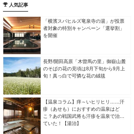
人気記事
「横濱スパヒルズ竜泉寺の湯」が投票
者対象の特別キャンペーン「選挙割」
を開催
長野/開田高原「木曽馬の里」御嶽山麓
のそばの花の見頃は8月下旬から9月上
旬！真っ白で可憐な花の絨毯
【温泉コラム】痒～いヒリヒリ……汗
疹（あせも）におすすめの温泉はど
こ？あの戦国武将も汗疹を温泉で治し
ていた！【湯治】