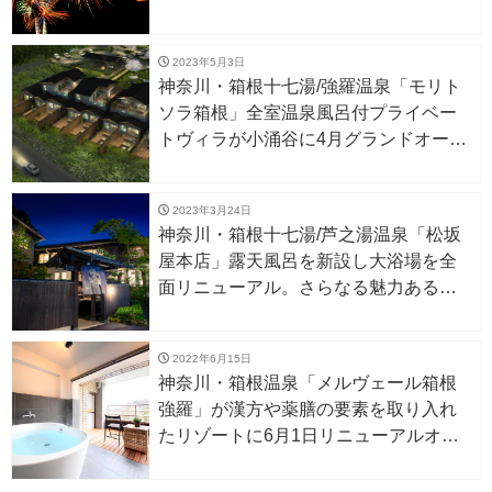
2023年5月3日
神奈川・箱根十七湯/強羅温泉「モリト
ソラ箱根」全室温泉風呂付プライベー
トヴィラが小涌谷に4月グランドオープ
ン！
2023年3月24日
神奈川・箱根十七湯/芦之湯温泉「松坂
屋本店」露天風呂を新設し大浴場を全
面リニューアル。さらなる魅力ある宿
へ！
2022年6月15日
神奈川・箱根温泉「メルヴェール箱根
強羅」が漢方や薬膳の要素を取り入れ
たリゾートに6月1日リニューアルオー
プン