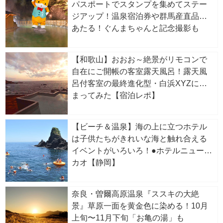
パスポートでスタンプを集めてステー
ジアップ！温泉宿泊券や群馬産直品が
あたる！ぐんまちゃんと記念撮影も
【和歌山】おおお～絶景がリモコンで
自在にご開帳の客室露天風呂！露天風
呂付客室の最終進化型・白浜XYZに泊
まってみた【宿泊レポ】
【ビーチ＆温泉】海の上に立つホテル
は子供たちがきれいな海と触れ合える
イベントがいろいろ！●ホテルニューア
カオ【静岡】
奈良・曽爾高原温泉『ススキの大絶
景』草原一面を黄金色に染める！10月
上旬〜11月下旬「お亀の湯」も