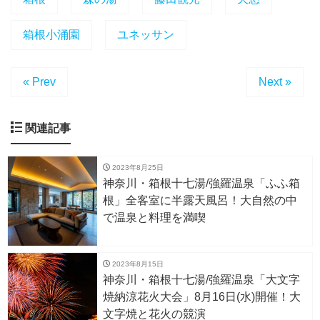
箱根小涌園
ユネッサン
« Prev
Next »
関連記事
2023年8月25日
神奈川・箱根十七湯/強羅温泉「ふふ箱
根」全客室に半露天風呂！大自然の中
で温泉と料理を満喫
2023年8月15日
神奈川・箱根十七湯/強羅温泉「大文字
焼納涼花火大会」8月16日(水)開催！大
文字焼と花火の競演