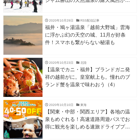
ジャム勝山の天然温泉の露天風呂から
眺める夕陽もオススメ
2020年10月29日
RSS配信記事
福井・鳩ヶ湯温泉「越前大野城」雲海
に浮かぶ幻の天空の城、11月が好条
件！スマホも繋がらない秘湯も
2020年10月23日
北陸
【温泉でカニ・福井】ブランドガニ発
祥の越前がに。皇室献上も。憧れのブ
ランド蟹を温泉で味わおう（4）
2020年10月10日
東海
【関東・中部・関西エリア】各地の温
泉もめぐれる！高速道路周遊パスでお
得に観光を楽しめる速旅ドライブプラ
ン