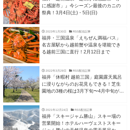
に感謝市」』今シーズン最後のカニの
祭典！3月4日(土)・5日(日)
2023年1月30日
RSS配信記事
福井・三国温泉「えちぜん満福バス」
名古屋駅から越前蟹や温泉を堪能でき
る越前三国に直行！2月12日まで
2022年3月29日
RSS配信記事
福井「休暇村 越前三国」庭園露天風呂
に浸りながらのお花見もできる！芝生
園地の3種の桜は3月下旬〜4月中旬が見
頃。
2021年12月24日
RSS配信記事
福井「スキージャム勝山」スキー場の
営業開始！ホテルハーヴェストスキー