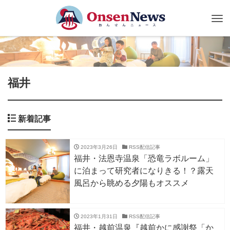
Tog
nav
福井
新着記事
2023年3月26日
RSS配信記事
福井・法恩寺温泉「恐⻯ラボルーム」
に泊まって研究者になりきる！？露天
風呂から眺める夕陽もオススメ
2023年1月31日
RSS配信記事
福井・越前温泉『越前かに感謝祭「か