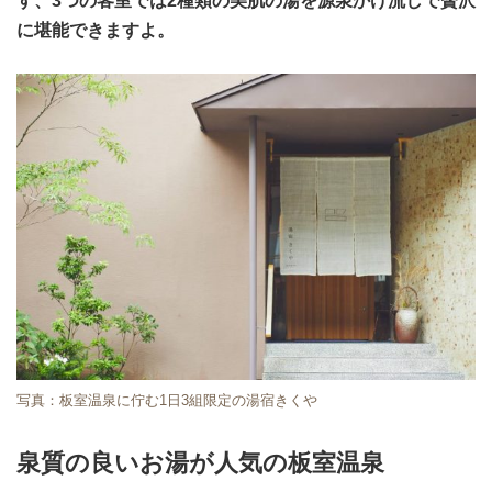
す、3つの客室では2種類の美肌の湯を源泉かけ流しで贅沢
に堪能できますよ。
写真：板室温泉に佇む1日3組限定の湯宿きくや
泉質の良いお湯が人気の板室温泉