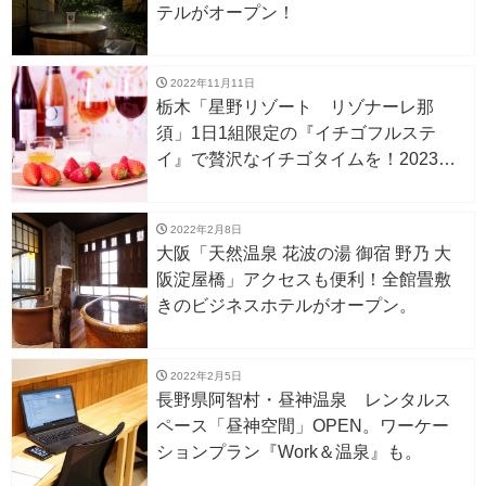
テルがオープン！
2022年11月11日
栃木「星野リゾート リゾナーレ那
須」1日1組限定の『イチゴフルステ
イ』で贅沢なイチゴタイムを！2023年1
月5日～
2022年2月8日
大阪「天然温泉 花波の湯 御宿 野乃 大
阪淀屋橋」アクセスも便利！全館畳敷
きのビジネスホテルがオープン。
2022年2月5日
長野県阿智村・昼神温泉 レンタルス
ペース「昼神空間」OPEN。ワーケー
ションプラン『Work＆温泉』も。