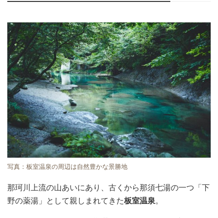
写真：板室温泉の周辺は自然豊かな景勝地
那珂川上流の山あいにあり、古くから那須七湯の一つ「下
野の薬湯」として親しまれてきた
板室温泉
。