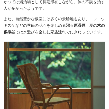
かつては湯治場として長期滞在しながら、体の不調を治す
人が多かったようです。
また、自然豊かな板室には多くの景勝地もあり、ニッコウ
キスゲなどの季節の花々を楽しめる
沼ッ原湿原
、夏の
木の
俣渓谷
では水遊びを楽しむ家族連れでにぎわっています。