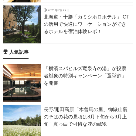
2021年7月29日
北海道・十勝「カミシホロホテル」ICT
の活用で快適にワーケーションができ
るホテルを宿泊体験レポ！
人気記事
「横濱スパヒルズ竜泉寺の湯」が投票
者対象の特別キャンペーン「選挙割」
を開催
長野/開田高原「木曽馬の里」御嶽山麓
のそばの花の見頃は8月下旬から9月上
旬！真っ白で可憐な花の絨毯