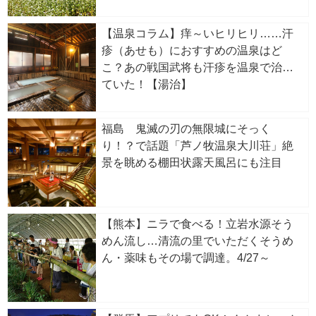
【温泉コラム】痒～いヒリヒリ……汗
疹（あせも）におすすめの温泉はど
こ？あの戦国武将も汗疹を温泉で治し
ていた！【湯治】
福島 鬼滅の刃の無限城にそっく
り！？で話題「芦ノ牧温泉大川荘」絶
景を眺める棚田状露天風呂にも注目
【熊本】ニラで食べる！立岩水源そう
めん流し…清流の里でいただくそうめ
ん・薬味もその場で調達。4/27～