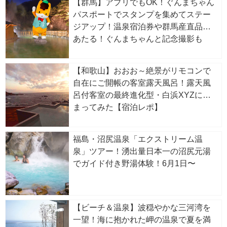
【群馬】アプリでもOK！ぐんまちゃん
パスポートでスタンプを集めてステー
ジアップ！温泉宿泊券や群馬産直品が
あたる！ぐんまちゃんと記念撮影も
【和歌山】おおお～絶景がリモコンで
自在にご開帳の客室露天風呂！露天風
呂付客室の最終進化型・白浜XYZに泊
まってみた【宿泊レポ】
福島・沼尻温泉「エクストリーム温
泉」ツアー！湧出量日本一の沼尻元湯
でガイド付き野湯体験！6月1日〜
【ビーチ＆温泉】波穏やかな三河湾を
一望！海に抱かれた岬の温泉で夏を満