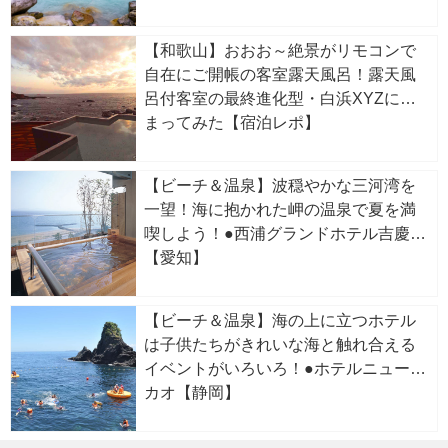
【和歌山】おおお～絶景がリモコンで
自在にご開帳の客室露天風呂！露天風
呂付客室の最終進化型・白浜XYZに泊
まってみた【宿泊レポ】
【ビーチ＆温泉】波穏やかな三河湾を
一望！海に抱かれた岬の温泉で夏を満
喫しよう！●西浦グランドホテル吉慶
【愛知】
【ビーチ＆温泉】海の上に立つホテル
は子供たちがきれいな海と触れ合える
イベントがいろいろ！●ホテルニューア
カオ【静岡】