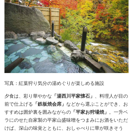
写真：紅葉狩り気分の湯めぐりが楽しめる施設
夕食は、彩り華やかな
「湯西川平家懐石」
、料理人が目の
前で仕上げる
「鉄板焼会席」
などから選ぶことができ、お
すすめは囲炉裏を囲みながらの
「平家お狩場焼」
。一升ベ
ラにのせた自家製の平家山盛味噌をつまみにお酒をいただ
けば、深山の味覚とともに、おしゃべりに華が咲きそう