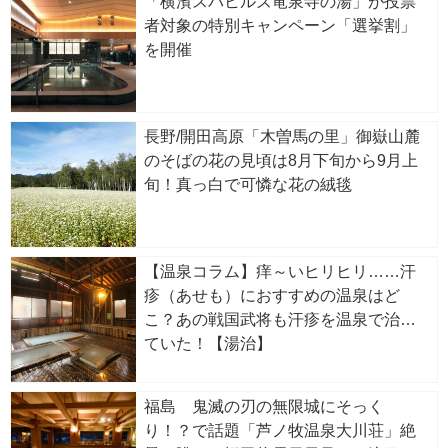
「横濱スパヒルズ竜泉寺の湯」が投票
者対象の特別キャンペーン「選挙割」
を開催
長野/開田高原「木曽馬の里」御嶽山麓
のそばの花の見頃は8月下旬から9月上
旬！真っ白で可憐な花の絨毯
【温泉コラム】痒～いヒリヒリ……汗
疹（あせも）におすすめの温泉はど
こ？あの戦国武将も汗疹を温泉で治し
ていた！【湯治】
福島 鬼滅の刃の無限城にそっく
り！？で話題「芦ノ牧温泉大川荘」絶