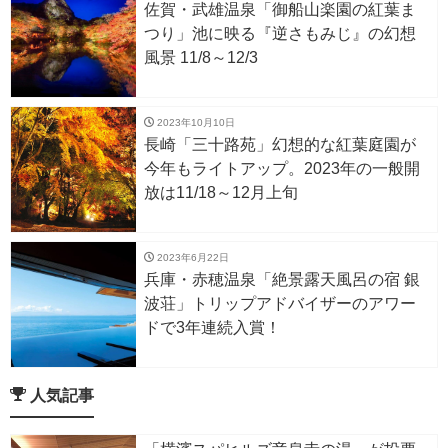
佐賀・武雄温泉「御船山楽園の紅葉ま
つり」池に映る『逆さもみじ』の幻想
風景 11/8～12/3
2023年10月10日
長崎「三十路苑」幻想的な紅葉庭園が
今年もライトアップ。2023年の一般開
放は11/18～12月上旬
2023年6月22日
兵庫・赤穂温泉「絶景露天風呂の宿 銀
波荘」トリップアドバイザーのアワー
ドで3年連続入賞！
人気記事