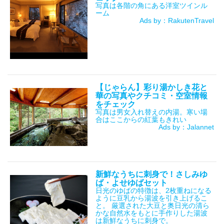
写真は各階の角にある洋室ツインル
ーム
Ads by：RakutenTravel
【じゃらん】彩り湯かしき花と
華の写真やクチコミ・空室情報
をチェック
写真は男女入れ替えの内湯。寒い場
合はここからの紅葉もきれい
Ads by：Jalannet
新鮮なうちに刺身で！さしみゆ
ば・よせゆばセット
日光のゆばの特徴は、2枚重ねになる
ように豆乳から湯波を引き上げるこ
と。 厳選された大豆と奥日光の清ら
かな自然水をもとに手作りした湯波
は新鮮なうちに刺身で。