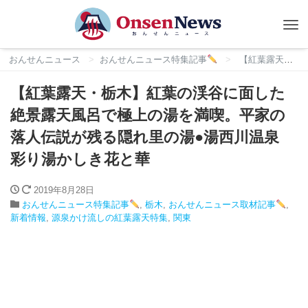
Tog
nav
おんせんニュース
おんせんニュース特集記事
【紅葉露天・栃木】紅葉の渓谷に面した絶景露天風呂で極上の湯を満喫。平家の落人伝説が残る隠れ里の湯●湯西川温泉 彩り湯かしき花と華
【紅葉露天・栃木】紅葉の渓谷に面した
絶景露天風呂で極上の湯を満喫。平家の
落人伝説が残る隠れ里の湯●湯西川温泉
彩り湯かしき花と華
2019年8月28日
おんせんニュース特集記事
,
栃木
,
おんせんニュース取材記事
,
新着情報
,
源泉かけ流しの紅葉露天特集
,
関東