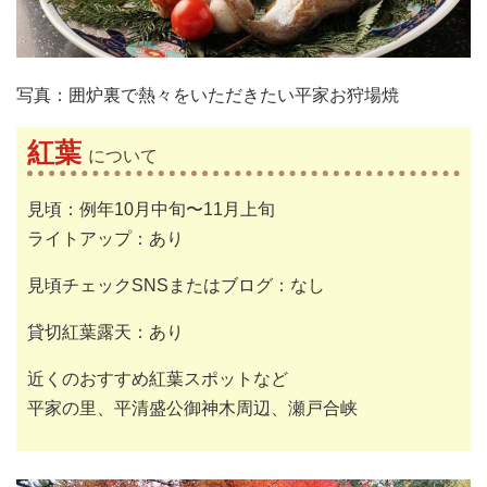
写真：囲炉裏で熱々をいただきたい平家お狩場焼
紅葉
について
見頃：例年10月中旬〜11月上旬
ライトアップ：あり
見頃チェックSNSまたはブログ：なし
貸切紅葉露天：あり
近くのおすすめ紅葉スポットなど
平家の里、平清盛公御神木周辺、瀬戸合峡