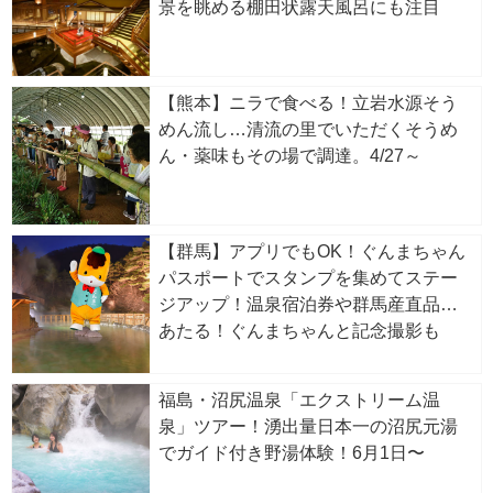
景を眺める棚田状露天風呂にも注目
【熊本】ニラで食べる！立岩水源そう
めん流し…清流の里でいただくそうめ
ん・薬味もその場で調達。4/27～
【群馬】アプリでもOK！ぐんまちゃん
パスポートでスタンプを集めてステー
ジアップ！温泉宿泊券や群馬産直品が
あたる！ぐんまちゃんと記念撮影も
福島・沼尻温泉「エクストリーム温
泉」ツアー！湧出量日本一の沼尻元湯
でガイド付き野湯体験！6月1日〜