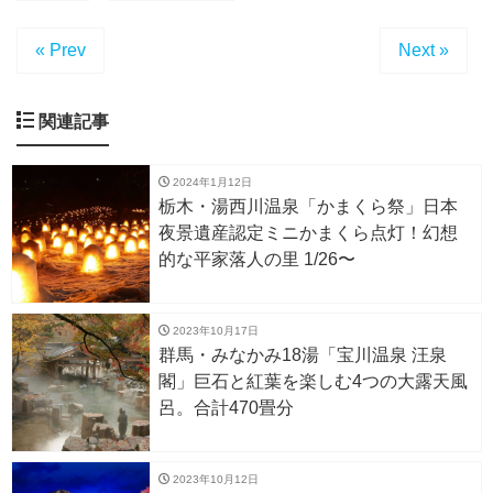
« Prev
Next »
関連記事
2024年1月12日
栃木・湯西川温泉「かまくら祭」日本
夜景遺産認定ミニかまくら点灯！幻想
的な平家落人の里 1/26〜
2023年10月17日
群馬・みなかみ18湯「宝川温泉 汪泉
閣」巨石と紅葉を楽しむ4つの大露天風
呂。合計470畳分
2023年10月12日