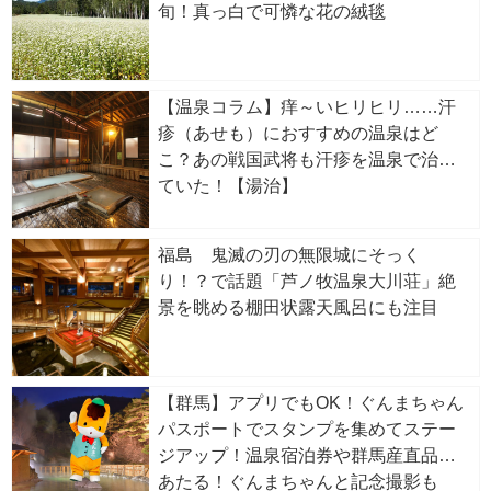
旬！真っ白で可憐な花の絨毯
【温泉コラム】痒～いヒリヒリ……汗
疹（あせも）におすすめの温泉はど
こ？あの戦国武将も汗疹を温泉で治し
ていた！【湯治】
福島 鬼滅の刃の無限城にそっく
り！？で話題「芦ノ牧温泉大川荘」絶
景を眺める棚田状露天風呂にも注目
【群馬】アプリでもOK！ぐんまちゃん
パスポートでスタンプを集めてステー
ジアップ！温泉宿泊券や群馬産直品が
あたる！ぐんまちゃんと記念撮影も