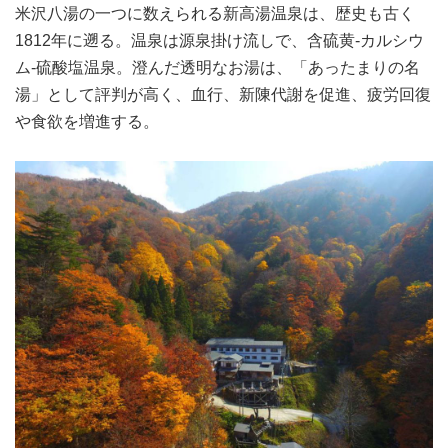
米沢八湯の一つに数えられる新高湯温泉は、歴史も古く
1812年に遡る。温泉は源泉掛け流しで、含硫黄-カルシウ
ム-硫酸塩温泉。澄んだ透明なお湯は、「あったまりの名
湯」として評判が高く、血行、新陳代謝を促進、疲労回復
や食欲を増進する。