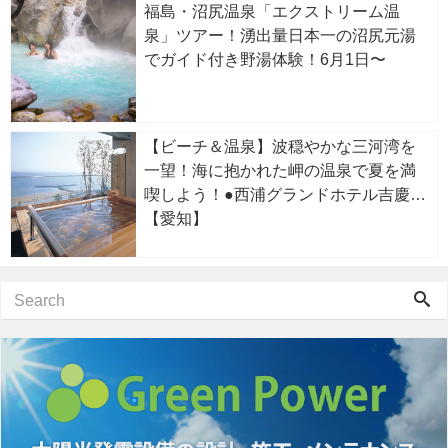
福島・沼尻温泉「エクストリーム温
泉」ツアー！湧出量日本一の沼尻元湯
でガイド付き野湯体験！6月1日〜
【ビーチ＆温泉】波穏やかな三河湾を
一望！海に抱かれた岬の温泉で夏を満
喫しよう！●西浦グランドホテル吉慶
【愛知】