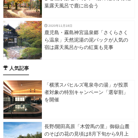
葉露天風呂で鹿に出会う
2020年11月18日
鹿児島・霧島神宮温泉郷「さくらさく
ら温泉」天然泥湯の泥パックが人気の
宿は露天風呂からの紅葉も見事
人気記事
「横濱スパヒルズ竜泉寺の湯」が投票
者対象の特別キャンペーン「選挙割」
を開催
長野/開田高原「木曽馬の里」御嶽山麓
のそばの花の見頃は8月下旬から9月上