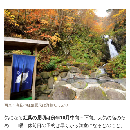
写真：滝見の紅葉露天は野趣たっぷり
気になる
紅葉の見頃は例年10月中旬～下旬
。人気の宿のた
め、土曜、休前日の予約は早くから満室になるとのこと。