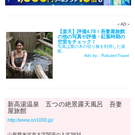
＜AD＞
【楽天】評価4.78！吾妻屋旅館
の他の写真や評価・紅葉時期の
空室をチェック！
写真は栗の木の切り株を利用した湯
船。
Ads by：RakutenTravel
新高湯温泉 五つの絶景露天風呂 吾妻
屋旅館
http://www.on1000.jp/
山形県米沢市大字関湯の入沢3934