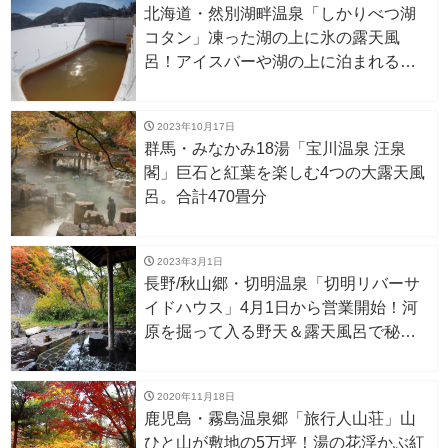
北海道・然別湖畔温泉「しかりべつ湖
コタン」凍った湖の上に氷の露天風
呂！アイスバーや湖の上に泊まれるア
イスロッジも。1/27〜
2023年10月17日
群馬・みなかみ18湯「宝川温泉 汪泉
閣」巨石と紅葉を楽しむ4つの大露天風
呂。合計470畳分
2023年3月1日
長野/秋山郷・切明温泉「切明リバーサ
イドハウス」4月1日から営業開始！河
原を掘って入る野天＆露天風呂で秘境
の渓谷美を堪能
2020年11月18日
鹿児島・霧島温泉郷「旅行人山荘」山
ひと山が敷地の5万坪！湯の花浮かぶ紅