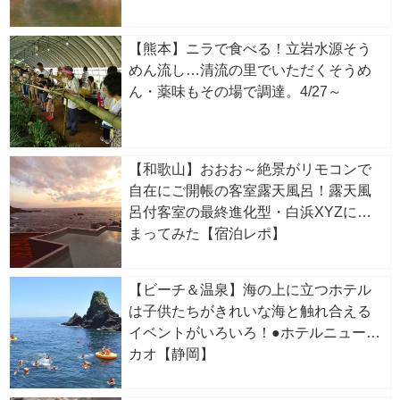
【熊本】ニラで食べる！立岩水源そう
めん流し…清流の里でいただくそうめ
ん・薬味もその場で調達。4/27～
【和歌山】おおお～絶景がリモコンで
自在にご開帳の客室露天風呂！露天風
呂付客室の最終進化型・白浜XYZに泊
まってみた【宿泊レポ】
【ビーチ＆温泉】海の上に立つホテル
は子供たちがきれいな海と触れ合える
イベントがいろいろ！●ホテルニューア
カオ【静岡】