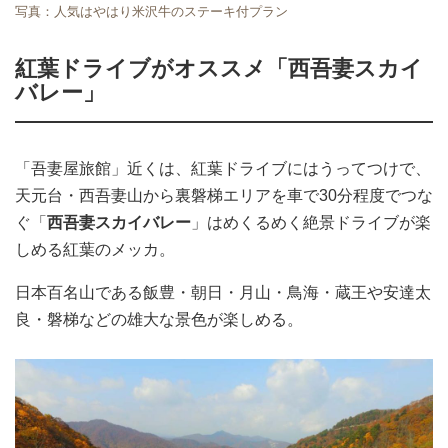
写真：人気はやはり米沢牛のステーキ付プラン
紅葉ドライブがオススメ「西吾妻スカイ
バレー」
「吾妻屋旅館」近くは、紅葉ドライブにはうってつけで、
天元台・西吾妻山から裏磐梯エリアを車で30分程度でつな
ぐ「
西吾妻スカイバレー
」はめくるめく絶景ドライブが楽
しめる紅葉のメッカ。
日本百名山である飯豊・朝日・月山・鳥海・蔵王や安達太
良・磐梯などの雄大な景色が楽しめる。