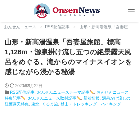
Tog
nav
おんせんニュース
RSS配信記事
山形・新高湯温泉「吾妻屋旅館」標高1,126m・源泉掛け流し五つの絶景露天風呂をめぐる。滝からのマイナスイオンを感じながら浸かる秘湯
山形・新高湯温泉「吾妻屋旅館」標高
1,126m・源泉掛け流し五つの絶景露天風
呂をめぐる。滝からのマイナスイオンを
感じながら浸かる秘湯
2020年9月22日
RSS配信記事
,
おんせんニューステーマ記事
,
おんせんニュース
特集記事
,
おんせんニュース取材記事
,
新着情報
,
源泉かけ流しの
紅葉露天特集
,
東北
,
くるま旅
,
登山・トレッキング・ハイキング