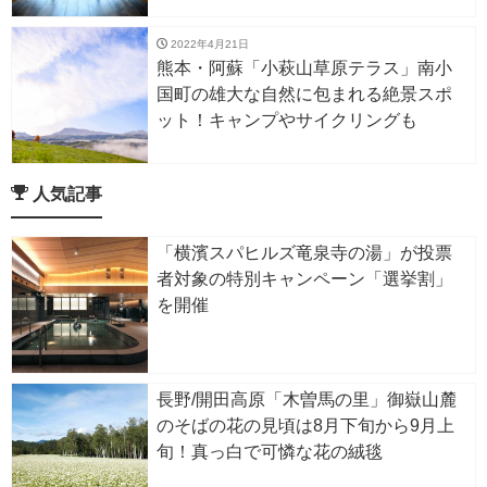
2022年4月21日
熊本・阿蘇「小萩山草原テラス」南小
国町の雄大な自然に包まれる絶景スポ
ット！キャンプやサイクリングも
人気記事
「横濱スパヒルズ竜泉寺の湯」が投票
者対象の特別キャンペーン「選挙割」
を開催
長野/開田高原「木曽馬の里」御嶽山麓
のそばの花の見頃は8月下旬から9月上
旬！真っ白で可憐な花の絨毯