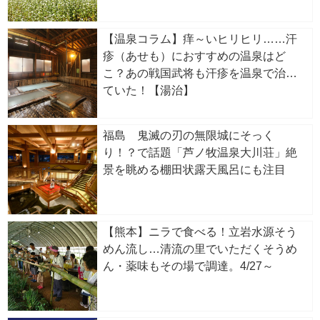
【温泉コラム】痒～いヒリヒリ……汗
疹（あせも）におすすめの温泉はど
こ？あの戦国武将も汗疹を温泉で治し
ていた！【湯治】
福島 鬼滅の刃の無限城にそっく
り！？で話題「芦ノ牧温泉大川荘」絶
景を眺める棚田状露天風呂にも注目
【熊本】ニラで食べる！立岩水源そう
めん流し…清流の里でいただくそうめ
ん・薬味もその場で調達。4/27～