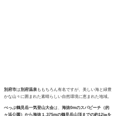
別府市
は
別府温泉
ももちろん有名ですが、美しい海と緑豊
かな山々に囲まれた素晴らしい自然環境に恵まれた地域。
べっぷ鶴見岳一気登山大会
は、
海抜0mのスパビーチ（的
ヶ浜公園）から海抜１,375mの鶴見岳山頂までの約12㎞を