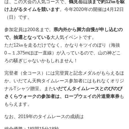
は、この大会の人気コースで、
鶴見岳山頂まで約12㎞を駆
け上がるタイムを競います
。今年2020年の開催は4月12日
（日）です。
参加定員は200名まで。
県内外から脚力自慢が申し込むの
で、抽選となっている
大人気イベントです。
ただ12㎞を走るだけでなく、かなりキツイのぼり（海抜
0→１,375mほぼ一直線）が入っているので、山の神どこ
ろの騒ぎじゃないかもしれません！
完登者（全コース）には完登賞と記念メダルがもらえるほ
か、いだてん天狗タイムレース参加者にはもれなくオリジ
ナルTシャツ贈呈。また
いだてんタイムレースとのびのび
さくらウォークの参加者は、ロープウェイの片道乗車券
も
もらえます。
なお、2019年のタイムレースの成績は
総合優勝：1時間15分18秒