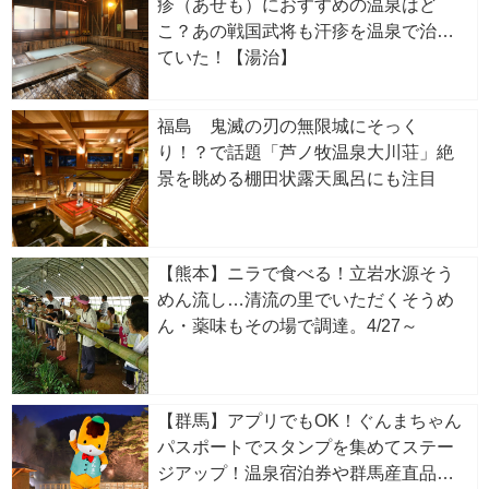
疹（あせも）におすすめの温泉はど
こ？あの戦国武将も汗疹を温泉で治し
ていた！【湯治】
福島 鬼滅の刃の無限城にそっく
り！？で話題「芦ノ牧温泉大川荘」絶
景を眺める棚田状露天風呂にも注目
【熊本】ニラで食べる！立岩水源そう
めん流し…清流の里でいただくそうめ
ん・薬味もその場で調達。4/27～
【群馬】アプリでもOK！ぐんまちゃん
パスポートでスタンプを集めてステー
ジアップ！温泉宿泊券や群馬産直品が