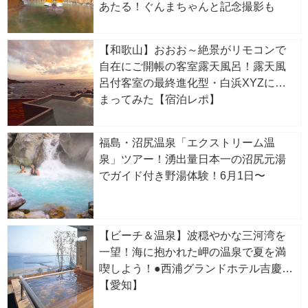
あたる！ぐんまちゃんと記念撮影も
【和歌山】おおお～絶景がリモコンで
自在にご開帳の客室露天風呂！露天風
呂付客室の最終進化型・白浜XYZに泊
まってみた【宿泊レポ】
福島・沼尻温泉「エクストリーム温
泉」ツアー！湧出量日本一の沼尻元湯
でガイド付き野湯体験！6月1日〜
【ビーチ＆温泉】波穏やかな三河湾を
一望！海に抱かれた岬の温泉で夏を満
喫しよう！●西浦グランドホテル吉慶
【愛知】