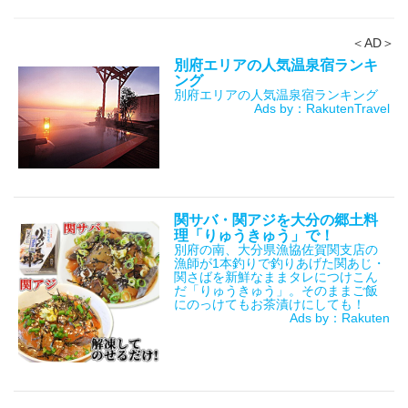
＜AD＞
別府エリアの人気温泉宿ランキ
ング
別府エリアの人気温泉宿ランキング
Ads by：RakutenTravel
関サバ・関アジを大分の郷土料
理「りゅうきゅう」で！
別府の南、大分県漁協佐賀関支店の
漁師が1本釣りで釣りあげた関あじ・
関さばを新鮮なままタレにつけこん
だ「りゅうきゅう」。そのままご飯
にのっけてもお茶漬けにしても！
Ads by：Rakuten