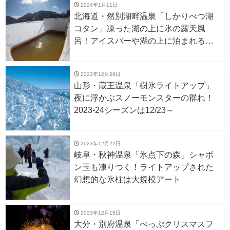
2024年1月11日
北海道・然別湖畔温泉「しかりべつ湖
コタン」凍った湖の上に氷の露天風
呂！アイスバーや湖の上に泊まれるア
イスロッジも。1/27〜
2023年12月28日
山形・蔵王温泉「樹氷ライトアップ」
夜に浮かぶスノーモンスターの群れ！
2023-24シーズンは12/23～
2023年12月22日
岐阜・秋神温泉「氷点下の森」シャボ
ン玉も凍りつく！ライトアップされた
幻想的な氷柱は大規模アート
2023年12月15日
大分・別府温泉「べっぷクリスマスフ