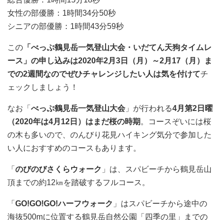
女性の部優勝：1時間34分50秒
シニアの部優勝：1時間43分59秒
この
「べっぷ鶴見岳一気登山大会・いだてん天狗タイムレ
ース」の申し込みは2020年2月3日（月）～2月17（月）ま
での2週間なのでぜひチャレンジしたい人は気を付けて
チ
ェックしましょう！
なお「
べっぷ鶴見岳一気登山大会
」が行われる
4月第2日曜
（2020年は4月12日）はまだ桜の時期
。コースぞいには桜
の木も多いので、のんびり花見ハイキング気分で参加した
い人におすすめのコースもあります。
「
のびのびさくらウォーク
」は、スパビーチから鶴見岳山
頂までの約12㎞を踏破するフルコース。
「
GO!GO!GO!ハーフウォーク
」はスパビーチから途中の
海抜500mに位置する鶴見岳自然公園「四季の里」までの