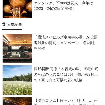
ァンタジア」X’masは花火！今年は
12/23・24の2日間開催！
人気記事
「横濱スパヒルズ竜泉寺の湯」が投票
者対象の特別キャンペーン「選挙割」
を開催
長野/開田高原「木曽馬の里」御嶽山麓
のそばの花の見頃は8月下旬から9月上
旬！真っ白で可憐な花の絨毯
【温泉コラム】痒～いヒリヒリ……汗