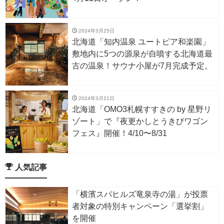
2024年3月25日
北海道「知内温泉 ユートピア和楽園」
敷地内に5つの源泉が自噴する北海道最
古の温泉！サウナ小屋が7月完成予定。
2024年3月21日
北海道「OMO3札幌すすきの by 星野リ
ゾート」で『夜更かしとうきびワゴン
フェス』開催！4/10〜8/31
人気記事
「横濱スパヒルズ竜泉寺の湯」が投票
者対象の特別キャンペーン「選挙割」
を開催