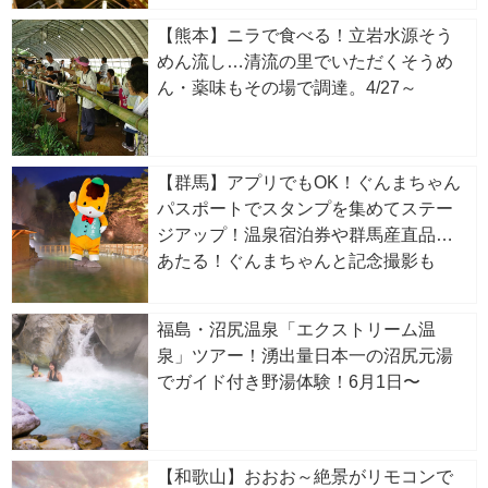
【熊本】ニラで食べる！立岩水源そう
めん流し…清流の里でいただくそうめ
ん・薬味もその場で調達。4/27～
【群馬】アプリでもOK！ぐんまちゃん
パスポートでスタンプを集めてステー
ジアップ！温泉宿泊券や群馬産直品が
あたる！ぐんまちゃんと記念撮影も
福島・沼尻温泉「エクストリーム温
泉」ツアー！湧出量日本一の沼尻元湯
でガイド付き野湯体験！6月1日〜
【和歌山】おおお～絶景がリモコンで