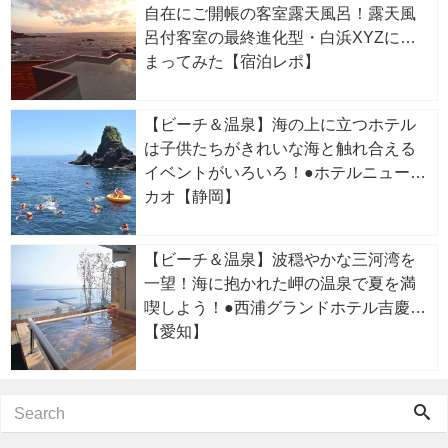
自在にご開帳の客室露天風呂！露天風
呂付客室の最終進化型・白浜XYZに泊
まってみた【宿泊レポ】
【ビーチ＆温泉】海の上に立つホテル
は子供たちがきれいな海と触れ合える
イベントがいろいろ！●ホテルニューア
カオ【静岡】
【ビーチ＆温泉】波穏やかな三河湾を
一望！海に抱かれた岬の温泉で夏を満
喫しよう！●西浦グランドホテル吉慶
【愛知】