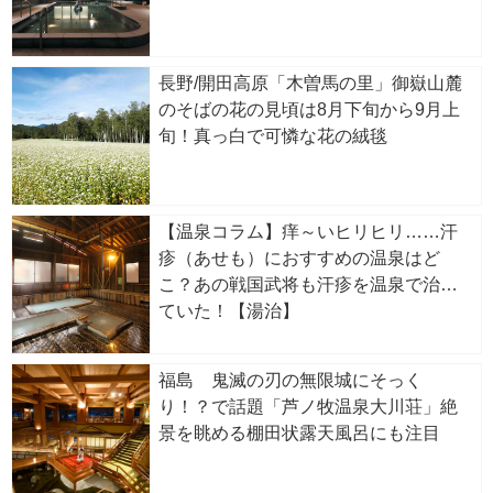
長野/開田高原「木曽馬の里」御嶽山麓
のそばの花の見頃は8月下旬から9月上
旬！真っ白で可憐な花の絨毯
【温泉コラム】痒～いヒリヒリ……汗
疹（あせも）におすすめの温泉はど
こ？あの戦国武将も汗疹を温泉で治し
ていた！【湯治】
福島 鬼滅の刃の無限城にそっく
り！？で話題「芦ノ牧温泉大川荘」絶
景を眺める棚田状露天風呂にも注目