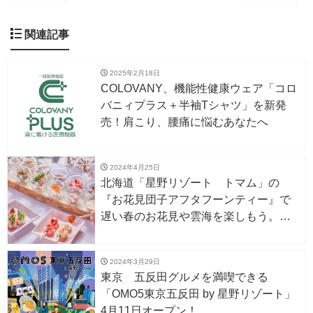
関連記事
2025年2月18日
COLOVANY、機能性健康ウェア「コロ
バニィプラス＋半袖Tシャツ」を新発
売！肩こり、腰痛に悩むあなたへ
2024年4月25日
北海道「星野リゾート トマム」の
『お花見団子アフタフーンティー』で
遅い春のお花見や雲海を楽しもう。
4/26〜5/31
2024年3月29日
東京 五反田グルメを満喫できる
「OMO5東京五反田 by 星野リゾート」
4月11日オープン！