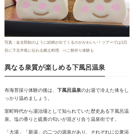
写真：金太郎飴のように絵柄が出てくるのがかわいい！ツアーでは1日
目に下北半島に伝わる郷土料理、べこ餅作り体験も
異なる泉質が楽しめる下風呂温泉
布海苔採り体験の後は、
下風呂温泉
のお湯で冷えた体をし
っかり温めましょう。
室町時代から湯治場として知られていた歴史ある下風呂温
泉。塩の香りと硫黄の匂いが混ざり合う温泉街です。
「大湯」「新湯」の二つの源泉があり、それぞれに公衆浴