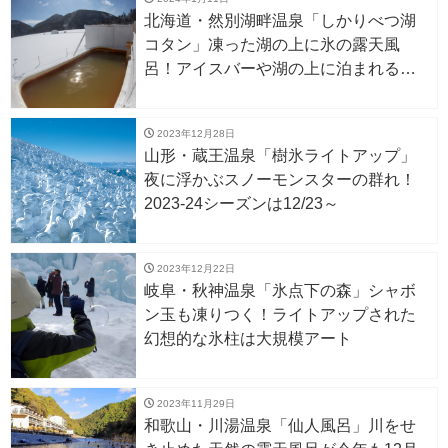
北海道・然別湖畔温泉「しかりべつ湖
コタン」凍った湖の上に氷の露天風
呂！アイスバーや湖の上に泊まれるア
イスロッジも。1/27〜
2023年12月28日
山形・蔵王温泉「樹氷ライトアップ」
夜に浮かぶスノーモンスターの群れ！
2023-24シーズンは12/23～
2023年12月22日
岐阜・秋神温泉「氷点下の森」シャボ
ン玉も凍りつく！ライトアップされた
幻想的な氷柱は大規模アート
2023年11月29日
和歌山・川湯温泉「仙人風呂」川をせ