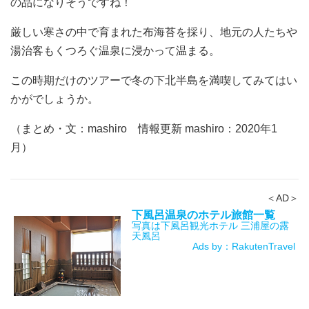
の品になりそうですね！
厳しい寒さの中で育まれた布海苔を採り、地元の人たちや
湯治客もくつろぐ温泉に浸かって温まる。
この時期だけのツアーで冬の下北半島を満喫してみてはい
かがでしょうか。
（まとめ・文：mashiro 情報更新 mashiro：2020年1
月）
＜AD＞
下風呂温泉のホテル旅館一覧
写真は下風呂観光ホテル 三浦屋の露
天風呂
Ads by：RakutenTravel