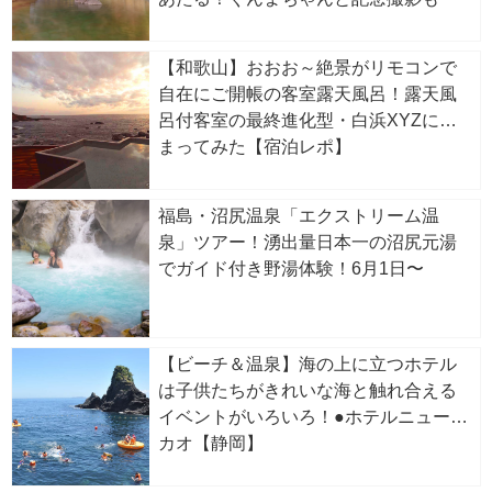
【和歌山】おおお～絶景がリモコンで
自在にご開帳の客室露天風呂！露天風
呂付客室の最終進化型・白浜XYZに泊
まってみた【宿泊レポ】
福島・沼尻温泉「エクストリーム温
泉」ツアー！湧出量日本一の沼尻元湯
でガイド付き野湯体験！6月1日〜
【ビーチ＆温泉】海の上に立つホテル
は子供たちがきれいな海と触れ合える
イベントがいろいろ！●ホテルニューア
カオ【静岡】