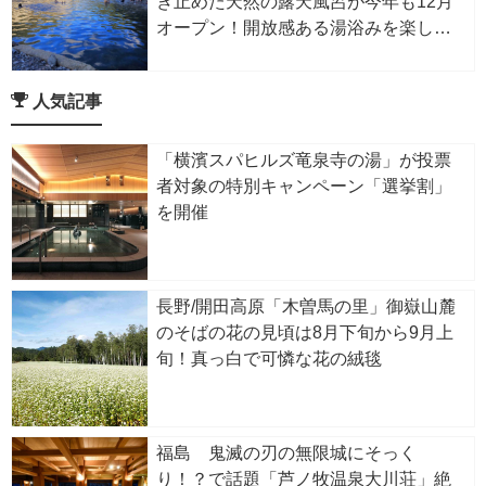
き止めた天然の露天風呂が今年も12月
オープン！開放感ある湯浴みを楽しも
う
人気記事
「横濱スパヒルズ竜泉寺の湯」が投票
者対象の特別キャンペーン「選挙割」
を開催
長野/開田高原「木曽馬の里」御嶽山麓
のそばの花の見頃は8月下旬から9月上
旬！真っ白で可憐な花の絨毯
福島 鬼滅の刃の無限城にそっく
り！？で話題「芦ノ牧温泉大川荘」絶