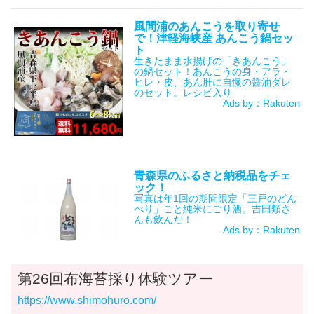
風間浦のあんこうを取り寄せ
で！津軽海峡産 あんこう鍋セッ
ト
生きたまま水揚げの「きあんこう」
の鍋セット！あんこうの身・アラ・
ヒレ・皮、あん肝に自慢の醤油ダレ
のセット。レシピ入り
Ads by：Rakuten
青森県のふるさと納税品をチェ
ック！
写真は年1回の期間限定「三戸のどん
ぺり」こと純米にごり酒。吉田類さ
んも飲んだ！
Ads by：Rakuten
第26回布海苔採り体験ツアー
https://www.shimohuro.com/