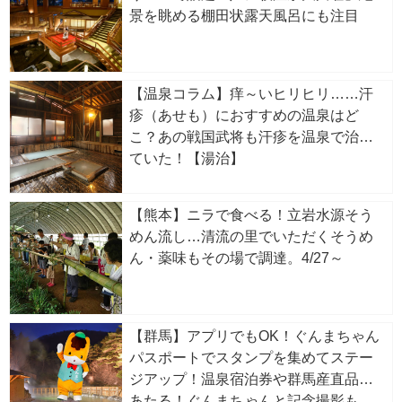
景を眺める棚田状露天風呂にも注目
【温泉コラム】痒～いヒリヒリ……汗
疹（あせも）におすすめの温泉はど
こ？あの戦国武将も汗疹を温泉で治し
ていた！【湯治】
【熊本】ニラで食べる！立岩水源そう
めん流し…清流の里でいただくそうめ
ん・薬味もその場で調達。4/27～
【群馬】アプリでもOK！ぐんまちゃん
パスポートでスタンプを集めてステー
ジアップ！温泉宿泊券や群馬産直品が
あたる！ぐんまちゃんと記念撮影も