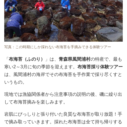
写真：この時期にしか採れない布海苔を手摘みできる体験ツアー
「
布海苔（ふのり）
」は、
青森県風間浦村
の特産で、最も
寒い2～3月に旬の季節を迎えます。
布海苔採り体験ツアー
は、風間浦村の海岸でその布海苔を手作業で採り尽くすと
いうもの。
現地では漁協関係者から注意事項の説明の後、磯に繰り出
して布海苔摘みを楽しみます。
岩肌にびっしりと張り付いた良質な布海苔が取り放題！手
で摘み取っていきます。採れた布海苔は全て持ち帰りする