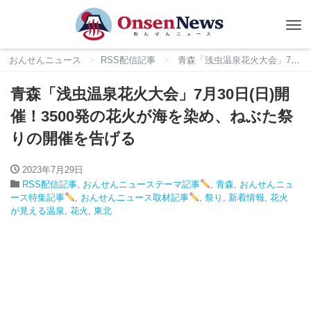
Tog
nav
おんせんニュース
RSS配信記事
青森「浅虫温泉花火大会」7月30日(日)開催！3500発の花火が海を染め、ねぶた祭りの開催を告げる
青森「浅虫温泉花火大会」7月30日(日)開
催！3500発の花火が海を染め、ねぶた祭
りの開催を告げる
2023年7月29日
RSS配信記事
,
おんせんニューステーマ記事
,
青森
,
おんせんニュ
ース特集記事
,
おんせんニュース取材記事
,
祭り
,
新着情報
,
花火
が見える温泉
,
花火
,
東北