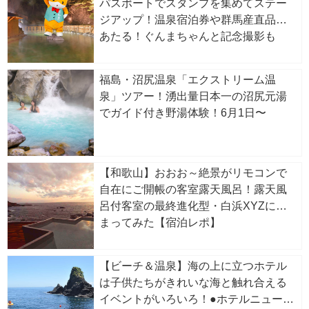
パスポートでスタンプを集めてステー
ジアップ！温泉宿泊券や群馬産直品が
あたる！ぐんまちゃんと記念撮影も
福島・沼尻温泉「エクストリーム温
泉」ツアー！湧出量日本一の沼尻元湯
でガイド付き野湯体験！6月1日〜
【和歌山】おおお～絶景がリモコンで
自在にご開帳の客室露天風呂！露天風
呂付客室の最終進化型・白浜XYZに泊
まってみた【宿泊レポ】
【ビーチ＆温泉】海の上に立つホテル
は子供たちがきれいな海と触れ合える
イベントがいろいろ！●ホテルニューア