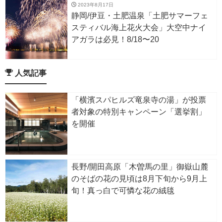
2023年8月17日
静岡/伊豆・土肥温泉「土肥サマーフェ
スティバル海上花火大会」大空中ナイ
アガラは必見！8/18〜20
人気記事
「横濱スパヒルズ竜泉寺の湯」が投票
者対象の特別キャンペーン「選挙割」
を開催
長野/開田高原「木曽馬の里」御嶽山麓
のそばの花の見頃は8月下旬から9月上
旬！真っ白で可憐な花の絨毯