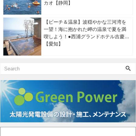
カオ【静岡】
【ビーチ＆温泉】波穏やかな三河湾を
一望！海に抱かれた岬の温泉で夏を満
喫しよう！●西浦グランドホテル吉慶
【愛知】