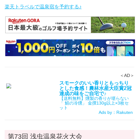
楽天トラベルで温泉宿を予約する♪
＜AD＞
スモークのいい香りともっちり
とした食感！農林水産大臣賞2冠
達成の味をご自宅で♪
【送料無料】燻製の香りが堪らない
「 鯖の冷燻」 金撰130g以上×3枚セ
ット
Ads by：Rakuten
第73回 浅虫温泉花火大会