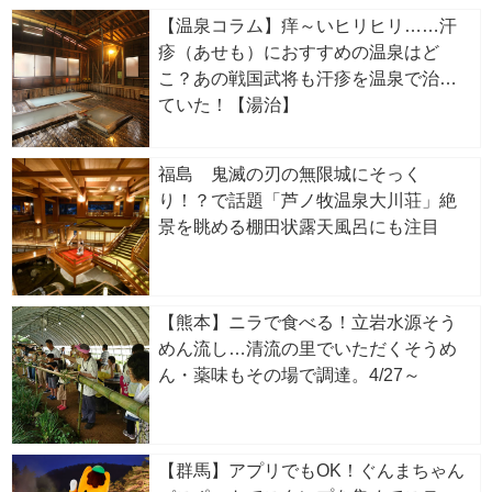
【温泉コラム】痒～いヒリヒリ……汗
疹（あせも）におすすめの温泉はど
こ？あの戦国武将も汗疹を温泉で治し
ていた！【湯治】
福島 鬼滅の刃の無限城にそっく
り！？で話題「芦ノ牧温泉大川荘」絶
景を眺める棚田状露天風呂にも注目
【熊本】ニラで食べる！立岩水源そう
めん流し…清流の里でいただくそうめ
ん・薬味もその場で調達。4/27～
【群馬】アプリでもOK！ぐんまちゃん