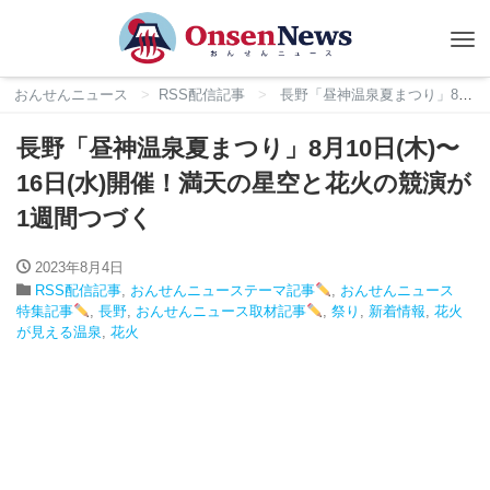
Tog
nav
おんせんニュース
RSS配信記事
長野「昼神温泉夏まつり」8月10日(木)〜16日(水)開催！満天の星空と花火の競演が1週間つづく
長野「昼神温泉夏まつり」8月10日(木)〜
16日(水)開催！満天の星空と花火の競演が
1週間つづく
2023年8月4日
RSS配信記事
,
おんせんニューステーマ記事
,
おんせんニュース
特集記事
,
長野
,
おんせんニュース取材記事
,
祭り
,
新着情報
,
花火
が見える温泉
,
花火