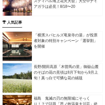
スティバル海上花火大会」大空中ナイ
アガラは必見！8/18〜20
人気記事
「横濱スパヒルズ竜泉寺の湯」が投票
者対象の特別キャンペーン「選挙割」
を開催
長野/開田高原「木曽馬の里」御嶽山麓
のそばの花の見頃は8月下旬から9月上
旬！真っ白で可憐な花の絨毯
福島 鬼滅の刃の無限城にそっく
り！？で話題「芦ノ牧温泉大川荘」絶