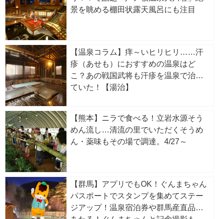
景を眺める棚田状露天風呂にも注目
【温泉コラム】痒～いヒリヒリ……汗
疹（あせも）におすすめの温泉はど
こ？あの戦国武将も汗疹を温泉で治し
ていた！【湯治】
【熊本】ニラで食べる！立岩水源そう
めん流し…清流の里でいただくそうめ
ん・薬味もその場で調達。4/27～
【群馬】アプリでもOK！ぐんまちゃん
パスポートでスタンプを集めてステー
ジアップ！温泉宿泊券や群馬産直品が