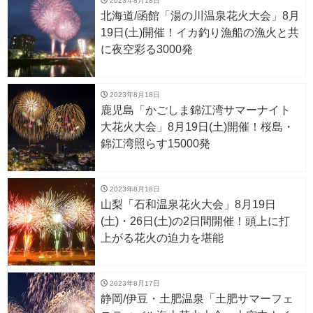
2023年8月18日
北海道/函館「湯の川温泉花火大会」8月
19日(土)開催！イカ釣り漁船の漁火と共
に夜空彩る3000発
2023年8月18日
鹿児島「かごしま錦江湾サマーナイト
大花火大会」8月19日(土)開催！桜島・
錦江湾照らす15000発
2023年8月18日
山梨「石和温泉花火大会」8月19日
(土)・26日(土)の2日間開催！頭上に打
上がる花火の迫力を堪能
2023年8月17日
静岡/伊豆・土肥温泉「土肥サマーフェ