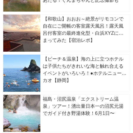
あたる！ぐんまちゃんと記念撮影も
【和歌山】おおお～絶景がリモコンで
自在にご開帳の客室露天風呂！露天風
呂付客室の最終進化型・白浜XYZに泊
まってみた【宿泊レポ】
【ビーチ＆温泉】海の上に立つホテル
は子供たちがきれいな海と触れ合える
イベントがいろいろ！●ホテルニューア
カオ【静岡】
福島・沼尻温泉「エクストリーム温
泉」ツアー！湧出量日本一の沼尻元湯
でガイド付き野湯体験！6月1日〜