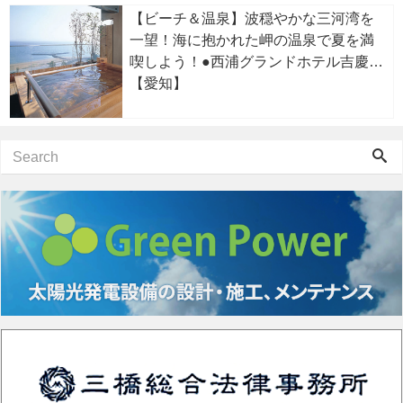
【ビーチ＆温泉】波穏やかな三河湾を
一望！海に抱かれた岬の温泉で夏を満
喫しよう！●西浦グランドホテル吉慶
【愛知】