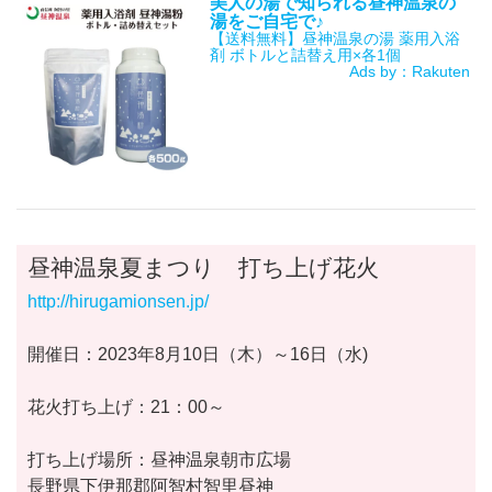
美人の湯で知られる昼神温泉の
湯をご自宅で♪
【送料無料】昼神温泉の湯 薬用入浴
剤 ボトルと詰替え用×各1個
Ads by：Rakuten
昼神温泉夏まつり 打ち上げ花火
http://hirugamionsen.jp/
開催日：2023年8月10日（木）～16日（水)
花火打ち上げ：21：00～
打ち上げ場所：昼神温泉朝市広場
長野県下伊那郡阿智村智里昼神