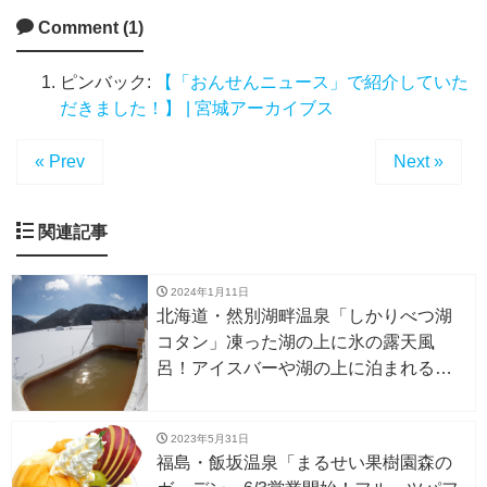
Comment (1)
ピンバック:
【「おんせんニュース」で紹介していた
だきました！】 | 宮城アーカイブス
« Prev
Next »
関連記事
2024年1月11日
北海道・然別湖畔温泉「しかりべつ湖
コタン」凍った湖の上に氷の露天風
呂！アイスバーや湖の上に泊まれるア
イスロッジも。1/27〜
2023年5月31日
福島・飯坂温泉「まるせい果樹園森の