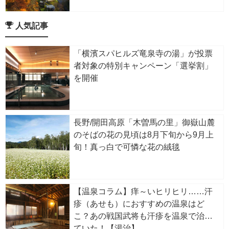
ンを感じながら浸かる秘湯
人気記事
「横濱スパヒルズ竜泉寺の湯」が投票
者対象の特別キャンペーン「選挙割」
を開催
長野/開田高原「木曽馬の里」御嶽山麓
のそばの花の見頃は8月下旬から9月上
旬！真っ白で可憐な花の絨毯
【温泉コラム】痒～いヒリヒリ……汗
疹（あせも）におすすめの温泉はど
こ？あの戦国武将も汗疹を温泉で治し
ていた！【湯治】