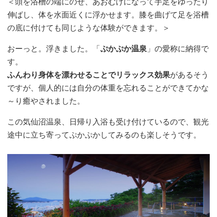
＜頭を浴槽の端にのせ、あおむけになって手足をゆったり
伸ばし、体を水面近くに浮かせます。膝を曲げて足を浴槽
の底に付けても同じような体験ができます。＞
おーっと。浮きました。「
ぷかぷか温泉
」の愛称に納得で
す。
ふんわり身体を漂わせることでリラックス効果
があるそう
ですが、個人的には自分の体重を忘れることができてかな
～り癒やされました。
この気仙沼温泉、日帰り入浴も受け付けているので、観光
途中に立ち寄ってぷかぷかしてみるのも楽しそうです。