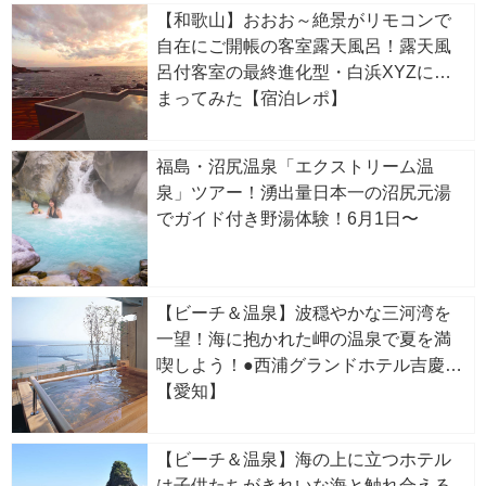
【和歌山】おおお～絶景がリモコンで
自在にご開帳の客室露天風呂！露天風
呂付客室の最終進化型・白浜XYZに泊
まってみた【宿泊レポ】
福島・沼尻温泉「エクストリーム温
泉」ツアー！湧出量日本一の沼尻元湯
でガイド付き野湯体験！6月1日〜
【ビーチ＆温泉】波穏やかな三河湾を
一望！海に抱かれた岬の温泉で夏を満
喫しよう！●西浦グランドホテル吉慶
【愛知】
【ビーチ＆温泉】海の上に立つホテル
は子供たちがきれいな海と触れ合える