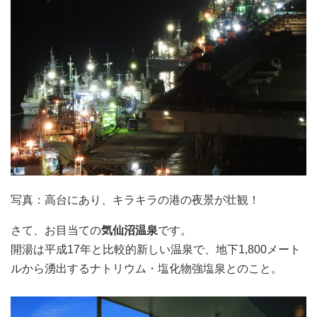
写真：高台にあり、キラキラの港の夜景が壮観！
さて、お目当ての
気仙沼温泉
です。
開湯は平成17年と比較的新しい温泉で、地下1,800メート
ルから湧出するナトリウム・塩化物強塩泉とのこと。