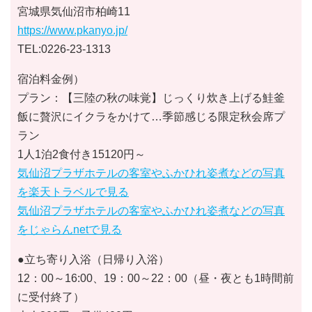
宮城県気仙沼市柏崎11
https://www.pkanyo.jp/
TEL:0226-23-1313
宿泊料金例）
プラン：【三陸の秋の味覚】じっくり炊き上げる鮭釜
飯に贅沢にイクラをかけて…季節感じる限定秋会席プ
ラン
1人1泊2食付き15120円～
気仙沼プラザホテルの客室やふかひれ姿煮などの写真
を楽天トラベルで見る
気仙沼プラザホテルの客室やふかひれ姿煮などの写真
をじゃらんnetで見る
●立ち寄り入浴（日帰り入浴）
12：00～16:00、19：00～22：00（昼・夜とも1時間前
に受付終了）