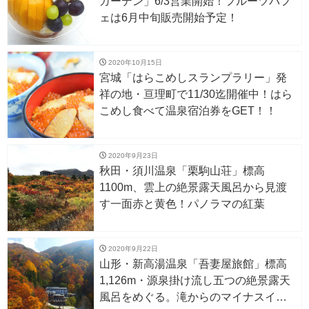
ガーデン」6/3営業開始！フルーツパフ
ェは6月中旬販売開始予定！
2020年10月15日
宮城「はらこめしスランプラリー」発
祥の地・亘理町で11/30迄開催中！はら
こめし食べて温泉宿泊券をGET！！
2020年9月23日
秋田・須川温泉「栗駒山荘」標高
1100m、雲上の絶景露天風呂から見渡
す一面赤と黄色！パノラマの紅葉
2020年9月22日
山形・新高湯温泉「吾妻屋旅館」標高
1,126m・源泉掛け流し五つの絶景露天
風呂をめぐる。滝からのマイナスイオ