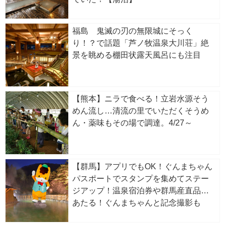
福島 鬼滅の刃の無限城にそっく
り！？で話題「芦ノ牧温泉大川荘」絶
景を眺める棚田状露天風呂にも注目
【熊本】ニラで食べる！立岩水源そう
めん流し…清流の里でいただくそうめ
ん・薬味もその場で調達。4/27～
【群馬】アプリでもOK！ぐんまちゃん
パスポートでスタンプを集めてステー
ジアップ！温泉宿泊券や群馬産直品が
あたる！ぐんまちゃんと記念撮影も