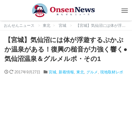
Tog
nav
おんせんニュース
東北
宮城
【宮城】気仙沼には体が浮遊するぷかぷか温泉がある！復興の槌音が力強く響く●気仙沼温泉＆グルメルポ・その1
【宮城】気仙沼には体が浮遊するぷかぷ
か温泉がある！復興の槌音が力強く響く●
気仙沼温泉＆グルメルポ・その1
2017年9月27日
宮城
,
新着情報
,
東北
,
グルメ
,
現地取材レポ