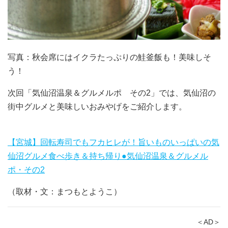
写真：秋会席にはイクラたっぷりの鮭釜飯も！美味しそ
う！
次回「気仙沼温泉＆グルメルポ その2」では、気仙沼の
街中グルメと美味しいおみやげをご紹介します。
【宮城】回転寿司でもフカヒレが！旨いものいっぱいの気
仙沼グルメ食べ歩き＆持ち帰り●気仙沼温泉＆グルメル
ポ・その2
（取材・文：まつもとようこ）
＜AD＞