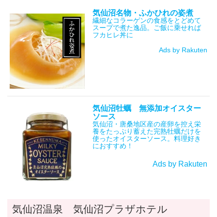
気仙沼名物・ふかひれの姿煮
繊細なコラーゲンの食感をとどめて
スープで煮た逸品。ご飯に乗せれば
フカヒレ丼に
Ads by Rakuten
気仙沼牡蠣 無添加オイスター
ソース
気仙沼・唐桑地区産の産卵を控え栄
養をたっぷり蓄えた完熟牡蠣だけを
使ったオイスターソース。料理好き
におすすめ！
Ads by Rakuten
気仙沼温泉 気仙沼プラザホテル