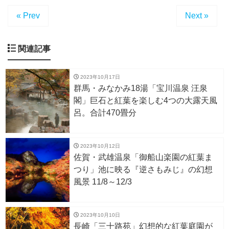
« Prev
Next »
関連記事
2023年10月17日
群馬・みなかみ18湯「宝川温泉 汪泉
閣」巨石と紅葉を楽しむ4つの大露天風
呂。合計470畳分
2023年10月12日
佐賀・武雄温泉「御船山楽園の紅葉ま
つり」池に映る『逆さもみじ』の幻想
風景 11/8～12/3
2023年10月10日
長崎「三十路苑」幻想的な紅葉庭園が