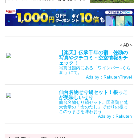
＜AD＞
【楽天】伝承千年の宿 佐勘の
写真やクチコミ・空室情報をチ
ェック！
写真は館内にある「ワインバー -くら
倉-」にて。
Ads by：RakutenTravel
仙台名物せり鍋セット！根っこ
が美味しいせり
仙台名物せり鍋セット。国産鶏と梵
天食堂の「命のだし」でせりの根っ
このうまさを味わおう
Ads by：Rakuten