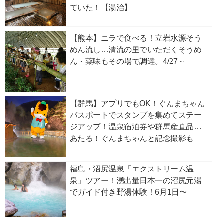
ていた！【湯治】
【熊本】ニラで食べる！立岩水源そう
めん流し…清流の里でいただくそうめ
ん・薬味もその場で調達。4/27～
【群馬】アプリでもOK！ぐんまちゃん
パスポートでスタンプを集めてステー
ジアップ！温泉宿泊券や群馬産直品が
あたる！ぐんまちゃんと記念撮影も
福島・沼尻温泉「エクストリーム温
泉」ツアー！湧出量日本一の沼尻元湯
でガイド付き野湯体験！6月1日〜