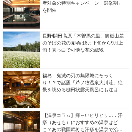
者対象の特別キャンペーン「選挙割」
を開催
長野/開田高原「木曽馬の里」御嶽山麓
のそばの花の見頃は8月下旬から9月上
旬！真っ白で可憐な花の絨毯
福島 鬼滅の刃の無限城にそっく
り！？で話題「芦ノ牧温泉大川荘」絶
景を眺める棚田状露天風呂にも注目
【温泉コラム】痒～いヒリヒリ……汗
疹（あせも）におすすめの温泉はど
こ？あの戦国武将も汗疹を温泉で治し