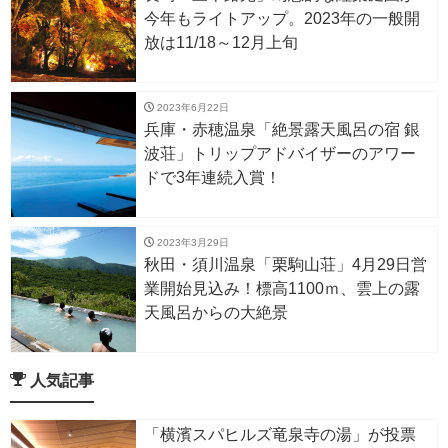
今年もライトアップ。2023年の一般開
放は11/18～12月上旬
2023年6月22日
兵庫・赤穂温泉「絶景露天風呂の宿 銀
波荘」トリップアドバイザーのアワー
ドで3年連続入賞！
2023年3月29日
秋田・須川温泉「栗駒山荘」4月29日営
業開始見込み！標高1100ｍ、雲上の露
天風呂からの大絶景
人気記事
「横濱スパヒルズ竜泉寺の湯」が投票