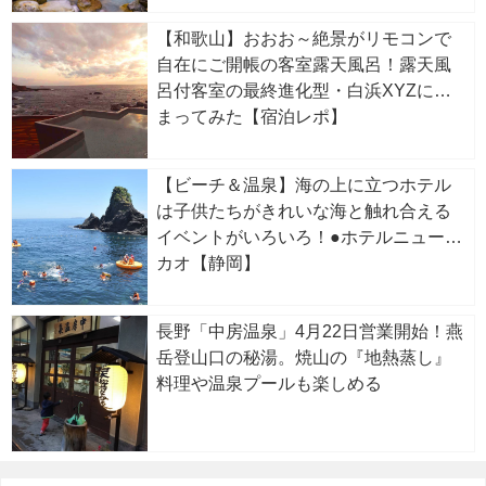
【和歌山】おおお～絶景がリモコンで
自在にご開帳の客室露天風呂！露天風
呂付客室の最終進化型・白浜XYZに泊
まってみた【宿泊レポ】
【ビーチ＆温泉】海の上に立つホテル
は子供たちがきれいな海と触れ合える
イベントがいろいろ！●ホテルニューア
カオ【静岡】
長野「中房温泉」4月22日営業開始！燕
岳登山口の秘湯。焼山の『地熱蒸し』
料理や温泉プールも楽しめる