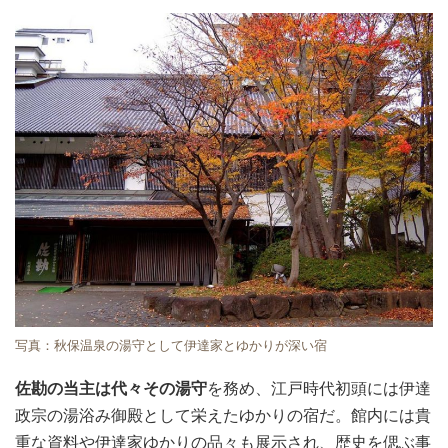
写真：秋保温泉の湯守として伊達家とゆかりが深い宿
佐勘の当主は代々その湯守
を務め、江戸時代初頭には伊達
政宗の湯浴み御殿として栄えたゆかりの宿だ。館内には貴
重な資料や伊達家ゆかりの品々も展示され、歴史を偲ぶ事