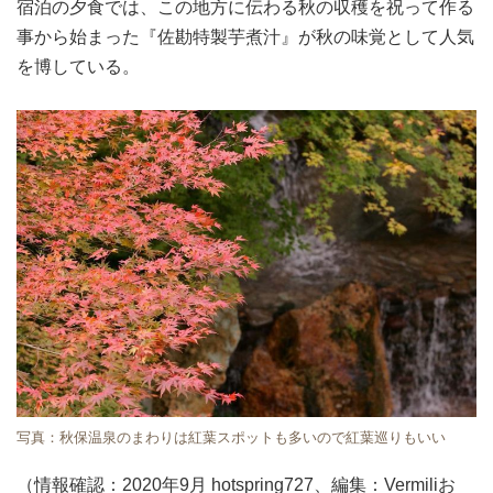
宿泊の夕食では、この地方に伝わる秋の収穫を祝って作る
事から始まった『佐勘特製芋煮汁』が秋の味覚として人気
を博している。
写真：秋保温泉のまわりは紅葉スポットも多いので紅葉巡りもいい
（情報確認：2020年9月 hotspring727、編集：Vermiliお