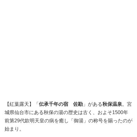
【紅葉露天】「
伝承千年の宿 佐勘
」がある
秋保温泉
。宮
城県仙台市にある秋保の湯の歴史は古く、およそ1500年
前第29代欽明天皇の病を癒し「御湯」の称号を賜ったのが
始まり。