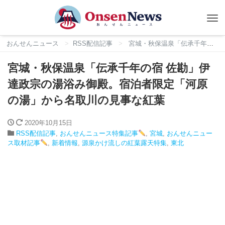
Tog
nav
おんせんニュース
RSS配信記事
宮城・秋保温泉「伝承千年の宿 佐勘」伊達政宗の湯浴み御殿。宿泊者限定「河原の湯」から名取川の見事な紅葉
宮城・秋保温泉「伝承千年の宿 佐勘」伊
達政宗の湯浴み御殿。宿泊者限定「河原
の湯」から名取川の見事な紅葉
2020年10月15日
RSS配信記事
,
おんせんニュース特集記事
,
宮城
,
おんせんニュー
ス取材記事
,
新着情報
,
源泉かけ流しの紅葉露天特集
,
東北