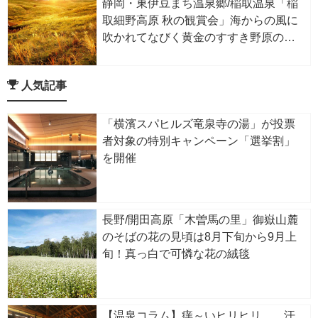
静岡・東伊豆まち温泉郷/稲取温泉「稲
取細野高原 秋の観賞会」海からの風に
吹かれてなびく黄金のすすき野原の絶
景
人気記事
「横濱スパヒルズ竜泉寺の湯」が投票
者対象の特別キャンペーン「選挙割」
を開催
長野/開田高原「木曽馬の里」御嶽山麓
のそばの花の見頃は8月下旬から9月上
旬！真っ白で可憐な花の絨毯
【温泉コラム】痒～いヒリヒリ……汗