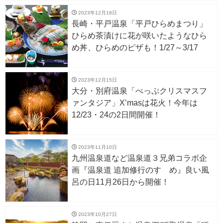
2023年12月18日
長崎・平戸温泉「平戸ひらめまつり」
ひらめ茶漬けに花が咲いたようなひら
め丼、ひらめのピザも！1/27～3/17
2023年12月15日
大分・別府温泉「べっぷクリスマスフ
ァンタジア」X’masは花火！今年は
12/23・24の2日間開催！
2023年11月10日
九州温泉道など温泉道３兄弟コラボ企
画『温泉道 追加修行のすゝめ』良い風
呂の日11月26日から開催！
2023年10月27日