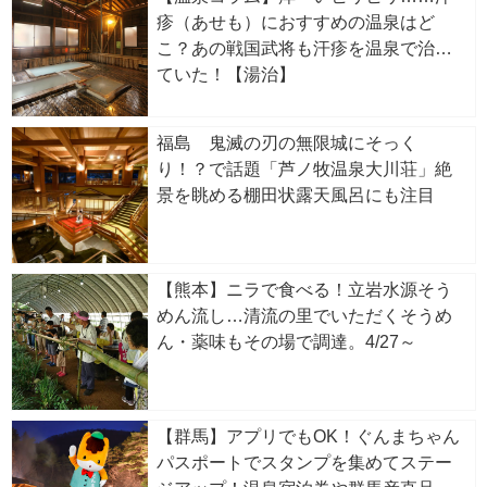
疹（あせも）におすすめの温泉はど
こ？あの戦国武将も汗疹を温泉で治し
ていた！【湯治】
福島 鬼滅の刃の無限城にそっく
り！？で話題「芦ノ牧温泉大川荘」絶
景を眺める棚田状露天風呂にも注目
【熊本】ニラで食べる！立岩水源そう
めん流し…清流の里でいただくそうめ
ん・薬味もその場で調達。4/27～
【群馬】アプリでもOK！ぐんまちゃん
パスポートでスタンプを集めてステー