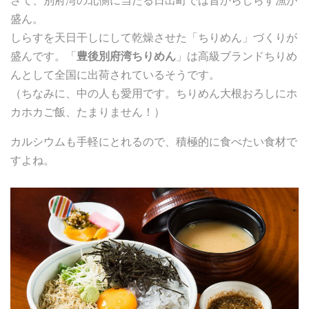
さて、別府湾の北側に当たる日出町では昔からしらす漁が
盛ん。
しらすを天日干しにして乾燥させた「ちりめん」づくりが
盛んです。「
豊後別府湾ちりめん
」は高級ブランドちりめ
んとして全国に出荷されているそうです。
（ちなみに、中の人も愛用です。ちりめん大根おろしにホ
カホカご飯、たまりません！）
カルシウムも手軽にとれるので、積極的に食べたい食材で
すよね。