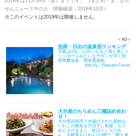
2018年は11月30日（金）までです。 （まとめ・文：おん
せんニュース中の人 情報確認：2018年10月）
※このイベントは2019年は開催しません。
＜AD＞
別府・日出の温泉宿ランキング
写真は2位、12月になると濁り湯にド
ッジボールみたいなザボンが浮く別
府明礬温泉 岡本屋旅館
Ads by：RakutenTravel
大分産のちりめん三種詰め合わ
せ！
大分県別府湾で水揚げされた新鮮な
いわしの稚魚を天日干し乾燥。ちり
めんそのままと、鮭ほぐしちりめ
ん、大根葉ちりめんの3種でご飯も進