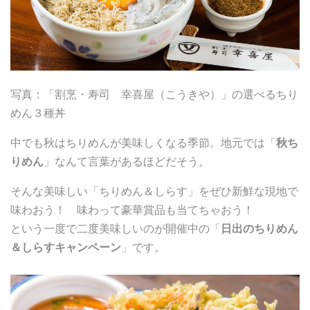
写真：「割烹・寿司 幸喜屋（こうきや）」の選べるちり
めん３種丼
中でも秋はちりめんが美味しくなる季節。地元では「
秋ち
りめん
」なんて言葉があるほどだそう。
そんな美味しい「ちりめん＆しらす」をぜひ新鮮な現地で
味わおう！ 味わって豪華賞品も当てちゃおう！
という一度で二度美味しいのが開催中の「
日出のちりめん
＆しらすキャンペーン
」です。