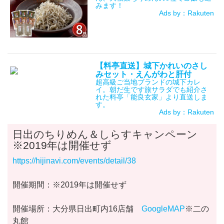
みます！
Ads by：Rakuten
【料亭直送】城下かれいのさし
みセット・えんがわと肝付
超高級ご当地ブランドの城下カレ
イ。朝だ生です旅サラダでも紹介さ
れた料亭「能良玄家」より直送しま
す。
Ads by：Rakuten
日出のちりめん＆しらすキャンペーン
※2019年は開催せず
https://hijinavi.com/events/detail/38
開催期間：※2019年は開催せず
開催場所：大分県日出町内16店舗
GoogleMAP
※二の
丸館