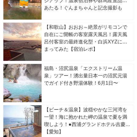
ジアップ！温泉宿泊券や群馬産直品が
あたる！ぐんまちゃんと記念撮影も
【和歌山】おおお～絶景がリモコンで
自在にご開帳の客室露天風呂！露天風
呂付客室の最終進化型・白浜XYZに泊
まってみた【宿泊レポ】
福島・沼尻温泉「エクストリーム温
泉」ツアー！湧出量日本一の沼尻元湯
でガイド付き野湯体験！6月1日〜
【ビーチ＆温泉】波穏やかな三河湾を
一望！海に抱かれた岬の温泉で夏を満
喫しよう！●西浦グランドホテル吉慶
【愛知】