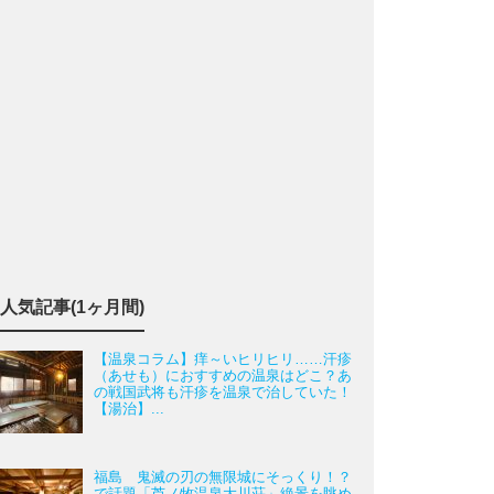
人気記事(1ヶ月間)
【温泉コラム】痒～いヒリヒリ……汗疹
（あせも）におすすめの温泉はどこ？あ
の戦国武将も汗疹を温泉で治していた！
【湯治】...
福島 鬼滅の刃の無限城にそっくり！？
で話題「芦ノ牧温泉大川荘」絶景を眺め