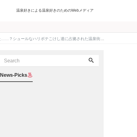
温泉好きによる温泉好きのためのWebメディア
テこけし達に占拠された温泉街の非日常！全国こけし祭り8/30～9/1
News-Picks