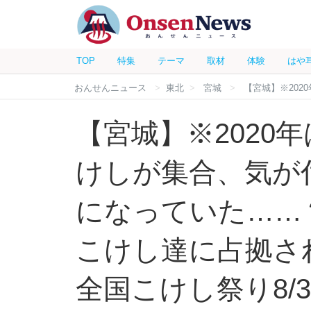
TOP
特集
テーマ
取材
体験
はや
おんせんニュース
東北
宮城
【宮城】※2020
【宮城】※2020
けしが集合、気が
になっていた……
こけし達に占拠さ
全国こけし祭り8/30