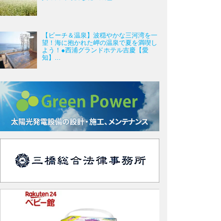
【ビーチ＆温泉】波穏やかな三河湾を一
望！海に抱かれた岬の温泉で夏を満喫し
よう！●西浦グランドホテル吉慶【愛
知】...