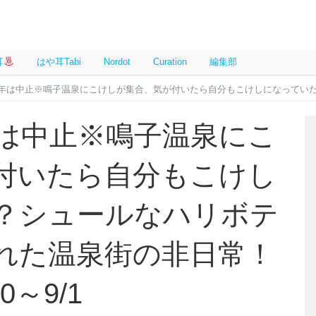
耳
はや耳Tabi
Nordot
Curation
編集部
年は中止※鳴子温泉にこけしが集合、気が付いたら自分もこけしになっていた……？シュールなハリボ
年は中止※鳴子温泉にこ
付いたら自分もこけし
？シュールなハリボテ
れた温泉街の非日常！
～9/1