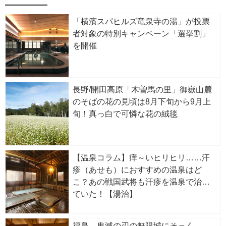
「横濱スパヒルズ竜泉寺の湯」が投票
者対象の特別キャンペーン「選挙割」
を開催
長野/開田高原「木曽馬の里」御嶽山麓
のそばの花の見頃は8月下旬から9月上
旬！真っ白で可憐な花の絨毯
【温泉コラム】痒～いヒリヒリ……汗
疹（あせも）におすすめの温泉はど
こ？あの戦国武将も汗疹を温泉で治し
ていた！【湯治】
福島 鬼滅の刃の無限城にそっく