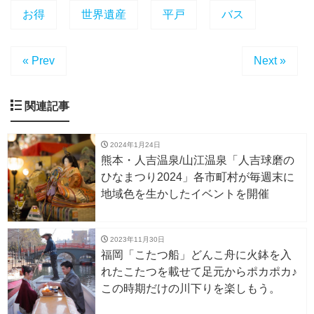
お得
世界遺産
平戸
バス
« Prev
Next »
関連記事
2024年1月24日
熊本・人吉温泉/山江温泉「人吉球磨の
ひなまつり2024」各市町村が毎週末に
地域色を生かしたイベントを開催
2023年11月30日
福岡「こたつ船」どんこ舟に火鉢を入
れたこたつを載せて足元からポカポカ♪
この時期だけの川下りを楽しもう。