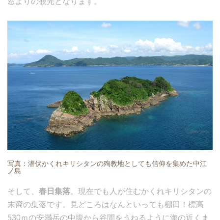
窓よりの観光となります。
写真：潜伏かくれキリシタンの殉教地としても信仰を集めた中江
ノ島
そして、
春日集落
。現在でも人が住むかくれキリシタンの
末裔の集落です。見どころはなんといっても棚田！標高
530ｍの安満岳の中腹から谷間をうねるように海の近くま