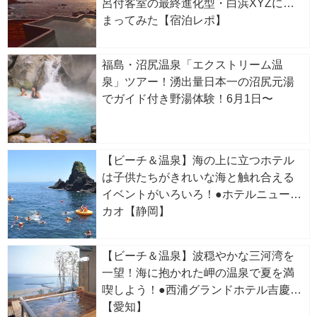
呂付客室の最終進化型・白浜XYZに泊
まってみた【宿泊レポ】
福島・沼尻温泉「エクストリーム温
泉」ツアー！湧出量日本一の沼尻元湯
でガイド付き野湯体験！6月1日〜
【ビーチ＆温泉】海の上に立つホテル
は子供たちがきれいな海と触れ合える
イベントがいろいろ！●ホテルニューア
カオ【静岡】
【ビーチ＆温泉】波穏やかな三河湾を
一望！海に抱かれた岬の温泉で夏を満
喫しよう！●西浦グランドホテル吉慶
【愛知】