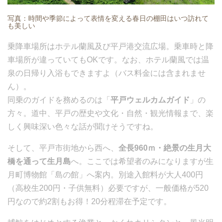
写真：時間や季節によって表情を変える春日の棚田はいつ訪れて
も美しい
乗降車場所はホテル蘭風及び平戸港交流広場。乗車時と降
車場所が違っていてもOKです。なお、ホテル蘭風では温
泉の日帰り入浴もできますよ（バス料金には含まれませ
ん）。
同乗のガイドを務めるのは「
平戸ウェルカムガイド
」の
方々。道中、平戸の歴史や文化・自然・観光情報まで、楽
しく興味深い色々な話が聞けそうですね。
そして、平戸市街地から西へ、
全長960ｍ・絶景の生月大
橋を通って生月島
へ。ここでは希望者のみになりますが生
月町博物館「島の館」へ案内。別途入館料が大人400円
（高校生200円・子供無料）必要ですが、一般価格が520
円なので約2割もお得！20分程滞在予定です。