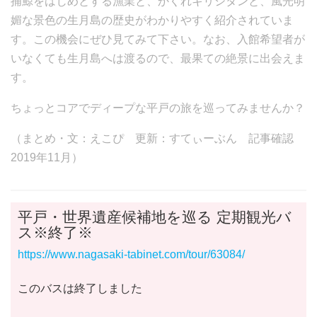
捕鯨をはじめとする漁業と、かくれキリシタンと、風光明
媚な景色の生月島の歴史がわかりやすく紹介されていま
す。この機会にぜひ見てみて下さい。なお、入館希望者が
いなくても生月島へは渡るので、最果ての絶景に出会えま
す。
ちょっとコアでディープな平戸の旅を巡ってみませんか？
（まとめ・文：えこぴ 更新：すてぃーぶん 記事確認
2019年11月）
平戸・世界遺産候補地を巡る 定期観光バ
ス※終了※
https://www.nagasaki-tabinet.com/tour/63084/
このバスは終了しました