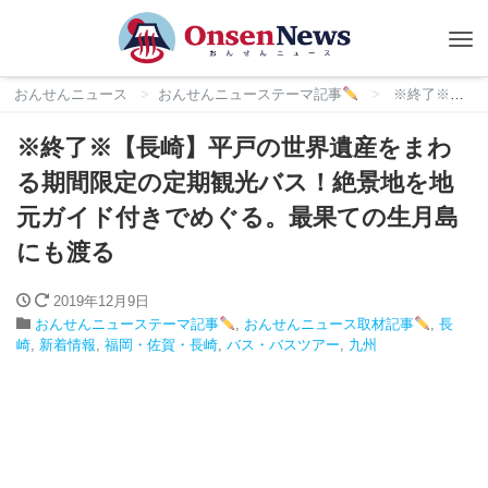
Tog
nav
おんせんニュース
おんせんニューステーマ記事
※終了※【長崎】平戸の世界遺産をまわる期間限定の定期観光バス！絶景地を地元ガイド付きでめぐる。最果ての生月島にも渡る
※終了※【長崎】平戸の世界遺産をまわ
る期間限定の定期観光バス！絶景地を地
元ガイド付きでめぐる。最果ての生月島
にも渡る
2019年12月9日
おんせんニューステーマ記事
,
おんせんニュース取材記事
,
長
崎
,
新着情報
,
福岡・佐賀・長崎
,
バス・バスツアー
,
九州