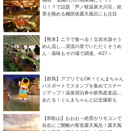
り！？で話題「芦ノ牧温泉大川荘」絶
景を眺める棚田状露天風呂にも注目
【熊本】ニラで食べる！立岩水源そう
めん流し…清流の里でいただくそうめ
ん・薬味もその場で調達。4/27～
【群馬】アプリでもOK！ぐんまちゃん
パスポートでスタンプを集めてステー
ジアップ！温泉宿泊券や群馬産直品が
あたる！ぐんまちゃんと記念撮影も
【和歌山】おおお～絶景がリモコンで
自在にご開帳の客室露天風呂！露天風