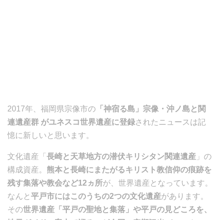
2017年、福岡県宗像市の
「神宿る島」宗像・沖ノ島と関
連遺産群 がユネスコ世界遺産に登録
されたニュースは記
憶に新しいと思います。
文化遺産「
長崎と天草地方の潜伏キリシタン関連遺産
」の
構成資産。
熊本と長崎にまたがるキリスト教信仰の痕跡を
残す集落や教会など12ヵ所
が、世界遺産となっています。
なんと
平戸市にはこのうちの2つの文化遺産
があります。
その
世界遺産「平戸の聖地と集落」や平戸の見どころを、