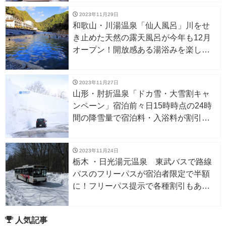
2023年11月29日
和歌山・川湯温泉「仙人風呂」川をせ
き止めた天然の露天風呂が今年も12月
オープン！開放感ある湯浴みを楽しも
う
2023年11月27日
山形・肘折温泉「ドカ雪・大雪割キャ
ンペーン」宿泊前々日15時時点の24時
間の降雪量で宿泊料・入浴料が割引
に！
2023年11月24日
栃木 ・日光湯元温泉 東武バスで路線
バスのフリーパスが宿泊者限定で半額
に！フリーパス提示で各種割引もあ
り。
人気記事