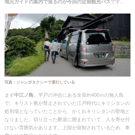
地元ガイドの案内で巡るのが今回の定期観光バス
です。
写真：ジャンボタクシーで運行している
まず
中江ノ島
。平戸の沖合にある全長約400ｍの無人島
で、キリスト教が禁止されていた江戸時代にキリシタンの
処刑場となっていたことから、かくれキリシタンの聖地と
なりました。切り立った断崖に囲まれていて、人を寄せ付
けない雰囲気があります。上陸が規制されているため、車