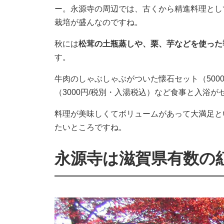
ー。永源寺の周辺では、古くから精進料理とし
栽培が盛んなのですね。
秋には
松茸の土瓶蒸しや、栗、芋などを使った
す。
牛肉のしゃぶしゃぶがついた懐石セット（500
（3000円/税別・入湯税込）など食事と入浴
料理が美味しくてボリュームがあって大満足と
たいところですね。
永源寺は滋賀県有数の