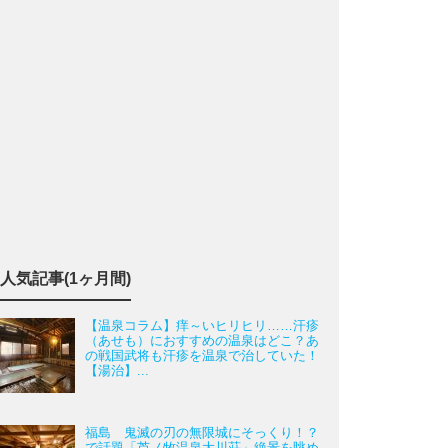
人気記事(1ヶ月間)
【温泉コラム】痒～いヒリヒリ……汗疹
（あせも）におすすめの温泉はどこ？あ
の戦国武将も汗疹を温泉で治していた！
【湯治】...
福島 鬼滅の刃の無限城にそっくり！？
で話題「芦ノ牧温泉大川荘」絶景を眺め