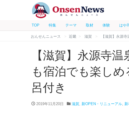
TOP
特集
テーマ
取材
体験
はや
おんせんニュース
近畿
滋賀
【滋賀】永源寺
【滋賀】永源寺温泉
も宿泊でも楽しめ
呂付き
2019年11月20日
滋賀
,
新OPEN・リニューアル
,
新