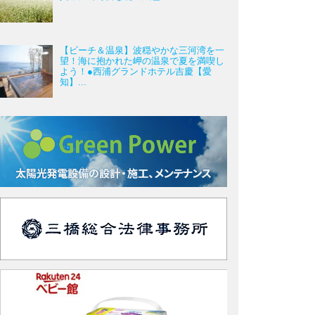
【ビーチ＆温泉】波穏やかな三河湾を一
望！海に抱かれた岬の温泉で夏を満喫し
よう！●西浦グランドホテル吉慶【愛
知】...