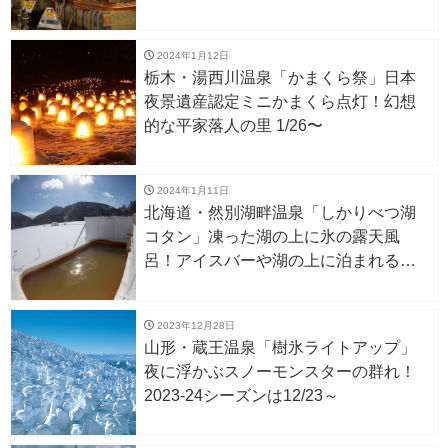
2024年1月12日
栃木・湯西川温泉「かまくら祭」日本
夜景遺産認定ミニかまくら点灯！幻想
的な平家落人の里 1/26〜
2024年1月11日
北海道・然別湖畔温泉「しかりべつ湖
コタン」凍った湖の上に氷の露天風
呂！アイスバーや湖の上に泊まれるア
イスロッジも。1/27〜
2023年12月28日
山形・蔵王温泉「樹氷ライトアップ」
夜に浮かぶスノーモンスターの群れ！
2023-24シーズンは12/23～