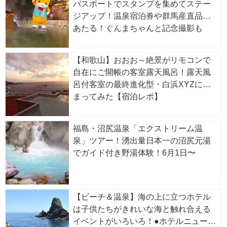
パスポートでスタンプを集めてステー
ジアップ！温泉宿泊券や群馬産直品が
あたる！ぐんまちゃんと記念撮影も
【和歌山】おおお～絶景がリモコンで
自在にご開帳の客室露天風呂！露天風
呂付客室の最終進化型・白浜XYZに泊
まってみた【宿泊レポ】
福島・沼尻温泉「エクストリーム温
泉」ツアー！湧出量日本一の沼尻元湯
でガイド付き野湯体験！6月1日〜
【ビーチ＆温泉】海の上に立つホテル
は子供たちがきれいな海と触れ合える
イベントがいろいろ！●ホテルニューア