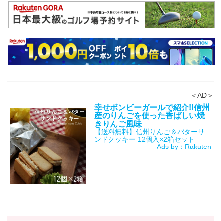
＜AD＞
幸せボンビーガールで紹介!!信州
産のりんごを使った香ばしい焼
きりんご風味
【送料無料】信州りんご＆バターサ
ンドクッキー 12個入×2箱セット
Ads by：Rakuten