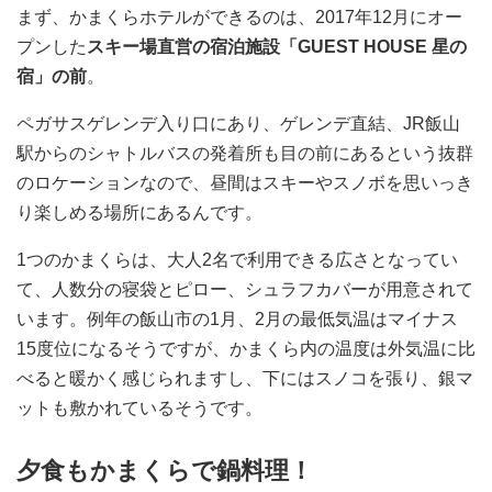
まず、かまくらホテルができるのは、2017年12月にオー
プンした
スキー場直営の宿泊施設「GUEST HOUSE 星の
宿」の前
。
ペガサスゲレンデ入り口にあり、ゲレンデ直結、JR飯山
駅からのシャトルバスの発着所も目の前にあるという抜群
のロケーションなので、昼間はスキーやスノボを思いっき
り楽しめる場所にあるんです。
1つのかまくらは、大人2名で利用できる広さとなってい
て、人数分の寝袋とピロー、シュラフカバーが用意されて
います。例年の飯山市の1月、2月の最低気温はマイナス
15度位になるそうですが、かまくら内の温度は外気温に比
べると暖かく感じられますし、下にはスノコを張り、銀マ
ットも敷かれているそうです。
夕食もかまくらで鍋料理！