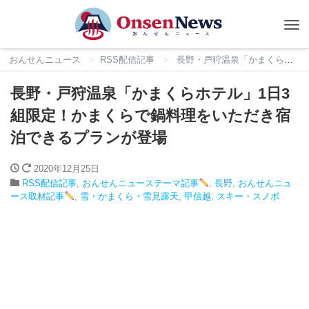
Tog
nav
おんせんニュース
RSS配信記事
長野・戸狩温泉「かまくらホテル」1日3組限定！かまくらで鍋料理をいただき宿泊できるプランが登場
長野・戸狩温泉「かまくらホテル」1日3
組限定！かまくらで鍋料理をいただき宿
泊できるプランが登場
2020年12月25日
RSS配信記事
,
おんせんニューステーマ記事
,
長野
,
おんせんニュ
ース取材記事
,
雪・かまくら・雪見露天
,
甲信越
,
スキー・スノボ