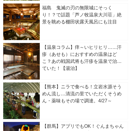
福島 鬼滅の刃の無限城にそっく
り！？で話題「芦ノ牧温泉大川荘」絶
景を眺める棚田状露天風呂にも注目
【温泉コラム】痒～いヒリヒリ……汗
疹（あせも）におすすめの温泉はど
こ？あの戦国武将も汗疹を温泉で治し
ていた！【湯治】
【熊本】ニラで食べる！立岩水源そう
めん流し…清流の里でいただくそうめ
ん・薬味もその場で調達。4/27～
【群馬】アプリでもOK！ぐんまちゃん