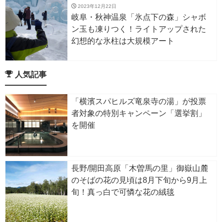
2023年12月22日
岐阜・秋神温泉「氷点下の森」シャボ
ン玉も凍りつく！ライトアップされた
幻想的な氷柱は大規模アート
人気記事
「横濱スパヒルズ竜泉寺の湯」が投票
者対象の特別キャンペーン「選挙割」
を開催
長野/開田高原「木曽馬の里」御嶽山麓
のそばの花の見頃は8月下旬から9月上
旬！真っ白で可憐な花の絨毯