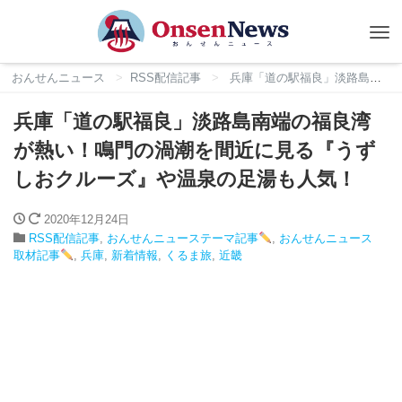
Tog
nav
おんせんニュース
RSS配信記事
兵庫「道の駅福良」淡路島南端の福良湾が熱い！鳴門の渦潮を間近に見る『うずしおクルーズ』や温泉の足湯も人気！
兵庫「道の駅福良」淡路島南端の福良湾
が熱い！鳴門の渦潮を間近に見る『うず
しおクルーズ』や温泉の足湯も人気！
2020年12月24日
RSS配信記事
,
おんせんニューステーマ記事
,
おんせんニュース
取材記事
,
兵庫
,
新着情報
,
くるま旅
,
近畿