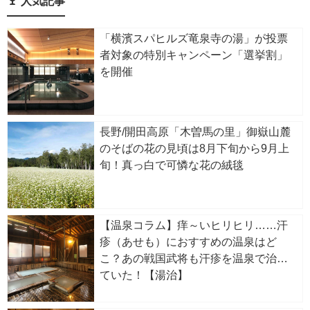
人気記事
「横濱スパヒルズ竜泉寺の湯」が投票
者対象の特別キャンペーン「選挙割」
を開催
長野/開田高原「木曽馬の里」御嶽山麓
のそばの花の見頃は8月下旬から9月上
旬！真っ白で可憐な花の絨毯
【温泉コラム】痒～いヒリヒリ……汗
疹（あせも）におすすめの温泉はど
こ？あの戦国武将も汗疹を温泉で治し
ていた！【湯治】