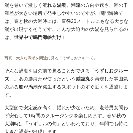
渦を巻いて激しく流れる
渦潮
。潮流の方向や速さ、潮の干
満差が大きい場所で発生しやすいのですが、鳴門海峡で
は、春と秋の大潮時には、直径20メートルにもなる大きな
渦が出現するそうです。こんな大迫力の大渦を見られるの
は、
世界中で鳴門海峡だけ
！
写真：大きな渦潮を間近に見る「うずしおクルーズ」
そんな渦潮を目の前で見ることができる「
うずしおクルー
ズ
」。あの勝海舟が使ったという
咸臨丸
を再現した雰囲気
のある船が渦潮が発生するスポットのすぐ近くを通過しま
す。
大型船で安定感が高く、揺れが少ないため、老若男女問わ
ず安心して1時間のクルージングを楽しめます。春や秋の
大潮時は「うずしおの旬」といわれており、年間でも特に
大きな渦潮が出現します。