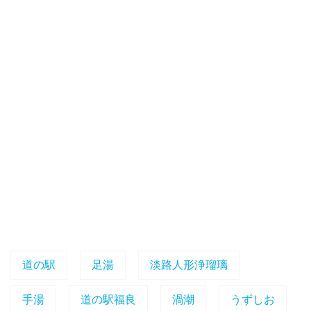
道の駅
足湯
淡路人形浄瑠璃
手湯
道の駅福良
渦潮
うずしお