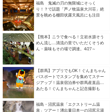
福島 鬼滅の刃の無限城にそっく
り！？で話題「芦ノ牧温泉大川荘」絶
景を眺める棚田状露天風呂にも注目
【熊本】ニラで食べる！立岩水源そう
めん流し…清流の里でいただくそうめ
ん・薬味もその場で調達。4/27～
【群馬】アプリでもOK！ぐんまちゃん
パスポートでスタンプを集めてステー
ジアップ！温泉宿泊券や群馬産直品が
あたる！ぐんまちゃんと記念撮影も
福島・沼尻温泉「エクストリーム温
泉」ツアー！湧出量日本一の沼尻元湯