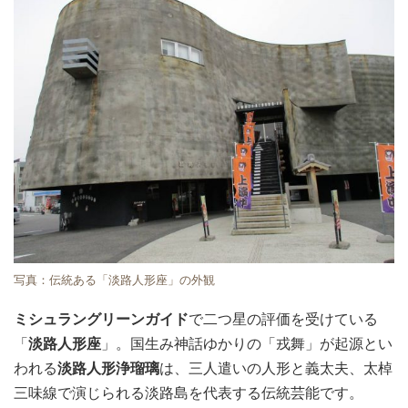
写真：伝統ある「淡路人形座」の外観
ミシュラングリーンガイド
で二つ星の評価を受けている
「
淡路人形座
」。国生み神話ゆかりの「戎舞」が起源とい
われる
淡路人形浄瑠璃
は、三人遣いの人形と義太夫、太棹
三味線で演じられる淡路島を代表する伝統芸能です。