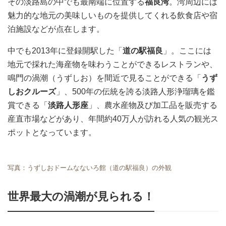
その淡路島の中でも最南端に位置する
福良湾
。湾周辺には
魅力的な地元の美味しいものを提供してくれる飲食店や宿
泊施設などが点在します。
中でも2013年に登録開駅した「
道の駅福良
」。ここには
地元で採れた海産物を味わうことができるレストランや、
鳴門の渦潮（うずしお）を間近で見ることができる「
うず
しおクルーズ
」、500年の伝統を誇る淡路人形浄瑠璃を鑑
賞できる「
淡路人形座
」、農水産物及び加工品を販売する
産直市場などがあり、年間約40万人が訪れる人気の観光ス
ポットとなっています。
写真：うずしおドームなないろ館（道の駅福良）の外観
世界最大の渦潮が見られる！