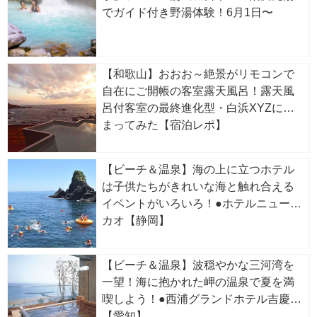
でガイド付き野湯体験！6月1日〜
【和歌山】おおお～絶景がリモコンで
自在にご開帳の客室露天風呂！露天風
呂付客室の最終進化型・白浜XYZに泊
まってみた【宿泊レポ】
【ビーチ＆温泉】海の上に立つホテル
は子供たちがきれいな海と触れ合える
イベントがいろいろ！●ホテルニューア
カオ【静岡】
【ビーチ＆温泉】波穏やかな三河湾を
一望！海に抱かれた岬の温泉で夏を満
喫しよう！●西浦グランドホテル吉慶
【愛知】