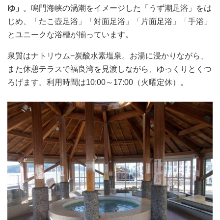
ゆ」
。鳴門海峡の渦潮をイメージした「うず潮足浴」をは
じめ、「たこ壺足浴」「対面足浴」「片面足浴」「手浴」
とユニークな浴槽が揃っています。
泉質はナトリウム−炭酸水素塩泉。お湯に浸かりながら、
また休憩テラスで福良湾を見渡しながら、ゆっくりとくつ
ろげます。利用時間は10:00～17:00（火曜定休）。