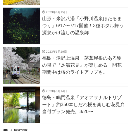
2023年6月15日
山形・米沢八湯「小野川温泉ほたるま
つり」6/17〜7/17開催！3種ホタル舞う
源泉かけ流しの温泉郷
2023年3月29日
福島・湯野上温泉 茅葺屋根のある駅
の隣で『足湯花見』が楽しめる！開花
期間中は桜のライトアップも。
2023年3月14日
徳島・鳴門温泉「アオアヲナルトリゾ
ート」約350本しだれ桜を楽しむ花見弁
当付プラン発売。3/20〜