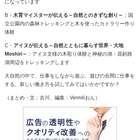
になっています
B・
木育マイスターが伝える～自然とのきずな創り～
：国
立公園内の森林トレッキングと木を使ったカトラリー作り
体験
C・
アイヌが伝える～自然とともに暮らす世界・大地
Moshiri～
：アイヌ文様の木彫り体験と神秘の湖・屈斜路
湖周辺をトレッキングします
大自然の中で、仕事をしながら遊ぶ、遊びの合間に仕事を
する。新しい働き方を試してみてはいかがですか？
（まとめ・文：吉川、編集：Vermiliおん）