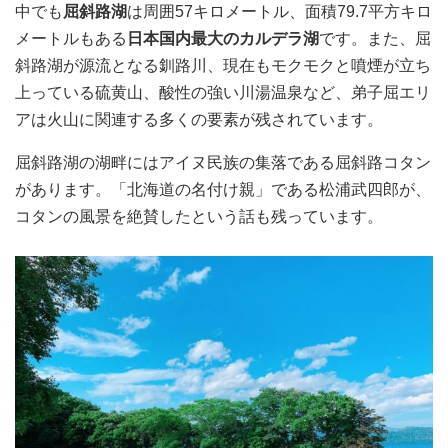
中でも
屈斜路湖
は周囲57キロメートル、面積79.7平方キロ
メートルもある
日本国内最大のカルデラ湖
です。また、屈
斜路湖が源流となる釧路川、現在もモクモクと噴煙が立ち
上っている硫黄山、酸性の強い川湯温泉など、弟子屈エリ
アは火山に関連する多くの要素が残されています。
屈斜路湖の湖畔にはアイヌ民族の集落である屈斜路コタン
があります。「北海道の名付け親」である松浦武四郎が、
コタンの風景を絶賛したという話も残っています。