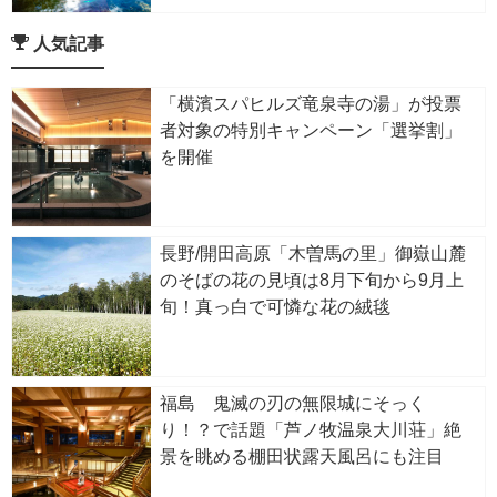
人気記事
「横濱スパヒルズ竜泉寺の湯」が投票
者対象の特別キャンペーン「選挙割」
を開催
長野/開田高原「木曽馬の里」御嶽山麓
のそばの花の見頃は8月下旬から9月上
旬！真っ白で可憐な花の絨毯
福島 鬼滅の刃の無限城にそっく
り！？で話題「芦ノ牧温泉大川荘」絶
景を眺める棚田状露天風呂にも注目