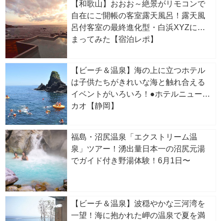
【和歌山】おおお～絶景がリモコンで
自在にご開帳の客室露天風呂！露天風
呂付客室の最終進化型・白浜XYZに泊
まってみた【宿泊レポ】
【ビーチ＆温泉】海の上に立つホテル
は子供たちがきれいな海と触れ合える
イベントがいろいろ！●ホテルニューア
カオ【静岡】
福島・沼尻温泉「エクストリーム温
泉」ツアー！湧出量日本一の沼尻元湯
でガイド付き野湯体験！6月1日〜
【ビーチ＆温泉】波穏やかな三河湾を
一望！海に抱かれた岬の温泉で夏を満