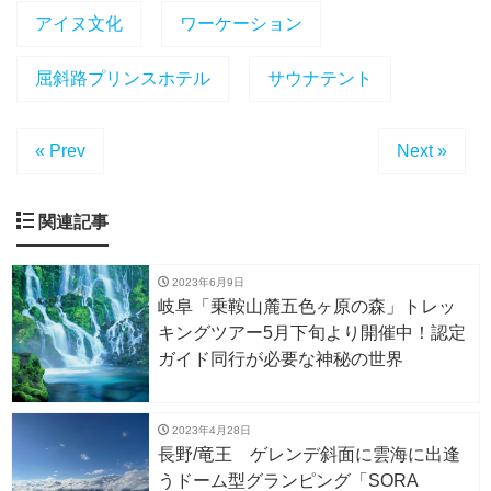
アイヌ文化
ワーケーション
屈斜路プリンスホテル
サウナテント
« Prev
Next »
関連記事
2023年6月9日
岐阜「乗鞍山麓五色ヶ原の森」トレッ
キングツアー5月下旬より開催中！認定
ガイド同行が必要な神秘の世界
2023年4月28日
長野/竜王 ゲレンデ斜面に雲海に出逢
うドーム型グランピング「SORA