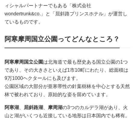
ィシャルパートナーでもある「株式会社
wondertrunk&co.」と「屈斜路プリンスホテル」が運営し
ているものです。
阿寒摩周国立公園ってどんなところ？
阿寒摩周国立公園
は北海道で最も歴史ある国立公園の1つ
であり、その大きさといえば1市10町にわたり、総面積は
9万1000ヘクタールにも及びます。
公園区域の大部分が亜寒帯性の針葉樹林を中心とする天然
林で被われており、原始的な姿を留めています。
阿寒湖
、
屈斜路湖
、
摩周湖
の3つのカルデラ湖があり、火
山と湖がいくつも近接している地形は日本国内でも稀有。