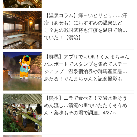
【温泉コラム】痒～いヒリヒリ……汗
疹（あせも）におすすめの温泉はど
こ？あの戦国武将も汗疹を温泉で治し
ていた！【湯治】
【群馬】アプリでもOK！ぐんまちゃん
パスポートでスタンプを集めてステー
ジアップ！温泉宿泊券や群馬産直品が
あたる！ぐんまちゃんと記念撮影も
【熊本】ニラで食べる！立岩水源そう
めん流し…清流の里でいただくそうめ
ん・薬味もその場で調達。4/27～