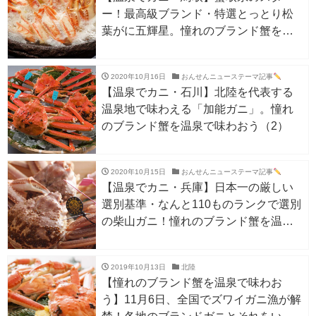
ー！最高級ブランド・特選とっとり松
葉がに五輝星。憧れのブランド蟹を温
泉で味わおう（３）
2020年10月16日
おんせんニューステーマ記事
【温泉でカニ・石川】北陸を代表する
温泉地で味わえる「加能ガニ」。憧れ
のブランド蟹を温泉で味わおう（2）
2020年10月15日
おんせんニューステーマ記事
【温泉でカニ・兵庫】日本一の厳しい
選別基準・なんと110ものランクで選別
の柴山ガニ！憧れのブランド蟹を温泉
で味わおう（1）
2019年10月13日
北陸
【憧れのブランド蟹を温泉で味わお
う】11月6日、全国でズワイガニ漁が解