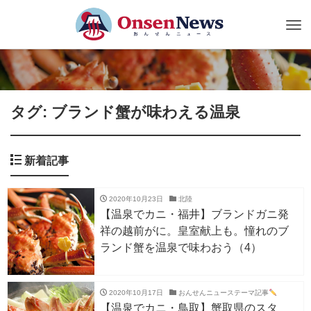
Tog
nav
タグ: ブランド蟹が味わえる温泉
新着記事
2020年10月23日
北陸
【温泉でカニ・福井】ブランドガニ発
祥の越前がに。皇室献上も。憧れのブ
ランド蟹を温泉で味わおう（4）
2020年10月17日
おんせんニューステーマ記事
【温泉でカニ・鳥取】蟹取県のスタ