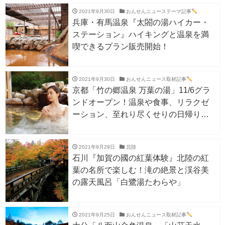
2021年9月30日
おんせんニューステーマ記事
兵庫・有馬温泉『太閤の湯ハイカー・
ステーション』ハイキングと温泉を満
喫できるプラン販売開始！
2021年9月30日
おんせんニュース取材記事
京都「竹の郷温泉 万葉の湯」11/6グラ
ンドオープン！温泉や食事、リラクゼ
ーション、至れり尽くせりの日帰り温
泉
2021年9月29日
北陸
石川『加賀の國の紅葉体験』北陸の紅
葉の名所で楽しむ！滝の絶景と渓谷美
の露天風呂「白鷺湯たわらや」
2021年9月25日
おんせんニュース取材記事