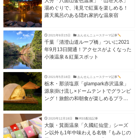
大分「八面山金色温泉」「山荘天水」
湯めぐりで、滝見で紅葉を楽しめる！
露天風呂のある隠れ家的な温泉宿
2021年9月15日
おんせんニューステーマ記事
千葉「清澄山道ループ橋」ついに2021
年9月13日開通！アクセスがよくなった
小湊温泉＆紅葉スポット
2021年5月18日
おんせんニューステーマ記事
栃木・那須塩原「glampark赤沢温泉」
源泉掛け流し×ドームテントでグランピ
ング！旅館の和朝食が楽しめるプラン
も
2020年12月18日
RSS配信記事
大阪・箕面温泉「久國紅仙堂」シーズ
ン以外も1年中味わえる名物『もみじの