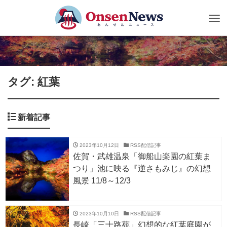
Tog
nav
タグ: 紅葉
新着記事
2023年10月12日
RSS配信記事
佐賀・武雄温泉「御船山楽園の紅葉ま
つり」池に映る『逆さもみじ』の幻想
風景 11/8～12/3
2023年10月10日
RSS配信記事
長崎「三十路苑」幻想的な紅葉庭園が