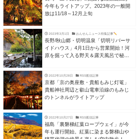
今年もライトアップ。2023年の一般開
放は11/18～12月上旬
2023年3月1日
おんせんニュース特集記事
長野/秋山郷・切明温泉「切明リバーサ
イドハウス」4月1日から営業開始！河
原を掘って入る野天＆露天風呂で秘境
の渓谷美を堪能
2022年10月28日
RSS配信記事
京都「京の奥座敷・貴船もみじ灯篭」
貴船神社周辺と叡山電車沿線のもみじ
のトンネルがライトアップ
2022年10月27日
RSS配信記事
福島「裏磐梯紅葉ロープウェイ」が今
年も運行開始。紅葉に染まる磐梯山や