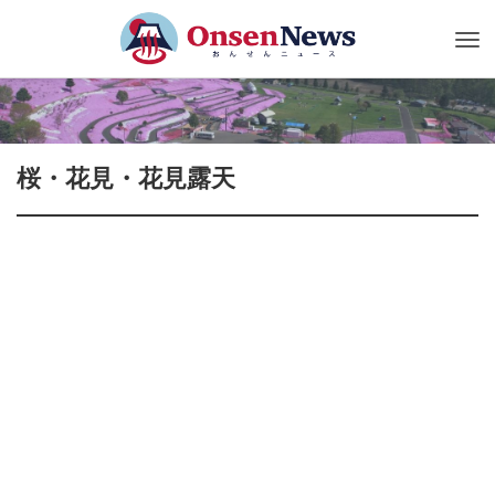
Tog
nav
桜・花見・花見露天