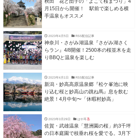
秋田 花と団子の「よこて桜まつり」4
月15日から開催！ 駅前で楽しめる横
手温泉もオススメ
2023年4月5日
RSS配信記事
神奈川・さがみ湖温泉『さがみ湖さく
らラン』4/8開催！2500本の桜並木を走
りBBQと温泉を楽しむ
2023年4月1日
RSS配信記事
新潟・妙高高原温泉郷『松ケ峯池に映
り込む桜と妙高山の跳ね馬』息を飲む
絶景！4月中旬〜「休暇村妙高」
2023年3月29日
はや耳
佐賀・武雄温泉「慧洲園の桜」約3千坪
の日本庭園で枝垂れ桜を愛でる。3月下