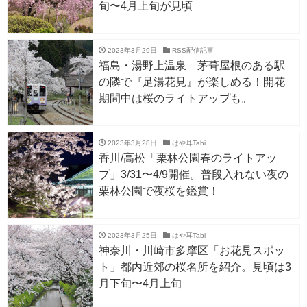
旬〜4月上旬が見頃
2023年3月29日
RSS配信記事
福島・湯野上温泉 茅葺屋根のある駅
の隣で『足湯花見』が楽しめる！開花
期間中は桜のライトアップも。
2023年3月28日
はや耳Tabi
香川/高松「栗林公園春のライトアッ
プ」3/31〜4/9開催。普段入れない夜の
栗林公園で夜桜を鑑賞！
2023年3月25日
はや耳Tabi
神奈川・川崎市多摩区「お花見スポッ
ト」都内近郊の桜名所を紹介。見頃は3
月下旬〜4月上旬