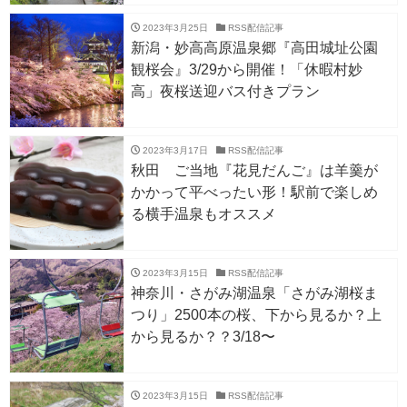
2023年3月25日
RSS配信記事
新潟・妙高高原温泉郷『高田城址公園
観桜会』3/29から開催！「休暇村妙
高」夜桜送迎バス付きプラン
2023年3月17日
RSS配信記事
秋田 ご当地『花見だんご』は羊羹が
かかって平べったい形！駅前で楽しめ
る横手温泉もオススメ
2023年3月15日
RSS配信記事
神奈川・さがみ湖温泉「さがみ湖桜ま
つり」2500本の桜、下から見るか？上
から見るか？？3/18〜
2023年3月15日
RSS配信記事