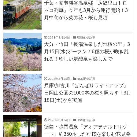
千葉・養老渓谷温泉郷「房総里山トロ
ッコ列車」今年も3月から運行開始！3
月中旬から菜の花・桜も見頃
2023年3月14日
RSS配信記事
大分・竹田「長湯温泉しだれ桜の里」3
月15日(水)オープン！6種の桜が咲き乱
れる！珍しい炭酸泉も楽しんで
2023年3月14日
RSS配信記事
兵庫/加古川『ぼんぼりライトアップ』
日岡山公園の1000本の桜を照らす！3月
18日(土)から実施
2023年3月14日
RSS配信記事
徳島・鳴門温泉「アオアヲナルトリゾ
ート」約350本しだれ桜を楽しむ花見弁