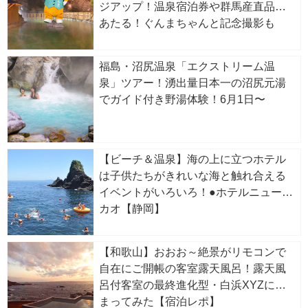
ジアップ！温泉宿泊券や群馬産直品が
あたる！ぐんまちゃんと記念撮影も
福島・沼尻温泉「エクストリーム温
泉」ツアー！湧出量日本一の沼尻元湯
でガイド付き野湯体験！6月1日〜
【ビーチ＆温泉】海の上に立つホテル
は子供たちがきれいな海と触れ合える
イベントがいろいろ！●ホテルニューア
カオ【静岡】
【和歌山】おおお～絶景がリモコンで
自在にご開帳の客室露天風呂！露天風
呂付客室の最終進化型・白浜XYZに泊
まってみた【宿泊レポ】