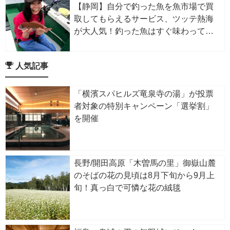
【静岡】自分で釣った魚を魚市場で買
取してもらえるサービス、ツッテ熱海
が大人気！釣った魚はすぐ味わっても
よし、クーポンに替えるもよし
人気記事
「横濱スパヒルズ竜泉寺の湯」が投票
者対象の特別キャンペーン「選挙割」
を開催
長野/開田高原「木曽馬の里」御嶽山麓
のそばの花の見頃は8月下旬から9月上
旬！真っ白で可憐な花の絨毯