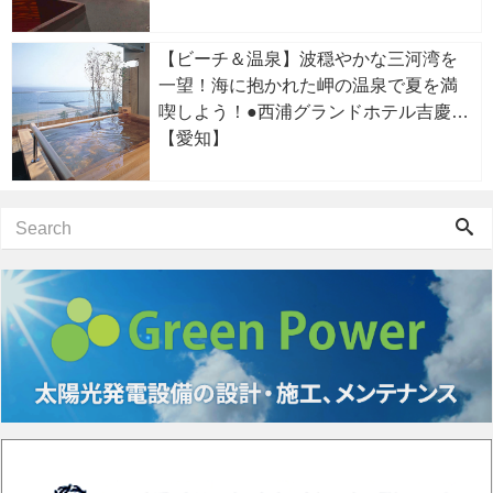
【ビーチ＆温泉】波穏やかな三河湾を
一望！海に抱かれた岬の温泉で夏を満
喫しよう！●西浦グランドホテル吉慶
【愛知】