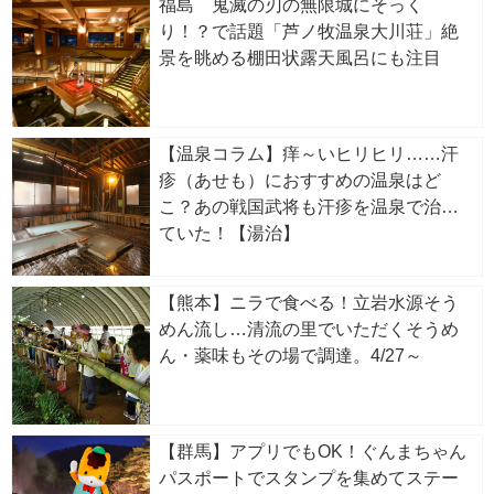
福島 鬼滅の刃の無限城にそっく
り！？で話題「芦ノ牧温泉大川荘」絶
景を眺める棚田状露天風呂にも注目
【温泉コラム】痒～いヒリヒリ……汗
疹（あせも）におすすめの温泉はど
こ？あの戦国武将も汗疹を温泉で治し
ていた！【湯治】
【熊本】ニラで食べる！立岩水源そう
めん流し…清流の里でいただくそうめ
ん・薬味もその場で調達。4/27～
【群馬】アプリでもOK！ぐんまちゃん
パスポートでスタンプを集めてステー