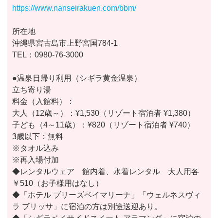
https://www.nanseirakuen.com/bbm/
所在地
沖縄県宮古島市上野宮国784-1
TEL：0980-76-3000
●温泉日帰り利用（シギラ黄金温泉）
立ち寄り湯
料金（入館料）：
大人（12歳～）：¥1,530（リゾート宿泊者 ¥1,380）
子ども（4～11歳）：¥820（リゾート宿泊者 ¥740）
3歳以下：無料
※タオル込み
※再入場付加
◆レンタルウェア 館内着、水着レンタル 大人用各
￥510（お子様用はなし）
◆「ホテル ブリーズベイマリーナ」「ウェルネスヴィ
ラ ブリッサ」に宿泊の方は別途送迎あり。