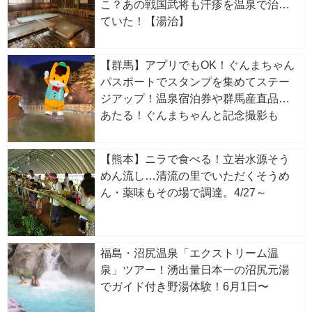
こ？あの戦国武将も汗疹を温泉で治し
ていた！【湯治】
【群馬】アプリでもOK！ぐんまちゃん
パスポートでスタンプを集めてステー
ジアップ！温泉宿泊券や群馬産直品が
あたる！ぐんまちゃんと記念撮影も
【熊本】ニラで食べる！立岩水源そう
めん流し…清流の里でいただくそうめ
ん・薬味もその場で調達。4/27～
福島・沼尻温泉「エクストリーム温
泉」ツアー！湧出量日本一の沼尻元湯
でガイド付き野湯体験！6月1日〜