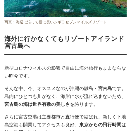
写真：海辺に沿って横に長いシギラセブンマイルズリゾート
海外に行かなくてもリゾートアイランド
宮古島へ
新型コロナウィルスの影響で自由に海外旅行もままならな
い昨今です。
そんな中、今、オススメなのが沖縄の離島・
宮古島
です。
島内にひとつも川がなく、海岸に水が流れ込まないため、
宮古島の海は世界有数の美しさ
を誇ります。
さらに宮古空港は主要都市と直行便で結ばれ、新しく下地
島空港も開業してアクセスも良好。
東京からの飛行時間は