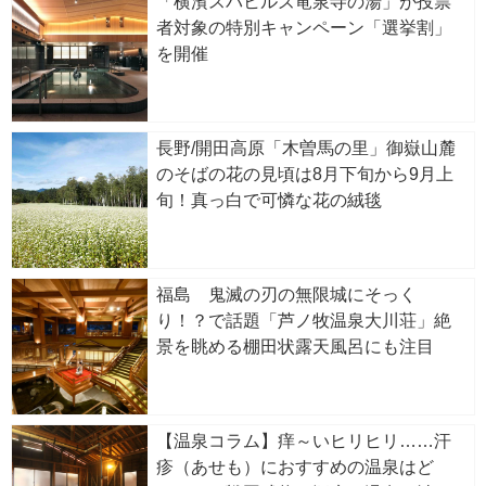
「横濱スパヒルズ竜泉寺の湯」が投票
者対象の特別キャンペーン「選挙割」
を開催
長野/開田高原「木曽馬の里」御嶽山麓
のそばの花の見頃は8月下旬から9月上
旬！真っ白で可憐な花の絨毯
福島 鬼滅の刃の無限城にそっく
り！？で話題「芦ノ牧温泉大川荘」絶
景を眺める棚田状露天風呂にも注目
【温泉コラム】痒～いヒリヒリ……汗
疹（あせも）におすすめの温泉はど