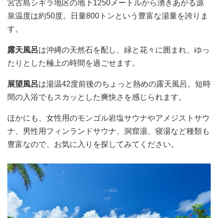
宮古島シギラ地区の地下1250メートルから湧きあがる源
泉温度は約50度。日量800トンという豊富な湯量を誇りま
す。
露天風呂
は沖縄の天然石を配し、緑と花々に囲まれ、ゆっ
たりとした極上の時間を過ごせます。
展望風呂
は湯温42度前後のちょっと熱めの露天風呂。短時
間の入浴でもスカッとした爽快さを感じられます。
ほかにも、女性用のモンゴル岩塩サウナやアメジストサウ
ナ、男性用フィンランドサウナ、洞窟湯、寝湯など種類も
豊富なので、お気に入りを探してみてください。