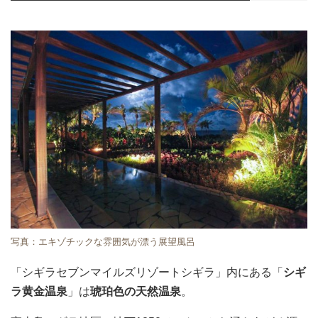
写真：エキゾチックな雰囲気が漂う展望風呂
「シギラセブンマイルズリゾートシギラ」内にある「
シギ
ラ黄金温泉
」は
琥珀色の天然温泉
。