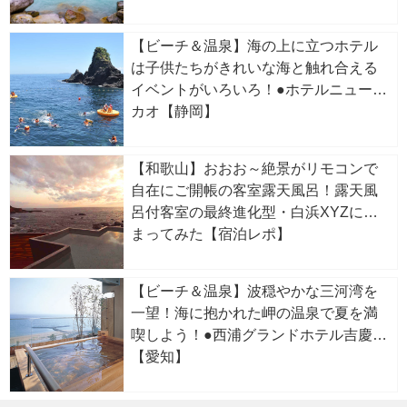
【ビーチ＆温泉】海の上に立つホテル
は子供たちがきれいな海と触れ合える
イベントがいろいろ！●ホテルニューア
カオ【静岡】
【和歌山】おおお～絶景がリモコンで
自在にご開帳の客室露天風呂！露天風
呂付客室の最終進化型・白浜XYZに泊
まってみた【宿泊レポ】
【ビーチ＆温泉】波穏やかな三河湾を
一望！海に抱かれた岬の温泉で夏を満
喫しよう！●西浦グランドホテル吉慶
【愛知】