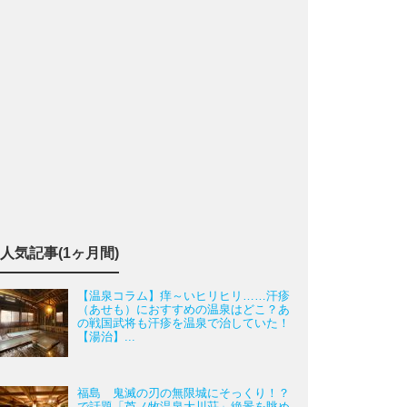
人気記事(1ヶ月間)
【温泉コラム】痒～いヒリヒリ……汗疹
（あせも）におすすめの温泉はどこ？あ
の戦国武将も汗疹を温泉で治していた！
【湯治】...
福島 鬼滅の刃の無限城にそっくり！？
で話題「芦ノ牧温泉大川荘」絶景を眺め