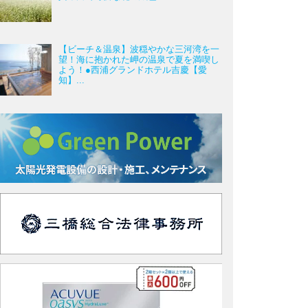
【ビーチ＆温泉】波穏やかな三河湾を一
望！海に抱かれた岬の温泉で夏を満喫し
よう！●西浦グランドホテル吉慶【愛
知】...