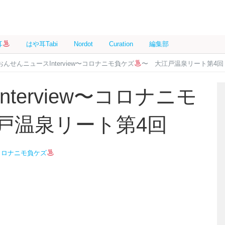
耳
はや耳Tabi
Nordot
Curation
編集部
おんせんニュースInterview〜コロナニモ負ケズ
〜 大江戸温泉リート第4回
terview〜コロナニモ
戸温泉リート第4回
コロナニモ負ケズ