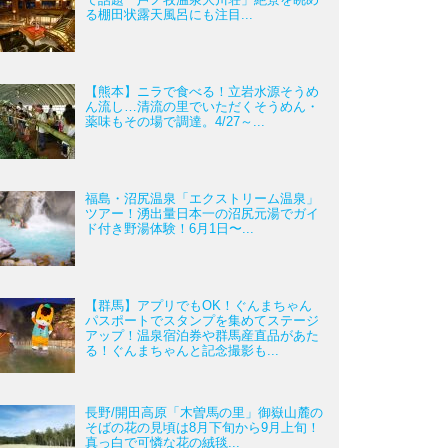
る棚田状露天風呂にも注目...
【熊本】ニラで食べる！立岩水源そうめ
ん流し…清流の里でいただくそうめん・
薬味もその場で調達。4/27～...
福島・沼尻温泉「エクストリーム温泉」
ツアー！湧出量日本一の沼尻元湯でガイ
ド付き野湯体験！6月1日〜...
【群馬】アプリでもOK！ぐんまちゃん
パスポートでスタンプを集めてステージ
アップ！温泉宿泊券や群馬産直品があた
る！ぐんまちゃんと記念撮影も...
長野/開田高原「木曽馬の里」御嶽山麓の
そばの花の見頃は8月下旬から9月上旬！
真っ白で可憐な花の絨毯...