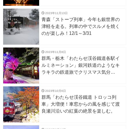
2023年11月13日
青森「ストーブ列車」今年も銀世界の
津軽を走る。列車の中でスルメを焼く
のが楽しみ！12/1～3/31
2023年11月8日
群馬・栃木「わたらせ渓谷鐵道各駅イ
ルミネーション」銀河鉄道のようなキ
ラキラの鉄道旅でクリスマス気分
12/3〜2/29
2023年10月6日
群馬「わたらせ渓谷鐵道 トロッコ列
車」大増便！車窓からの風を感じて渡
良瀬川沿いの紅葉の絶景を楽しむ。