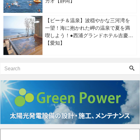
カオ【静岡】
【ビーチ＆温泉】波穏やかな三河湾を
一望！海に抱かれた岬の温泉で夏を満
喫しよう！●西浦グランドホテル吉慶
【愛知】