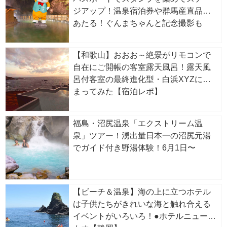
ジアップ！温泉宿泊券や群馬産直品が
あたる！ぐんまちゃんと記念撮影も
【和歌山】おおお～絶景がリモコンで
自在にご開帳の客室露天風呂！露天風
呂付客室の最終進化型・白浜XYZに泊
まってみた【宿泊レポ】
福島・沼尻温泉「エクストリーム温
泉」ツアー！湧出量日本一の沼尻元湯
でガイド付き野湯体験！6月1日〜
【ビーチ＆温泉】海の上に立つホテル
は子供たちがきれいな海と触れ合える
イベントがいろいろ！●ホテルニューア