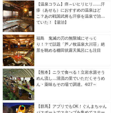
【温泉コラム】痒～いヒリヒリ……汗
疹（あせも）におすすめの温泉はど
こ？あの戦国武将も汗疹を温泉で治し
ていた！【湯治】
福島 鬼滅の刃の無限城にそっく
り！？で話題「芦ノ牧温泉大川荘」絶
景を眺める棚田状露天風呂にも注目
【熊本】ニラで食べる！立岩水源そう
めん流し…清流の里でいただくそうめ
ん・薬味もその場で調達。4/27～
【群馬】アプリでもOK！ぐんまちゃん
パスポートでスタンプを集めてステー