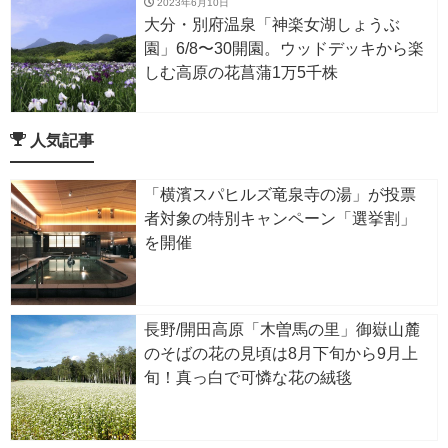
2023年6月10日
大分・別府温泉「神楽女湖しょうぶ
園」6/8〜30開園。ウッドデッキから楽
しむ高原の花菖蒲1万5千株
人気記事
「横濱スパヒルズ竜泉寺の湯」が投票
者対象の特別キャンペーン「選挙割」
を開催
長野/開田高原「木曽馬の里」御嶽山麓
のそばの花の見頃は8月下旬から9月上
旬！真っ白で可憐な花の絨毯