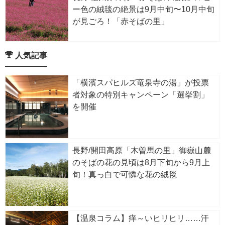
ー色の絨毯の絶景は9月中旬〜10月中旬
が見ごろ！「赤そばの里」
人気記事
「横濱スパヒルズ竜泉寺の湯」が投票
者対象の特別キャンペーン「選挙割」
を開催
長野/開田高原「木曽馬の里」御嶽山麓
のそばの花の見頃は8月下旬から9月上
旬！真っ白で可憐な花の絨毯
【温泉コラム】痒～いヒリヒリ……汗