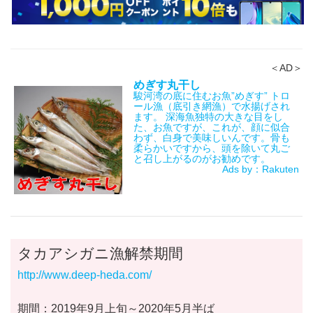
＜AD＞
めぎす丸干し
駿河湾の底に住むお魚”めぎす” トロ
ール漁（底引き網漁）で水揚げされ
ます。 深海魚独特の大きな目をし
た、お魚ですが、これが、顔に似合
わず、白身で美味しいんです。骨も
柔らかいですから、頭を除いて丸ご
と召し上がるのがお勧めです。
Ads by：Rakuten
タカアシガニ漁解禁期間
http://www.deep-heda.com/
期間：2019年9月上旬～2020年5月半ば