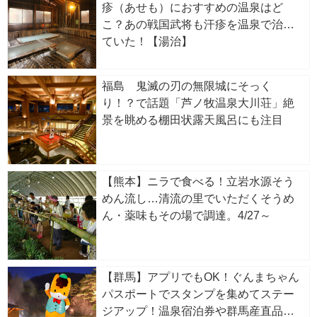
疹（あせも）におすすめの温泉はど
こ？あの戦国武将も汗疹を温泉で治し
ていた！【湯治】
福島 鬼滅の刃の無限城にそっく
り！？で話題「芦ノ牧温泉大川荘」絶
景を眺める棚田状露天風呂にも注目
【熊本】ニラで食べる！立岩水源そう
めん流し…清流の里でいただくそうめ
ん・薬味もその場で調達。4/27～
【群馬】アプリでもOK！ぐんまちゃん
パスポートでスタンプを集めてステー
ジアップ！温泉宿泊券や群馬産直品が