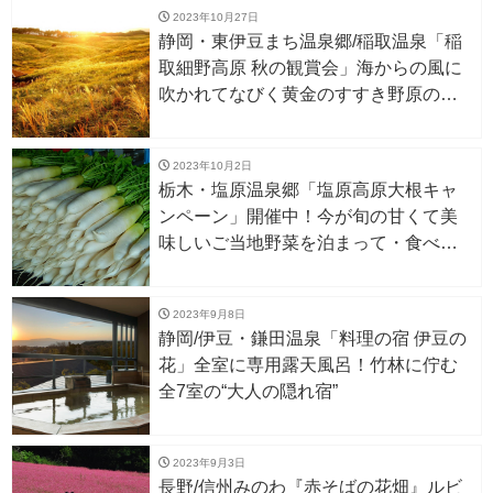
2023年10月27日
静岡・東伊豆まち温泉郷/稲取温泉「稲
取細野高原 秋の観賞会」海からの風に
吹かれてなびく黄金のすすき野原の絶
景
2023年10月2日
栃木・塩原温泉郷「塩原高原大根キャ
ンペーン」開催中！今が旬の甘くて美
味しいご当地野菜を泊まって・食べ
て・買って味わう
2023年9月8日
静岡/伊豆・鎌田温泉「料理の宿 伊豆の
花」全室に専用露天風呂！竹林に佇む
全7室の“大人の隠れ宿”
2023年9月3日
長野/信州みのわ『赤そばの花畑』ルビ