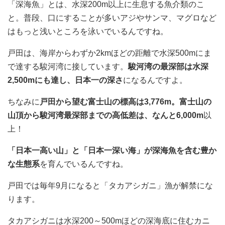
「深海魚」とは、水深200m以上に生息する魚介類のこ
と。普段、口にすることが多いアジやサンマ、マグロなど
はもっと浅いところを泳いでいるんですね。
戸田は、海岸からわずか2kmほどの距離で水深500mにま
で達する駿河湾に接しています。
駿河湾の最深部は水深
2,500mにも達し、日本一の深さ
になるんですよ。
ちなみに
戸田から望む富士山の標高は3,776m。富士山の
山頂から駿河湾最深部までの高低差は、なんと6,000m
以
上！
「日本一高い山」と「日本一深い海」が深海魚を含む豊か
な生態系
を育んでいるんですね。
戸田では毎年9月になると「タカアシガニ」漁が解禁にな
ります。
タカアシガニは水深200～500mほどの深海底に住むカニ