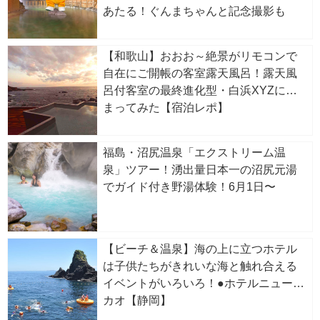
あたる！ぐんまちゃんと記念撮影も
【和歌山】おおお～絶景がリモコンで
自在にご開帳の客室露天風呂！露天風
呂付客室の最終進化型・白浜XYZに泊
まってみた【宿泊レポ】
福島・沼尻温泉「エクストリーム温
泉」ツアー！湧出量日本一の沼尻元湯
でガイド付き野湯体験！6月1日〜
【ビーチ＆温泉】海の上に立つホテル
は子供たちがきれいな海と触れ合える
イベントがいろいろ！●ホテルニューア
カオ【静岡】