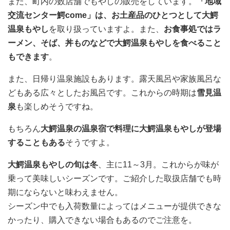
また、町内の数店舗でもやしの販売をしています。
「地域
交流センター鰐come」は、お土産品のひとつとして大鰐
温泉もやし
を取り扱っていますよ。また、
お食事処ではラ
ーメン、そば、丼ものなどで大鰐温泉もやしを食べること
もできます
。
また、日帰り温泉施設もあります。露天風呂や家族風呂な
どもある広々としたお風呂です。これからの時期は
雪見温
泉
も楽しめそうですね。
もちろん
大鰐温泉の温泉宿で料理に大鰐温泉もやしが登場
することもある
そうですよ。
大鰐温泉もやしの旬は冬
、主に11～3月。これからが味が
乗って美味しいシーズンです。ご紹介した取扱店舗でも時
期にならないと味わえません。
シーズン中でも入荷数量によってはメニューが提供できな
かったり、購入できない場合もあるのでご注意を。