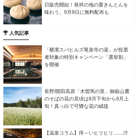
日販売開始！発祥の地の栗きんとんを
味わう。9月9日に無料配布も
人気記事
「横濱スパヒルズ竜泉寺の湯」が投票
者対象の特別キャンペーン「選挙割」
を開催
長野/開田高原「木曽馬の里」御嶽山麓
のそばの花の見頃は8月下旬から9月上
旬！真っ白で可憐な花の絨毯
【温泉コラム】痒～いヒリヒリ……汗