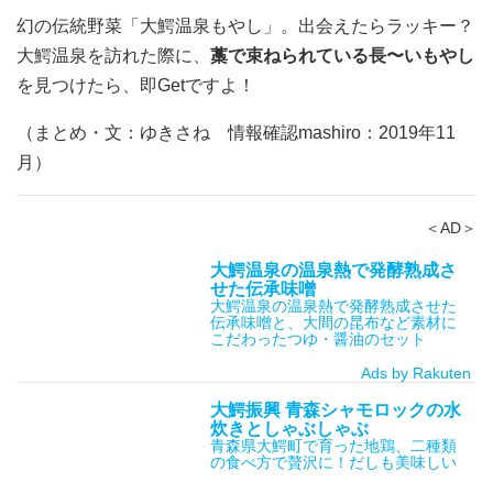
幻の伝統野菜「大鰐温泉もやし」。出会えたらラッキー？
大鰐温泉を訪れた際に、
藁で束ねられている長〜いもやし
を見つけたら、即Getですよ！
（まとめ・文：ゆきさね 情報確認mashiro：2019年11
月）
＜AD＞
大鰐温泉の温泉熱で発酵熟成さ
せた伝承味噌
大鰐温泉の温泉熱で発酵熟成させた
伝承味噌と、大間の昆布など素材に
こだわったつゆ・醤油のセット
Ads by Rakuten
大鰐振興 青森シャモロックの水
炊きとしゃぶしゃぶ
青森県大鰐町で育った地鶏、二種類
の食べ方で贅沢に！だしも美味しい