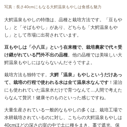
写真：長さ40cmにもなる大鰐温泉もやしは食感も魅力
大鰐温泉もやしの特徴は、品種と栽培方法です。「豆もや
し」と「そばもやし」があり、どちらも「大鰐温泉もや
し」として市場に出荷されています。
豆もやしは「小八豆」という在来種で、栽培農家で代々受
け継がれている門外不出の品種
。他の品種では美味しい大
鰐温泉もやしにはならないんだそうですよ。
栽培方法も独特です。
大鰐「温泉」もやしというだけあっ
て、栽培の行程で使われる水は全て温泉水なんです
！湯治
にも使われていた温泉水だけで育つなんて…人間で考えた
らなんて贅沢！健康そのものといった感じですね。
大量生産されている一般的なもやしの多くは、栽培工場で
水耕栽培されているのに対し、こちらの大鰐温泉もやしは
40cmほどの深さの室の中で土に種をまき、藁で遮光、保