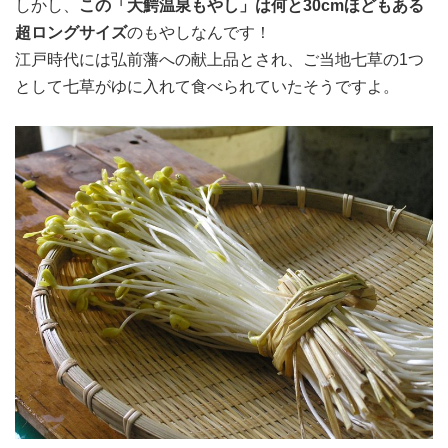
しかし、
この「大鰐温泉もやし」は何と30cmほどもある
超ロングサイズ
のもやしなんです！
江戸時代には弘前藩への献上品とされ、ご当地七草の1つ
として七草がゆに入れて食べられていたそうですよ。