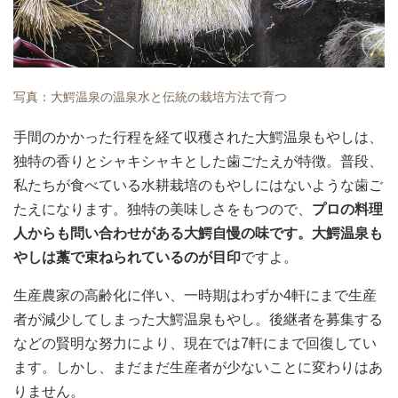
写真：大鰐温泉の温泉水と伝統の栽培方法で育つ
手間のかかった行程を経て収穫された大鰐温泉もやしは、
独特の香りとシャキシャキとした歯ごたえが特徴。普段、
私たちが食べている水耕栽培のもやしにはないような歯ご
たえになります。独特の美味しさをもつので、
プロの料理
人からも問い合わせがある大鰐自慢の味です。大鰐温泉も
やしは藁で束ねられているのが目印
ですよ。
生産農家の高齢化に伴い、一時期はわずか4軒にまで生産
者が減少してしまった大鰐温泉もやし。後継者を募集する
などの賢明な努力により、現在では7軒にまで回復してい
ます。しかし、まだまだ生産者が少ないことに変わりはあ
りません。