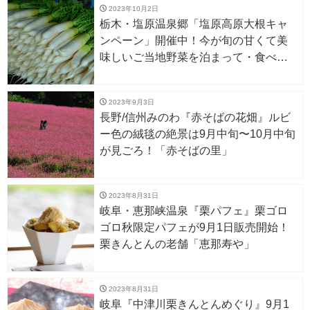
2023年10月2日
栃木・塩原温泉郷「塩原高原大根キャ
ンペーン」開催中！今が旬の甘くて美
味しいご当地野菜を泊まって・食べ
て・買って味わう
2023年9月3日
長野/信州みのわ『赤そばの花畑』ルビ
ー色の絨毯の絶景は9月中旬〜10月中旬
が見ごろ！「赤そばの里」
2023年8月31日
岐阜・恵那峡温泉『栗パフェ』栗ゴロ
ゴロ秋限定パフェが9月1日販売開始！
栗きんとんの老舗「恵那寿や」
2023年8月31日
岐阜『中津川栗きんとんめぐり』9月1