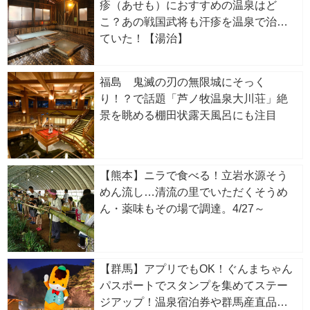
疹（あせも）におすすめの温泉はど
こ？あの戦国武将も汗疹を温泉で治し
ていた！【湯治】
福島 鬼滅の刃の無限城にそっく
り！？で話題「芦ノ牧温泉大川荘」絶
景を眺める棚田状露天風呂にも注目
【熊本】ニラで食べる！立岩水源そう
めん流し…清流の里でいただくそうめ
ん・薬味もその場で調達。4/27～
【群馬】アプリでもOK！ぐんまちゃん
パスポートでスタンプを集めてステー
ジアップ！温泉宿泊券や群馬産直品が