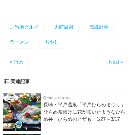
ご当地グルメ
大鰐温泉
伝統野菜
ラーメン
もやし
« Prev
Next »
関連記事
2023年12月18日
長崎・平戸温泉「平戸ひらめまつり」
ひらめ茶漬けに花が咲いたようなひら
め丼、ひらめのピザも！1/27～3/17