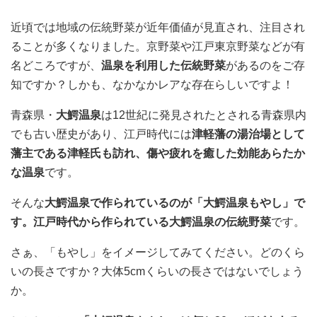
近頃では地域の伝統野菜が近年価値が見直され、注目され
ることが多くなりました。京野菜や江戸東京野菜などが有
名どころですが、
温泉を利用した伝統野菜
があるのをご存
知ですか？しかも、なかなかレアな存在らしいですよ！
青森県・
大鰐温泉
は12世紀に発見されたとされる青森県内
でも古い歴史があり、江戸時代には
津軽藩の湯治場として
藩主である津軽氏も訪れ、傷や疲れを癒した効能あらたか
な温泉
です。
そんな
大鰐温泉で作られているのが「大鰐温泉もやし」で
す。江戸時代から作られている大鰐温泉の伝統野菜
です。
さぁ、「もやし」をイメージしてみてください。どのくら
いの長さですか？大体5cmくらいの長さではないでしょう
か。