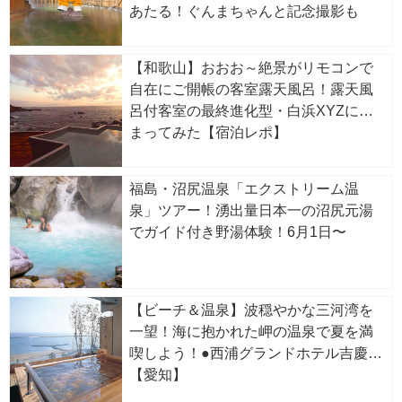
あたる！ぐんまちゃんと記念撮影も
【和歌山】おおお～絶景がリモコンで
自在にご開帳の客室露天風呂！露天風
呂付客室の最終進化型・白浜XYZに泊
まってみた【宿泊レポ】
福島・沼尻温泉「エクストリーム温
泉」ツアー！湧出量日本一の沼尻元湯
でガイド付き野湯体験！6月1日〜
【ビーチ＆温泉】波穏やかな三河湾を
一望！海に抱かれた岬の温泉で夏を満
喫しよう！●西浦グランドホテル吉慶
【愛知】