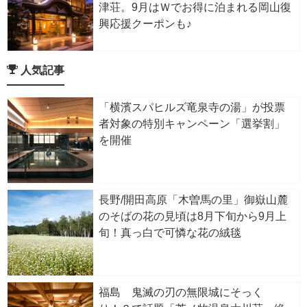
津荘。9月はＷでお得に泊まれる岡山復
興応援クーポンも♪
人気記事
「横濱スパヒルズ竜泉寺の湯」が投票
者対象の特別キャンペーン「選挙割」
を開催
長野/開田高原「木曽馬の里」御嶽山麓
のそばの花の見頃は8月下旬から9月上
旬！真っ白で可憐な花の絨毯
福島 鬼滅の刃の無限城にそっく