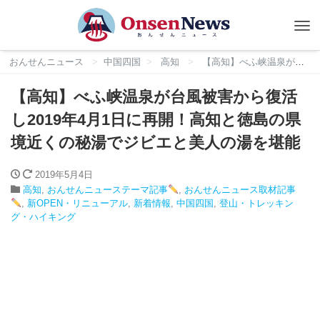
Tog
nav
おんせんニュース
中国四国
高知
【高知】べふ峡温泉が台風被害から復活し2019年4月1日に再開！高知と徳島の県境近くの秘湯でジビエと美人の湯を堪能
【高知】べふ峡温泉が台風被害から復活
し2019年4月1日に再開！高知と徳島の県
境近くの秘湯でジビエと美人の湯を堪能
2019年5月4日
高知
,
おんせんニューステーマ記事
,
おんせんニュース取材記事
,
新OPEN・リニューアル
,
新着情報
,
中国四国
,
登山・トレッキン
グ・ハイキング