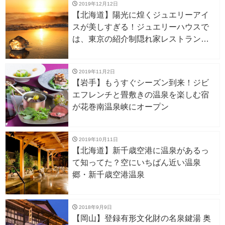
2019年12月12日
【北海道】陽光に煌くジュエリーアイ
スが美しすぎる！ジュエリーハウスで
は、東京の紹介制隠れ家レストランの
ジビエに感動…1月中旬～2月下旬
2019年11月2日
【岩手】もうすぐシーズン到来！ジビ
エフレンチと畳敷きの温泉を楽しむ宿
が花巻南温泉峡にオープン
2019年10月11日
【北海道】新千歳空港に温泉があるっ
て知ってた？空にいちばん近い温泉
郷・新千歳空港温泉
2018年9月9日
【岡山】登録有形文化財の名泉鍵湯 奥