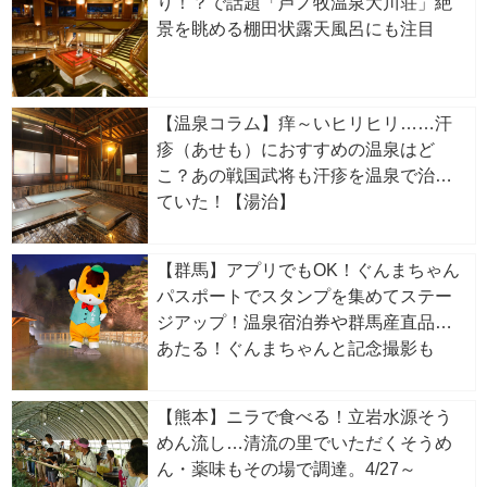
り！？で話題「芦ノ牧温泉大川荘」絶
景を眺める棚田状露天風呂にも注目
【温泉コラム】痒～いヒリヒリ……汗
疹（あせも）におすすめの温泉はど
こ？あの戦国武将も汗疹を温泉で治し
ていた！【湯治】
【群馬】アプリでもOK！ぐんまちゃん
パスポートでスタンプを集めてステー
ジアップ！温泉宿泊券や群馬産直品が
あたる！ぐんまちゃんと記念撮影も
【熊本】ニラで食べる！立岩水源そう
めん流し…清流の里でいただくそうめ
ん・薬味もその場で調達。4/27～