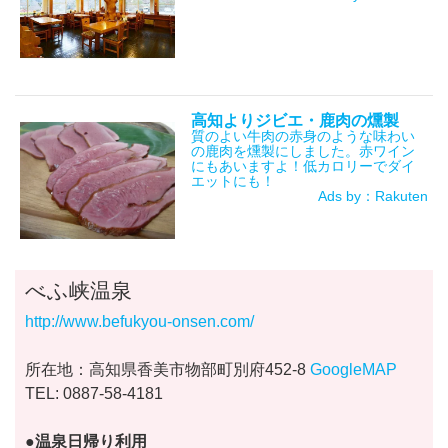
高知よりジビエ・鹿肉の燻製
質のよい牛肉の赤身のような味わい
の鹿肉を燻製にしました。赤ワイン
にもあいますよ！低カロリーでダイ
エットにも！
Ads by：Rakuten
べふ峡温泉
http://www.befukyou-onsen.com/
所在地：高知県香美市物部町別府452-8
GoogleMAP
TEL: 0887-58-4181
●温泉日帰り利用