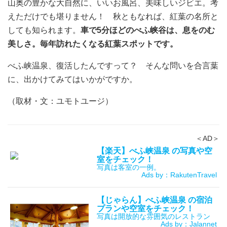
山奥の豊かな大自然に、いいお風呂、美味しいジビエ。考
えただけでも堪りません！ 秋ともなれば、紅葉の名所と
しても知られます。
車で5分ほどのべふ峡谷は、息をのむ
美しさ。毎年訪れたくなる紅葉スポットです。
べふ峡温泉、復活したんですって？ そんな問いを合言葉
に、出かけてみてはいかがですか。
（取材・文：ユモトユージ）
＜AD＞
【楽天】べふ峡温泉 の写真や空
室をチェック！
写真は客室の一例。
Ads by：RakutenTravel
【じゃらん】べふ峡温泉 の宿泊
プランや空室をチェック！
写真は開放的な雰囲気のレストラン
Ads by：Jalannet