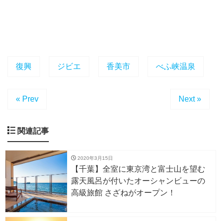
復興
ジビエ
香美市
べふ峡温泉
« Prev
Next »
関連記事
2020年3月15日
【千葉】全室に東京湾と富士山を望む
露天風呂が付いたオーシャンビューの
高級旅館 さざねがオープン！