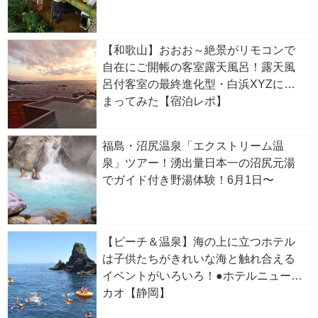
【和歌山】おおお～絶景がリモコンで
自在にご開帳の客室露天風呂！露天風
呂付客室の最終進化型・白浜XYZに泊
まってみた【宿泊レポ】
福島・沼尻温泉「エクストリーム温
泉」ツアー！湧出量日本一の沼尻元湯
でガイド付き野湯体験！6月1日〜
【ビーチ＆温泉】海の上に立つホテル
は子供たちがきれいな海と触れ合える
イベントがいろいろ！●ホテルニューア
カオ【静岡】