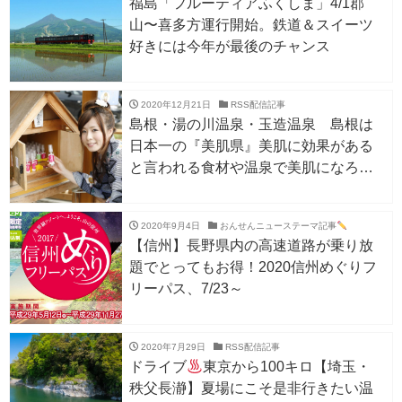
福島「フルーティアふくしま」4/1郡
山〜喜多方運行開始。鉄道＆スイーツ
好きには今年が最後のチャンス
2020年12月21日
RSS配信記事
島根・湯の川温泉・玉造温泉 島根は
日本一の『美肌県』美肌に効果がある
と言われる食材や温泉で美肌になろ
う！
2020年9月4日
おんせんニューステーマ記事
【信州】長野県内の高速道路が乗り放
題でとってもお得！2020信州めぐりフ
リーパス、7/23～
2020年7月29日
RSS配信記事
ドライブ
東京から100キロ【埼玉・
秩父長瀞】夏場にこそ是非行きたい温