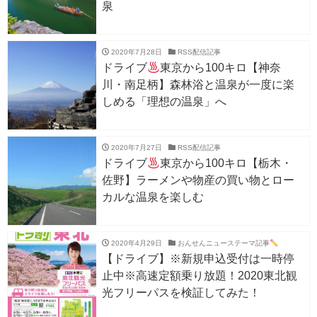
泉
2020年7月28日
RSS配信記事
ドライブ
東京から100キロ【神奈
川・南足柄】森林浴と温泉が一度に楽
しめる「理想の温泉」へ
2020年7月27日
RSS配信記事
ドライブ
東京から100キロ【栃木・
佐野】ラーメンや物産の買い物とロー
カルな温泉を楽しむ
2020年4月29日
おんせんニューステーマ記事
【ドライブ】※新規申込受付は一時停
止中※高速定額乗り放題！2020東北観
光フリーパスを検証してみた！