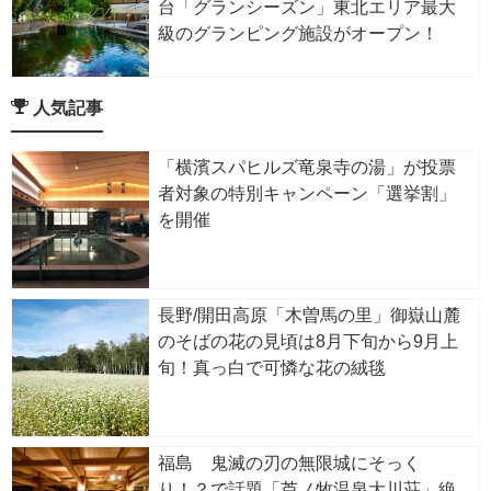
台「グランシーズン」東北エリア最大
級のグランピング施設がオープン！
人気記事
「横濱スパヒルズ竜泉寺の湯」が投票
者対象の特別キャンペーン「選挙割」
を開催
長野/開田高原「木曽馬の里」御嶽山麓
のそばの花の見頃は8月下旬から9月上
旬！真っ白で可憐な花の絨毯
福島 鬼滅の刃の無限城にそっく
り！？で話題「芦ノ牧温泉大川荘」絶