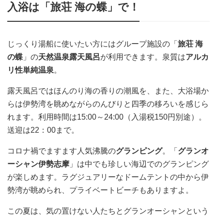
入浴は「旅荘 海の蝶」で！
じっくり湯船に使いたい方にはグループ施設の「
旅荘 海
の蝶
」の
天然温泉露天風呂
が利用できます。泉質は
アルカ
リ性単純温泉
。
露天風呂ではほんのり海の香りの潮風を、また、大浴場か
らは伊勢湾を眺めながらのんびりと四季の移ろいを感じら
れます。利用時間は15:00～24:00（入湯税150円別途）。
送迎は22：00まで。
コロナ禍でますます人気沸騰の
グランピング
。「
グランオ
ーシャン伊勢志摩
」は中でも珍しい海辺でのグランピング
が楽しめます。ラグジュアリーなドームテントの中から伊
勢湾が眺められ、プライベートビーチもありますよ。
この夏は、気の置けない人たちとグランオーシャンという