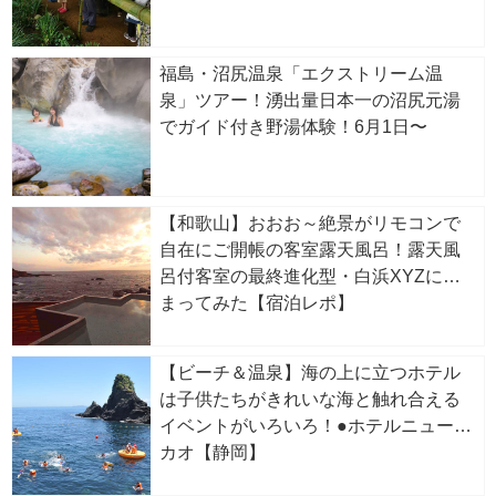
福島・沼尻温泉「エクストリーム温
泉」ツアー！湧出量日本一の沼尻元湯
でガイド付き野湯体験！6月1日〜
【和歌山】おおお～絶景がリモコンで
自在にご開帳の客室露天風呂！露天風
呂付客室の最終進化型・白浜XYZに泊
まってみた【宿泊レポ】
【ビーチ＆温泉】海の上に立つホテル
は子供たちがきれいな海と触れ合える
イベントがいろいろ！●ホテルニューア
カオ【静岡】