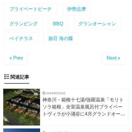
プライベートビーチ
伊勢志摩
グランピング
BBQ
グランオーシャン
ベイテラス
旅荘 海の蝶
« Prev
Next »
関連記事
2023年5月3日
神奈川・箱根十七湯/強羅温泉「モリト
ソラ箱根」全室温泉風呂付プライベー
トヴィラが小涌谷に4月グランドオープ
ン！