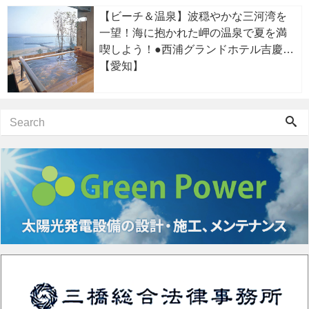
【ビーチ＆温泉】波穏やかな三河湾を
一望！海に抱かれた岬の温泉で夏を満
喫しよう！●西浦グランドホテル吉慶
【愛知】