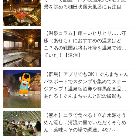
景を眺める棚田状露天風呂にも注目
【温泉コラム】痒～いヒリヒリ……汗
疹（あせも）におすすめの温泉はど
こ？あの戦国武将も汗疹を温泉で治し
ていた！【湯治】
【群馬】アプリでもOK！ぐんまちゃん
パスポートでスタンプを集めてステー
ジアップ！温泉宿泊券や群馬産直品が
あたる！ぐんまちゃんと記念撮影も
【熊本】ニラで食べる！立岩水源そう
めん流し…清流の里でいただくそうめ
ん・薬味もその場で調達。4/27～