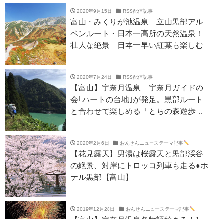
2020年9月15日
RSS配信記事
富山・みくりが池温泉 立山黒部アル
ペンルート・日本一高所の天然温泉！
壮大な絶景 日本一早い紅葉も楽しむ
2020年7月24日
RSS配信記事
【富山】宇奈月温泉 宇奈月ガイドの
会｢ハートの台地｣が発足。黒部ルート
と合わせて楽しめる「とちの森遊歩
道」トレッキングコースを整備予定
2020年2月6日
おんせんニューステーマ記事
【花見露天】男湯は桜露天と黒部渓谷
の絶景、対岸にトロッコ列車も走る●ホ
テル黒部【富山】
2019年12月28日
おんせんニューステーマ記事