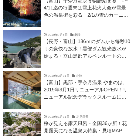
【富山】宇奈月温泉冬物語始まる！1～
4/11迄の毎週末は雪上花火大会が雪景
色の温泉街を彩る！2/1の雪のカーニバ
ルではふるまい鍋＆たいまつウォーク
に参加しよう
2019年7月6日
北陸
【長野・富山】186ｍのダムから毎秒10
ｔの豪快な放水！黒部ダム観光放水が
始まる・立山黒部アルペンルートのハ
イライト ~10/15
2019年3月31日
北陸
【富山】黒部・宇奈月温泉 やまのは、
2019年3月1日リニューアルOPEN！リ
ニューアル記念デラックスルームに泊
まれる1日5室限定のモニタープランも
実施中
2019年1月31日
花見露天
桜が見える露天風呂・全国36か所！花
見露天になる温泉大特集・見頃MAP