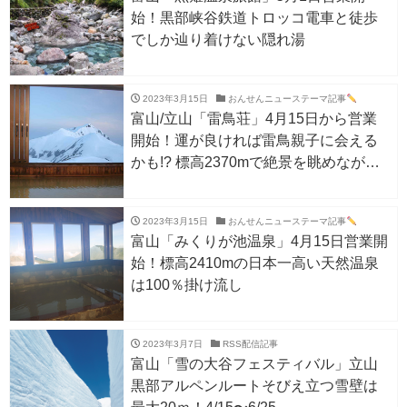
始！黒部峡谷鉄道トロッコ電車と徒歩
でしか辿り着けない隠れ湯
2023年3月15日
おんせんニューステーマ記事
富山/立山「雷鳥荘」4月15日から営業
開始！運が良ければ雷鳥親子に会える
かも!? 標高2370mで絶景を眺めながら
の温泉は格別！
2023年3月15日
おんせんニューステーマ記事
富山「みくりが池温泉」4月15日営業開
始！標高2410mの日本一高い天然温泉
は100％掛け流し
2023年3月7日
RSS配信記事
富山「雪の大谷フェスティバル」立山
黒部アルペンルートそびえ立つ雪壁は