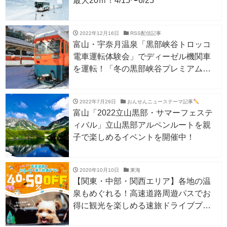
最大20ｍ！4/15〜6/25
2022年12月16日
RSS配信記事
富山・宇奈月温泉「黒部峡谷トロッコ
電車運転体験会」でディーゼル機関車
を運転！「冬の黒部峡谷プレミアムツ
アー」も予約受付中。
2022年7月29日
おんせんニューステーマ記事
富山「2022立山黒部・サマーフェステ
ィバル」立山黒部アルペンルートを親
子で楽しめるイベントを開催中！
2020年10月10日
東海
【関東・中部・関西エリア】各地の温
泉もめぐれる！高速道路周遊パスでお
得に観光を楽しめる速旅ドライブプラ
ン