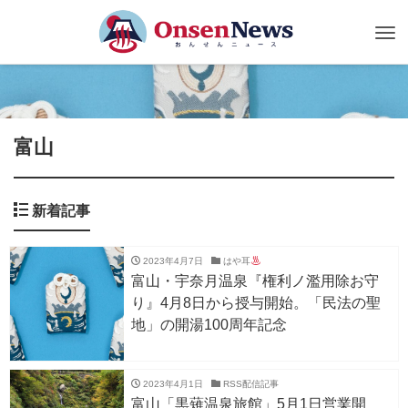
Tog
nav
富山
新着記事
2023年4月7日
はや耳
富山・宇奈月温泉『権利ノ濫用除お守
り』4月8日から授与開始。「民法の聖
地」の開湯100周年記念
2023年4月1日
RSS配信記事
富山「黒薙温泉旅館」5月1日営業開