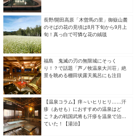
長野/開田高原「木曽馬の里」御嶽山麓
のそばの花の見頃は8月下旬から9月上
旬！真っ白で可憐な花の絨毯
福島 鬼滅の刃の無限城にそっく
り！？で話題「芦ノ牧温泉大川荘」絶
景を眺める棚田状露天風呂にも注目
【温泉コラム】痒～いヒリヒリ……汗
疹（あせも）におすすめの温泉はど
こ？あの戦国武将も汗疹を温泉で治し
ていた！【湯治】