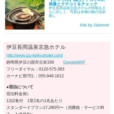
画像とクチコミをチェック
伊豆長岡温泉京急ホテルの情報をさ
らに詳しく。写真は名物の鮑の温泉
蒸し
Ads by Jalannet
伊豆長岡温泉京急ホテル
http://www.izu-keikyuhotel.com/
静岡県伊豆の国市古奈168
GoogleMAP
フリーダイヤル：0120-575-383
カーナビ用TEL：055-948-1612
●宿泊について
宿泊料金例）
1泊2食付 1室2名の1名あたり
スタンダードプラン17,280円〜（消費税・サービス料