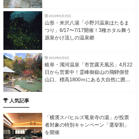
2023年6月15日
山形・米沢八湯「小野川温泉ほたるま
つり」6/17〜7/17開催！3種ホタル舞う
源泉かけ流しの温泉郷
2023年6月5日
岐阜・濁河温泉「市営露天風呂」4月22
日から営業中！霊峰御嶽山の飛騨側登
山口、標高1800ｍにある大自然に囲ま
れた露天
人気記事
「横濱スパヒルズ竜泉寺の湯」が投票
者対象の特別キャンペーン「選挙割」
を開催