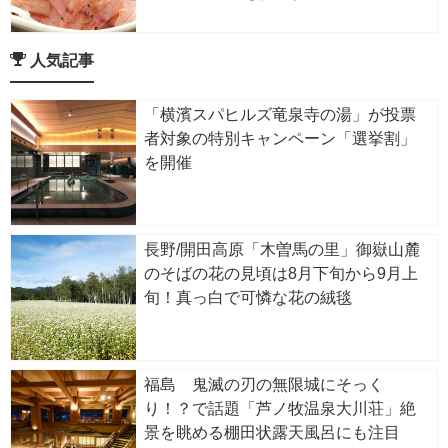
人気記事
「横濱スパヒルズ竜泉寺の湯」が投票
者対象の特別キャンペーン「選挙割」
を開催
長野/開田高原「木曽馬の里」御嶽山麓
のそばの花の見頃は8月下旬から9月上
旬！真っ白で可憐な花の絨毯
福島 鬼滅の刃の無限城にそっく
り！？で話題「芦ノ牧温泉大川荘」絶
景を眺める棚田状露天風呂にも注目