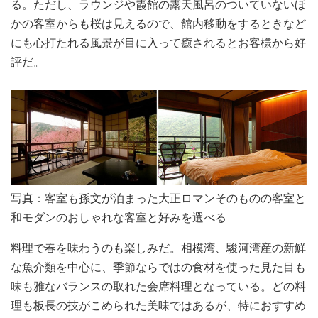
る。ただし、ラウンジや霞館の露天風呂のついていないほ
かの客室からも桜は見えるので、館内移動をするときなど
にも心打たれる風景が目に入って癒されるとお客様から好
評だ。
写真：客室も孫文が泊まった大正ロマンそのものの客室と
和モダンのおしゃれな客室と好みを選べる
料理で春を味わうのも楽しみだ。相模湾、駿河湾産の新鮮
な魚介類を中心に、季節ならではの食材を使った見た目も
味も雅なバランスの取れた会席料理となっている。どの料
理も板長の技がこめられた美味ではあるが、特におすすめ