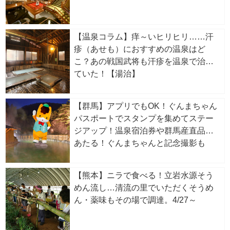
【温泉コラム】痒～いヒリヒリ……汗
疹（あせも）におすすめの温泉はど
こ？あの戦国武将も汗疹を温泉で治し
ていた！【湯治】
【群馬】アプリでもOK！ぐんまちゃん
パスポートでスタンプを集めてステー
ジアップ！温泉宿泊券や群馬産直品が
あたる！ぐんまちゃんと記念撮影も
【熊本】ニラで食べる！立岩水源そう
めん流し…清流の里でいただくそうめ
ん・薬味もその場で調達。4/27～