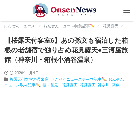
Tog
nav
おんせんニュース
おんせんニュース特集記事
花見露天
桜
【桜露天付客室6】あの孫文も宿泊した箱
根の老舗宿で独り占め花見露天●三河屋旅
館（神奈川・箱根小涌谷温泉）
2020年1月4日
桜露天付客室の温泉宿
,
おんせんニューステーマ記事
,
おんせん
ニュース取材記事
,
桜・花見・花見露天
,
花見露天
,
神奈川
,
関東