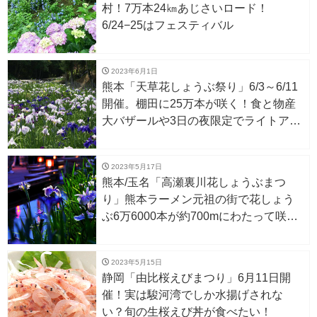
村！7万本24㎞あじさいロード！
6/24−25はフェスティバル
2023年6月1日
熊本「天草花しょうぶ祭り」6/3～6/11
開催。棚田に25万本が咲く！食と物産
大バザールや3日の夜限定でライトアッ
プも！
2023年5月17日
熊本/玉名「高瀬裏川花しょうぶまつ
り」熊本ラーメン元祖の街で花しょう
ぶ6万6000本が約700mにわたって咲き
誇る！石垣やめがね橋など古い街並み
も 5/19～6/3
2023年5月15日
静岡「由比桜えびまつり」6月11日開
催！実は駿河湾でしか水揚げされな
い？旬の生桜えび丼が食べたい！