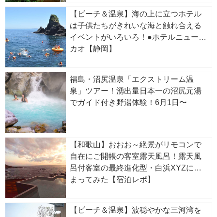
【ビーチ＆温泉】海の上に立つホテル
は子供たちがきれいな海と触れ合える
イベントがいろいろ！●ホテルニューア
カオ【静岡】
福島・沼尻温泉「エクストリーム温
泉」ツアー！湧出量日本一の沼尻元湯
でガイド付き野湯体験！6月1日〜
【和歌山】おおお～絶景がリモコンで
自在にご開帳の客室露天風呂！露天風
呂付客室の最終進化型・白浜XYZに泊
まってみた【宿泊レポ】
【ビーチ＆温泉】波穏やかな三河湾を