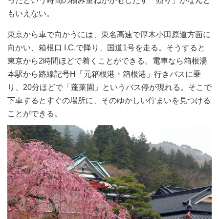
ったという時間の積み重ねがかもしだす「照り」がなんと
もいえない。
東京から車で向かうには、東名高速で厚木小田原道方面に
向かい、箱根口 I.C.で降り、国道1号を走る。そうすると
東京から2時間ほどで着くことができる。電車なら箱根湯
本駅から路線記号H「元箱根港・箱根港」行きバスに乗
り、20分ほどで「蓬莱園」というバス停が現れる。そこで
下車するとすぐの場所に、そのゆかしい佇まいを見つける
ことができる。