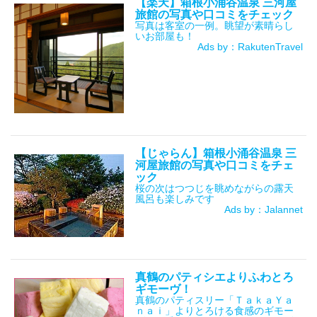
【楽天】箱根小涌谷温泉 三河屋
旅館の写真や口コミをチェック
写真は客室の一例。眺望が素晴らし
いお部屋も！
Ads by：RakutenTravel
【じゃらん】箱根小涌谷温泉 三
河屋旅館の写真や口コミをチェ
ック
桜の次はつつじを眺めながらの露天
風呂も楽しみです
Ads by：Jalannet
真鶴のパティシエよりふわとろ
ギモーヴ！
真鶴のパティスリー「ＴａｋａＹａ
ｎａｉ」よりとろける食感のギモー