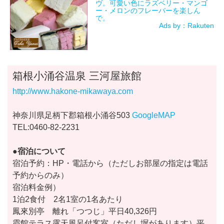
ヴ。可愛い色にラズベリー・マンゴ
ー・メロンのフレーバーを楽しん
で。
Ads by：Rakuten
箱根小涌谷温泉 三河屋旅館
http://www.hakone-mikawaya.com
神奈川県足柄下郡箱根小涌谷503
GoogleMAP
TEL:0460-82-2231
●宿泊について
宿泊予約：HP・電話から（ただしお部屋の指定は電話
予約からのみ）
宿泊料金例）
1泊2食付 2名1室の1名あたり
鳳來別亭 離れ「つつじ」平日40,326円
霞館テラス露天風呂付客室（ただし塀があります）平