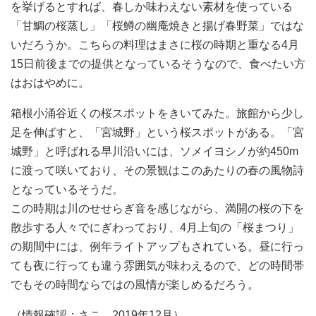
を挙げるとすれば、春しか味わえない素材を使っている
「甘鯛の桜蒸し」「桜鱒の幽庵焼きと揚げ春野菜」ではな
いだろうか。こちらの料理はまさに桜の時期と重なる4月
15日前後までの提供となっているそうなので、食べたい方
はおはやめに。
箱根小涌谷近くの桜スポットをきいてみた。旅館から少し
足を伸ばすと、「宮城野」という桜スポットがある。「宮
城野」と呼ばれる早川沿いには、ソメイヨシノが約450m
に渡って咲いており、その景観はこのあたりの春の風物詩
となっているそうだ。
この時期は川のせせらぎ音を感じながら、満開の桜の下を
散歩する人々でにぎわっており、4月上旬の「桜まつり」
の期間中には、例年ライトアップもされている。昼に行っ
ても夜に行っても違う雰囲気が味わえるので、どの時間帯
でもその時間ならではの風情が楽しめるだろう。
（情報確認：さこ 2019年12月）