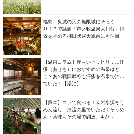
福島 鬼滅の刃の無限城にそっく
り！？で話題「芦ノ牧温泉大川荘」絶
景を眺める棚田状露天風呂にも注目
【温泉コラム】痒～いヒリヒリ……汗
疹（あせも）におすすめの温泉はど
こ？あの戦国武将も汗疹を温泉で治し
ていた！【湯治】
【熊本】ニラで食べる！立岩水源そう
めん流し…清流の里でいただくそうめ
ん・薬味もその場で調達。4/27～