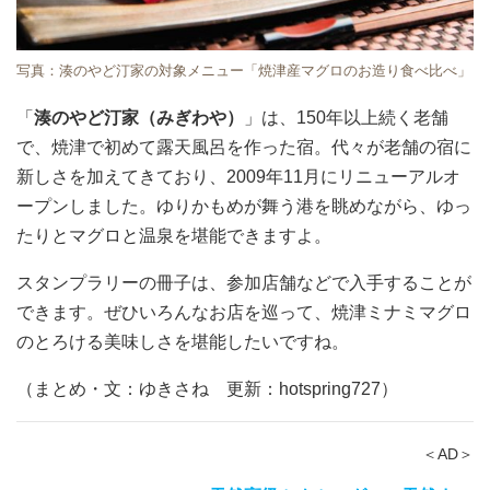
写真：湊のやど汀家の対象メニュー「焼津産マグロのお造り食べ比べ」
「
湊のやど汀家（みぎわや）
」は、150年以上続く老舗
で、焼津で初めて露天風呂を作った宿。代々が老舗の宿に
新しさを加えてきており、2009年11月にリニューアルオ
ープンしました。ゆりかもめが舞う港を眺めながら、ゆっ
たりとマグロと温泉を堪能できますよ。
スタンプラリーの冊子は、参加店舗などで入手することが
できます。ぜひいろんなお店を巡って、焼津ミナミマグロ
のとろける美味しさを堪能したいですね。
（まとめ・文：ゆきさね 更新：hotspring727）
＜AD＞