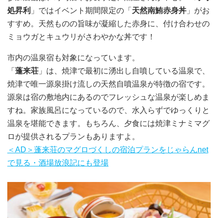
処昇利
」ではイベント期間限定の「
天然南鮪赤身丼
」がお
すすめ。天然ものの旨味が凝縮した赤身に、付け合わせの
ミョウガとキュウリがさわやかな丼です！
市内の温泉宿も対象になっています。
「
蓬来荘
」は、焼津で最初に湧出し自噴している温泉で、
焼津で唯一源泉掛け流しの天然自噴温泉が特徴の宿です。
源泉は宿の敷地内にあるのでフレッシュな温泉が楽しめま
すね。家族風呂になっているので、水入らずでゆっくりと
温泉を堪能できます。もちろん、夕食には焼津ミナミマグ
ロが提供されるプランもありますよ。
＜AD＞蓬来荘のマグロづくしの宿泊プランをじゃらんnet
で見る・酒場放浪記にも登場