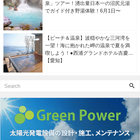
泉」ツアー！湧出量日本一の沼尻元湯
でガイド付き野湯体験！6月1日〜
【ビーチ＆温泉】波穏やかな三河湾を
一望！海に抱かれた岬の温泉で夏を満
喫しよう！●西浦グランドホテル吉慶
【愛知】