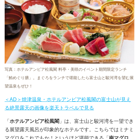
写真：ホテルアンビア松風閣 料亭・美咲のイベント期間限定ランチ
「鮪めぐり膳」。まぐろをランチで堪能したら富士山と駿河湾を望む展
望温泉もぜひ！
＜AD＞焼津温泉・ホテルアンビア松風閣の富士山が見え
る絶景露天の画像を楽天トラベルで見る
「
ホテルアンビア松風閣
」は、富士山と駿河湾を一望でき
る展望露天風呂が印象的なホテルです。こちらではミナミ
マグロをこれでもか！というほど堪能できる「
南マグロ