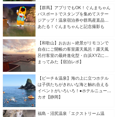
【群馬】アプリでもOK！ぐんまちゃん
パスポートでスタンプを集めてステー
ジアップ！温泉宿泊券や群馬産直品が
あたる！ぐんまちゃんと記念撮影も
【和歌山】おおお～絶景がリモコンで
自在にご開帳の客室露天風呂！露天風
呂付客室の最終進化型・白浜XYZに泊
まってみた【宿泊レポ】
【ビーチ＆温泉】海の上に立つホテル
は子供たちがきれいな海と触れ合える
イベントがいろいろ！●ホテルニューア
カオ【静岡】
福島・沼尻温泉「エクストリーム温