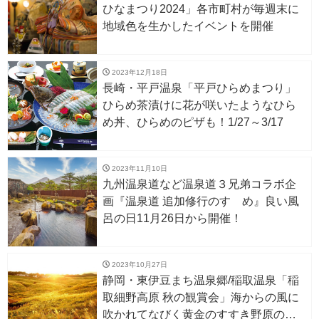
ひなまつり2024」各市町村が毎週末に
地域色を生かしたイベントを開催
2023年12月18日
長崎・平戸温泉「平戸ひらめまつり」
ひらめ茶漬けに花が咲いたようなひら
め丼、ひらめのピザも！1/27～3/17
2023年11月10日
九州温泉道など温泉道３兄弟コラボ企
画『温泉道 追加修行のすゝめ』良い風
呂の日11月26日から開催！
2023年10月27日
静岡・東伊豆まち温泉郷/稲取温泉「稲
取細野高原 秋の観賞会」海からの風に
吹かれてなびく黄金のすすき野原の絶