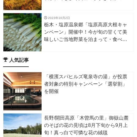
景
2023年10月2日
栃木・塩原温泉郷「塩原高原大根キャ
ンペーン」開催中！今が旬の甘くて美
味しいご当地野菜を泊まって・食べ
て・買って味わう
人気記事
「横濱スパヒルズ竜泉寺の湯」が投票
者対象の特別キャンペーン「選挙割」
を開催
長野/開田高原「木曽馬の里」御嶽山麓
のそばの花の見頃は8月下旬から9月上
旬！真っ白で可憐な花の絨毯