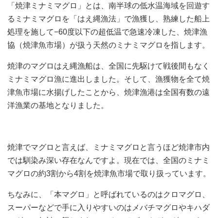
「焼津ミナミマグロ」とは、南半球の低水温海域を回遊す
るミナミマグロを「はえ縄漁法」で漁獲し、熟練した船上
処理を施して−60度以下の超低温で急速冷凍した、焼津漁
協（焼津魚市場）が扱う天然のミナミマグロを指します。
焼津のマグロはえ縄漁船は、全国に先駆けて戦後間もなく
ミナミマグロ漁に進出しました。そして、漁獲物を全て焼
津魚市場に水揚げしたことから、焼津漁港は全国有数の遠
洋漁業の基地となりました。
焼津でマグロと言えば、ミナミマグロと言うほど焼津市内
では馴染み深い存在なんですよ。現在では、全国のミナミ
マグロの約3割から4割を焼津魚市場で取り扱っています。
ちなみに、「本マグロ」と呼ばれているのはクロマグロ、
スーパーなどで手に入りやすいのはメバチマグロやキハダ