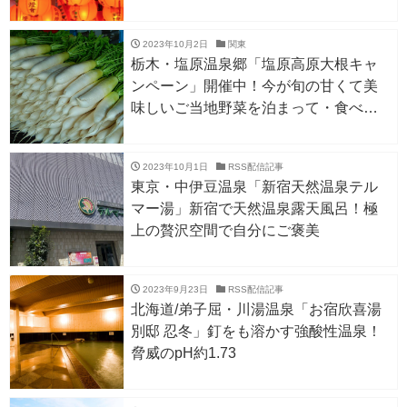
たびクーポンがもらえる！
2023年10月2日
関東
栃木・塩原温泉郷「塩原高原大根キャ
ンペーン」開催中！今が旬の甘くて美
味しいご当地野菜を泊まって・食べ
て・買って味わう
2023年10月1日
RSS配信記事
東京・中伊豆温泉「新宿天然温泉テル
マー湯」新宿で天然温泉露天風呂！極
上の贅沢空間で自分にご褒美
2023年9月23日
RSS配信記事
北海道/弟子屈・川湯温泉「お宿欣喜湯
別邸 忍冬」釘をも溶かす強酸性温泉！
脅威のpH約1.73