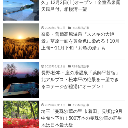
久」12月2日(土)オープン！全室温泉露
天風呂付。相模湾一望
2023年9月13日
RSS配信記事
奈良・曽爾高原温泉『ススキの大絶
景』草原一面を黄金色に染める！10月
上旬〜11月下旬「お亀の湯」も
2023年9月13日
RSS配信記事
長野/松本・崖の湯温泉「薬師平茜宿」
北アルプス・松本平の絶景を一望でき
るコテージが秘湯にオープン！
2023年9月11日
RSS配信記事
埼玉「曼珠沙華の里 巾着田」見頃は9月
中旬〜下旬！500万本の曼珠沙華の群生
地は日本最大級