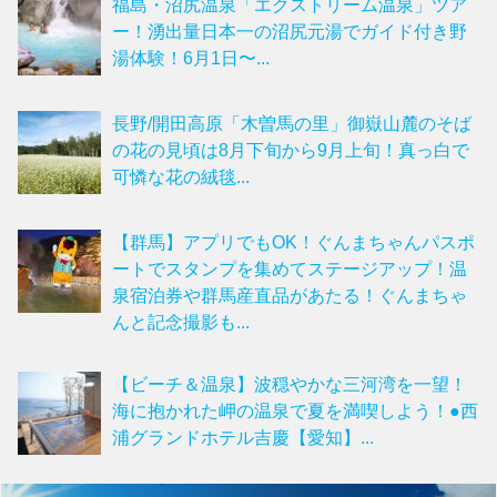
福島・沼尻温泉「エクストリーム温泉」ツア
ー！湧出量日本一の沼尻元湯でガイド付き野
湯体験！6月1日〜...
長野/開田高原「木曽馬の里」御嶽山麓のそば
の花の見頃は8月下旬から9月上旬！真っ白で
可憐な花の絨毯...
【群馬】アプリでもOK！ぐんまちゃんパスポ
ートでスタンプを集めてステージアップ！温
泉宿泊券や群馬産直品があたる！ぐんまちゃ
んと記念撮影も...
【ビーチ＆温泉】波穏やかな三河湾を一望！
海に抱かれた岬の温泉で夏を満喫しよう！●西
浦グランドホテル吉慶【愛知】...