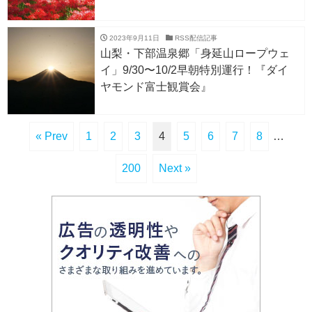
2023年9月11日
RSS配信記事
山梨・下部温泉郷「身延山ロープウェ
イ」9/30〜10/2早朝特別運行！『ダイ
ヤモンド富士観賞会』
« Prev
1
2
3
4
5
6
7
8
…
200
Next »