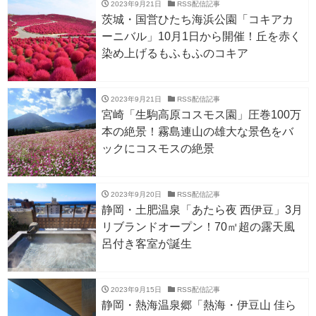
2023年9月21日
RSS配信記事
茨城・国営ひたち海浜公園「コキアカ
ーニバル」10月1日から開催！丘を赤く
染め上げるもふもふのコキア
2023年9月21日
RSS配信記事
宮崎「生駒高原コスモス園」圧巻100万
本の絶景！霧島連山の雄大な景色をバ
ックにコスモスの絶景
2023年9月20日
RSS配信記事
静岡・土肥温泉「あたら夜 西伊豆」3月
リブランドオープン！70㎡超の露天風
呂付き客室が誕生
2023年9月15日
RSS配信記事
静岡・熱海温泉郷「熱海・伊豆山 佳ら