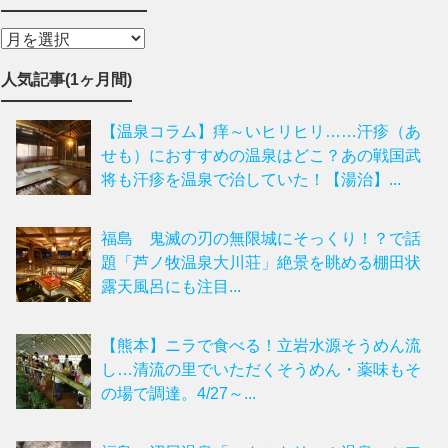
人気記事(1ヶ月間)
【温泉コラム】痒～いヒリヒリ……汗疹（あ
せも）におすすめの温泉はどこ？あの戦国武
将も汗疹を温泉で治していた！【湯治】...
福島 鬼滅の刃の無限城にそっくり！？で話
題「芦ノ牧温泉大川荘」絶景を眺める棚田状
露天風呂にも注目...
【熊本】ニラで食べる！立岩水源そうめん流
し…清流の里でいただくそうめん・薬味もそ
の場で調達。4/27～...