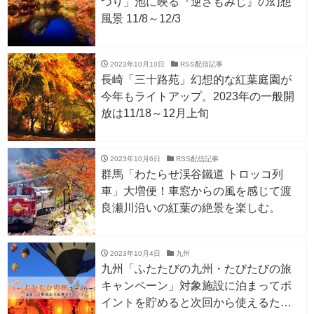
つり」池に映る『逆さもみじ』の幻想
風景 11/8～12/3
2023年10月10日
RSS配信記事
長崎「三十路苑」幻想的な紅葉庭園が
今年もライトアップ。2023年の一般開
放は11/18～12月上旬
2023年10月6日
RSS配信記事
群馬「わたらせ渓谷鐵道 トロッコ列
車」大増便！車窓からの風を感じて渡
良瀬川沿いの紅葉の絶景を楽しむ。
2023年10月4日
九州
九州「ふたたびの九州・たびたびの旅
キャンペーン」対象施設に泊まってポ
イントを貯めると次回から使えるたび