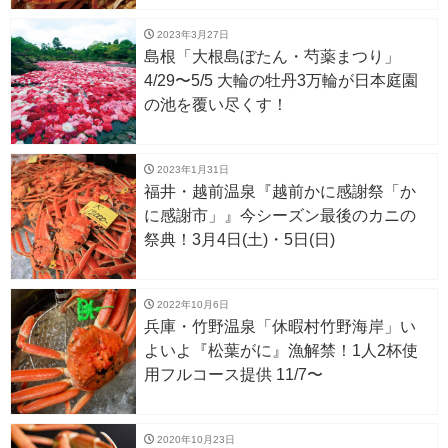
2023年3月27日
島根「大根島ぼたん・芍薬まつり」
4/29〜5/5 大輪の牡丹3万輪が日本庭園
の池を覆い尽くす！
2023年1月31日
福井・越前温泉『越前かに感謝祭「か
に感謝市」』今シーズン最後のカニの
祭典！3月4日(土)・5日(日)
2022年10月6日
兵庫・竹野温泉「休暇村竹野海岸」い
よいよ『松葉がに』漁解禁！1人2杯使
用フルコース提供 11/7〜
2020年10月23日