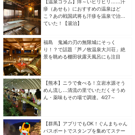
【温泉コラム】痒～いヒリヒリ……汗
疹（あせも）におすすめの温泉はど
こ？あの戦国武将も汗疹を温泉で治し
ていた！【湯治】
福島 鬼滅の刃の無限城にそっく
り！？で話題「芦ノ牧温泉大川荘」絶
景を眺める棚田状露天風呂にも注目
【熊本】ニラで食べる！立岩水源そう
めん流し…清流の里でいただくそうめ
ん・薬味もその場で調達。4/27～
【群馬】アプリでもOK！ぐんまちゃん
パスポートでスタンプを集めてステー