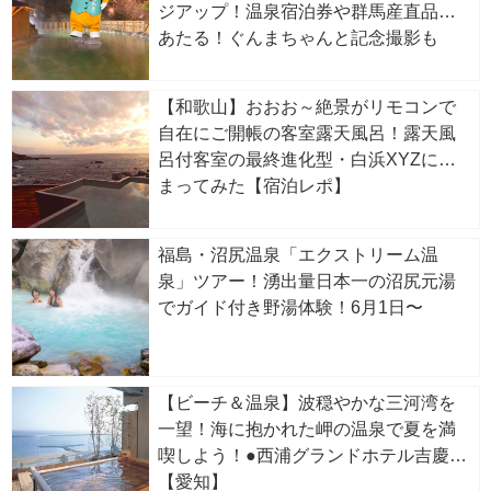
ジアップ！温泉宿泊券や群馬産直品が
あたる！ぐんまちゃんと記念撮影も
【和歌山】おおお～絶景がリモコンで
自在にご開帳の客室露天風呂！露天風
呂付客室の最終進化型・白浜XYZに泊
まってみた【宿泊レポ】
福島・沼尻温泉「エクストリーム温
泉」ツアー！湧出量日本一の沼尻元湯
でガイド付き野湯体験！6月1日〜
【ビーチ＆温泉】波穏やかな三河湾を
一望！海に抱かれた岬の温泉で夏を満
喫しよう！●西浦グランドホテル吉慶
【愛知】