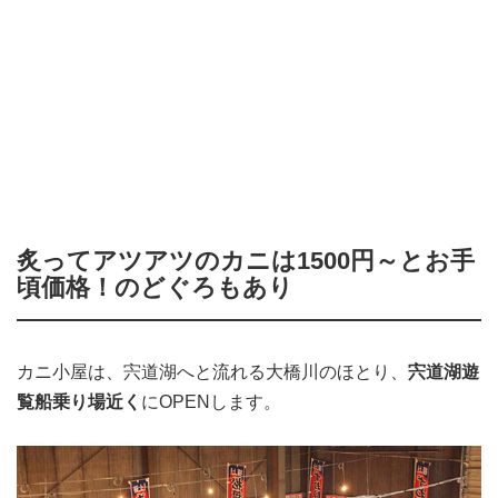
炙ってアツアツのカニは1500円～とお手
頃価格！のどぐろもあり
カニ小屋は、宍道湖へと流れる大橋川のほとり、
宍道湖遊
覧船乗り場近く
にOPENします。