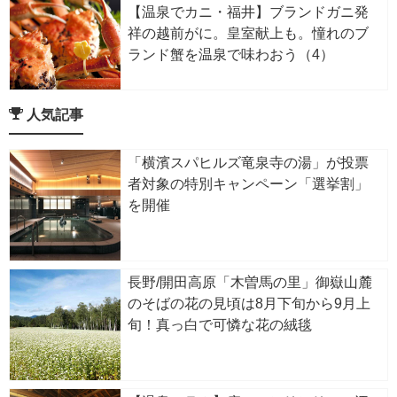
【温泉でカニ・福井】ブランドガニ発
祥の越前がに。皇室献上も。憧れのブ
ランド蟹を温泉で味わおう（4）
人気記事
「横濱スパヒルズ竜泉寺の湯」が投票
者対象の特別キャンペーン「選挙割」
を開催
長野/開田高原「木曽馬の里」御嶽山麓
のそばの花の見頃は8月下旬から9月上
旬！真っ白で可憐な花の絨毯