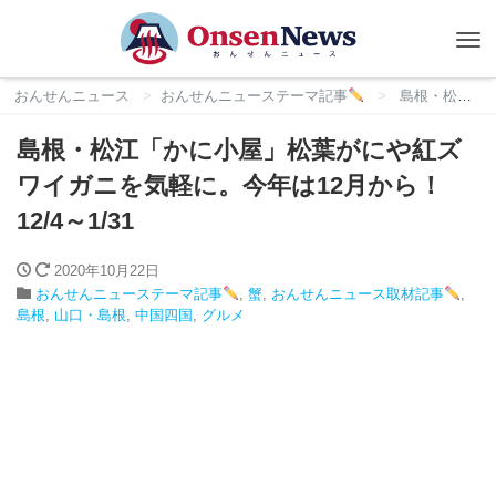
Tog
nav
おんせんニュース
おんせんニューステーマ記事
島根・松江「かに小屋」松葉がにや紅ズワイガニを気軽に。今年は12月から！12/4～1/31
島根・松江「かに小屋」松葉がにや紅ズ
ワイガニを気軽に。今年は12月から！
12/4～1/31
2020年10月22日
おんせんニューステーマ記事
,
蟹
,
おんせんニュース取材記事
,
島根
,
山口・島根
,
中国四国
,
グルメ