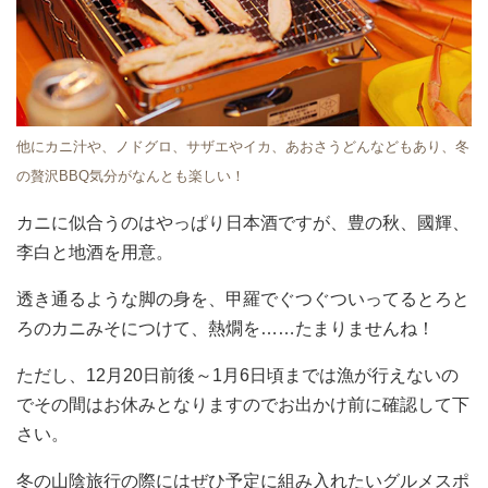
他にカニ汁や、ノドグロ、サザエやイカ、あおさうどんなどもあり、冬
の贅沢BBQ気分がなんとも楽しい！
カニに似合うのはやっぱり日本酒ですが、豊の秋、國輝、
李白と地酒を用意。
透き通るような脚の身を、甲羅でぐつぐついってるとろと
ろのカニみそにつけて、熱燗を……たまりませんね！
ただし、12月20日前後～1月6日頃までは漁が行えないの
でその間はお休みとなりますのでお出かけ前に確認して下
さい。
冬の山陰旅行の際にはぜひ予定に組み入れたいグルメスポ