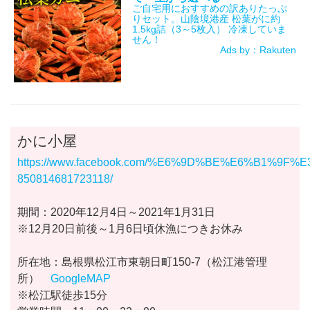
ご自宅用におすすめの訳ありたっぷ
りセット。山陰境港産 松葉がに約
1.5kg詰（3～5枚入） 冷凍していま
せん！
Ads by：Rakuten
かに小屋
https://www.facebook.com/%E6%9D%BE%E6%B1%9
850814681723118/
期間：2020年12月4日～2021年1月31日
※12月20日前後～1月6日頃休漁につきお休み
所在地：島根県松江市東朝日町150-7（松江港管理
所）
GoogleMAP
※松江駅徒歩15分