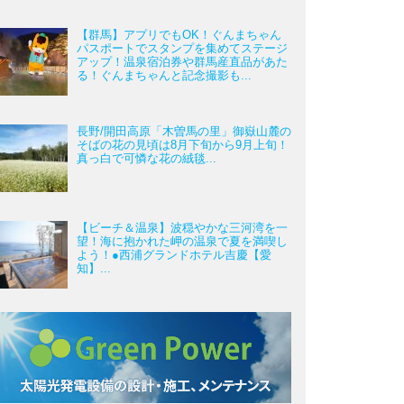
【群馬】アプリでもOK！ぐんまちゃん
パスポートでスタンプを集めてステージ
アップ！温泉宿泊券や群馬産直品があた
る！ぐんまちゃんと記念撮影も...
長野/開田高原「木曽馬の里」御嶽山麓の
そばの花の見頃は8月下旬から9月上旬！
真っ白で可憐な花の絨毯...
【ビーチ＆温泉】波穏やかな三河湾を一
望！海に抱かれた岬の温泉で夏を満喫し
よう！●西浦グランドホテル吉慶【愛
知】...