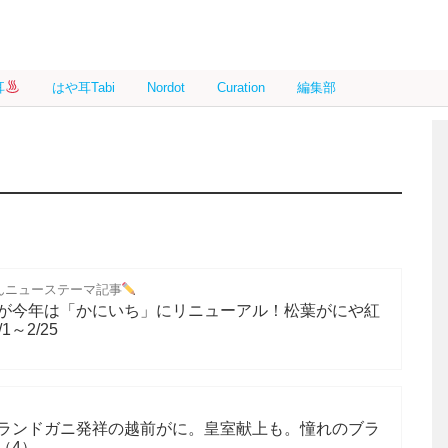
耳
はや耳Tabi
Nordot
Curation
編集部
んニューステーマ記事
が今年は「かにいち」にリニューアル！松葉がにや紅
～2/25
ランドガニ発祥の越前がに。皇室献上も。憧れのブラ
（4）