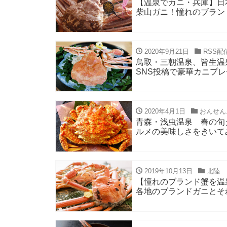
【温泉でカニ・兵庫】日
柴山ガニ！憧れのブラン
2020年9月21日
RSS配
鳥取・三朝温泉、皆生温
SNS投稿で豪華カニプ
2020年4月1日
おんせん
青森・浅虫温泉 春の旬
ルメの美味しさをきいて
2019年10月13日
北陸
【憧れのブランド蟹を温
各地のブランドガニとそ