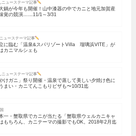
んニューステーマ記事
大鍋が今年も開催！山中漆器の中でカニと地元加賀産
の競演……11/1～3/31
ニューステーマ記事
に臨む「温泉&スパリゾートVilla 瑠璃浜VITE」が
はカニマルシェも
んニューステーマ記事
やけガニ」祭り開催・温泉で蒸して美しい夕焼け色に
まい・カニてんこもりピザも〜10/31迄
国
本一・蟹取県でカニが当たる「蟹取県ウェルカニキャ
もちろん、カニテーマの撮影でもOK。2018年2月迄