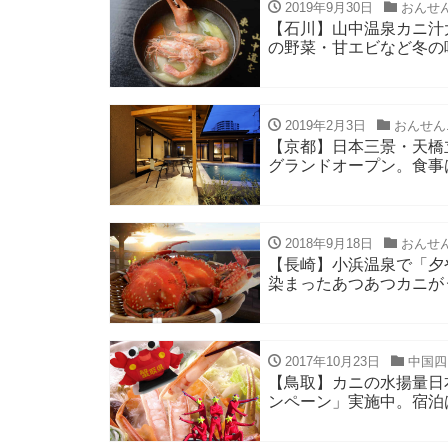
2019年9月30日
おんせ
【石川】山中温泉カニ汁
の野菜・甘エビなど冬の味覚
2019年2月3日
おんせん
【京都】日本三景・天橋立
グランドオープン。食事
2018年9月18日
おんせ
【長崎】小浜温泉で「夕
染まったあつあつカニがう
2017年10月23日
中国四
【鳥取】カニの水揚量日
ンペーン」実施中。宿泊は