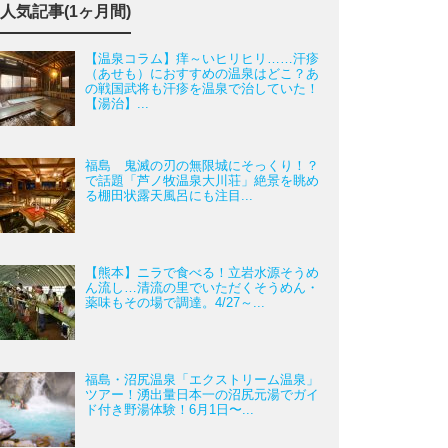
人気記事(1ヶ月間)
【温泉コラム】痒～いヒリヒリ……汗疹
（あせも）におすすめの温泉はどこ？あ
の戦国武将も汗疹を温泉で治していた！
【湯治】...
福島 鬼滅の刃の無限城にそっくり！？
で話題「芦ノ牧温泉大川荘」絶景を眺め
る棚田状露天風呂にも注目...
【熊本】ニラで食べる！立岩水源そうめ
ん流し…清流の里でいただくそうめん・
薬味もその場で調達。4/27～...
福島・沼尻温泉「エクストリーム温泉」
ツアー！湧出量日本一の沼尻元湯でガイ
ド付き野湯体験！6月1日〜...