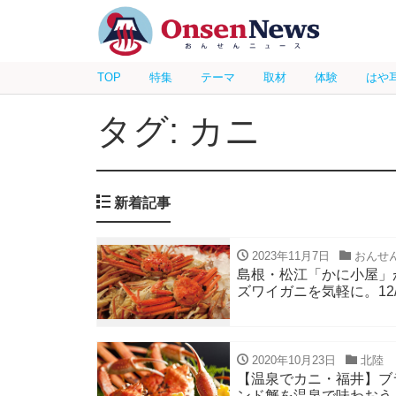
TOP
特集
テーマ
取材
体験
はや
タグ: カニ
新着記事
2023年11月7日
おんせ
島根・松江「かに小屋」
ズワイガニを気軽に。12/1
2020年10月23日
北陸
【温泉でカニ・福井】ブ
ンド蟹を温泉で味わおう